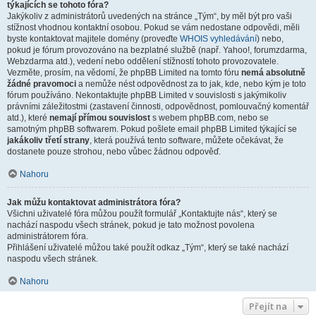
týkajících se tohoto fóra?
Jakýkoliv z administrátorů uvedených na stránce „Tým“, by měl být pro vaši
stížnost vhodnou kontaktní osobou. Pokud se vám nedostane odpovědi, měli
byste kontaktovat majitele domény (proveďte
WHOIS vyhledávání
) nebo,
pokud je fórum provozováno na bezplatné službě (např. Yahoo!, forumzdarma,
Webzdarma atd.), vedení nebo oddělení stížností tohoto provozovatele.
Vezměte, prosím, na vědomí, že phpBB Limited na tomto fóru
nemá absolutně
žádné pravomoci
a nemůže nést odpovědnost za to jak, kde, nebo kým je toto
fórum používáno. Nekontaktujte phpBB Limited v souvislosti s jakýmikoliv
právními záležitostmi (zastavení činnosti, odpovědnost, pomlouvačný komentář
atd.), které
nemají přímou souvislost
s webem phpBB.com, nebo se
samotným phpBB softwarem. Pokud pošlete email phpBB Limited týkající se
jakákoliv třetí strany
, která používá tento software, můžete očekávat, že
dostanete pouze strohou, nebo vůbec žádnou odpověď.
Nahoru
Jak můžu kontaktovat administrátora fóra?
Všichni uživatelé fóra můžou použít formulář „Kontaktujte nás“, který se
nachází naspodu všech stránek, pokud je tato možnost povolena
administrátorem fóra.
Přihlášení uživatelé můžou také použít odkaz „Tým“, který se také nachází
naspodu všech stránek.
Nahoru
Přejít na