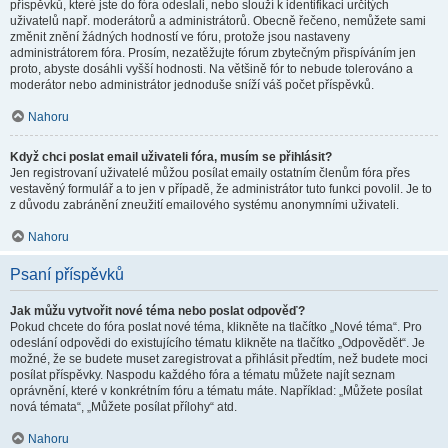
příspěvků, které jste do fóra odeslali, nebo slouží k identifikaci určitých
uživatelů např. moderátorů a administrátorů. Obecně řečeno, nemůžete sami
změnit znění žádných hodností ve fóru, protože jsou nastaveny
administrátorem fóra. Prosím, nezatěžujte fórum zbytečným přispíváním jen
proto, abyste dosáhli vyšší hodnosti. Na většině fór to nebude tolerováno a
moderátor nebo administrátor jednoduše sníží váš počet příspěvků.
Nahoru
Když chci poslat email uživateli fóra, musím se přihlásit?
Jen registrovaní uživatelé můžou posílat emaily ostatním členům fóra přes
vestavěný formulář a to jen v případě, že administrátor tuto funkci povolil. Je to
z důvodu zabránění zneužití emailového systému anonymními uživateli.
Nahoru
Psaní příspěvků
Jak můžu vytvořit nové téma nebo poslat odpověď?
Pokud chcete do fóra poslat nové téma, klikněte na tlačítko „Nové téma“. Pro
odeslání odpovědi do existujícího tématu klikněte na tlačítko „Odpovědět“. Je
možné, že se budete muset zaregistrovat a přihlásit předtím, než budete moci
posílat příspěvky. Naspodu každého fóra a tématu můžete najít seznam
oprávnění, které v konkrétním fóru a tématu máte. Například: „Můžete posílat
nová témata“, „Můžete posílat přílohy“ atd.
Nahoru