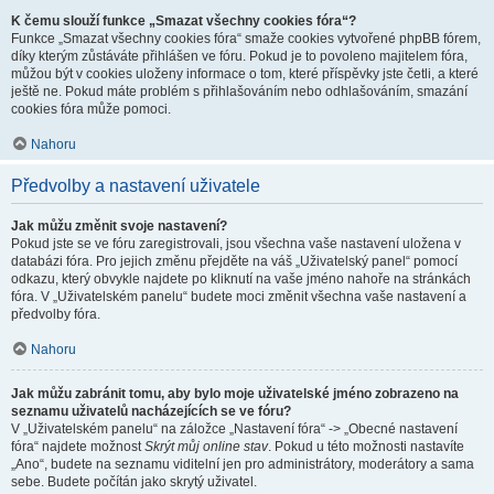
K čemu slouží funkce „Smazat všechny cookies fóra“?
Funkce „Smazat všechny cookies fóra“ smaže cookies vytvořené phpBB fórem,
díky kterým zůstáváte přihlášen ve fóru. Pokud je to povoleno majitelem fóra,
můžou být v cookies uloženy informace o tom, které příspěvky jste četli, a které
ještě ne. Pokud máte problém s přihlašováním nebo odhlašováním, smazání
cookies fóra může pomoci.
Nahoru
Předvolby a nastavení uživatele
Jak můžu změnit svoje nastavení?
Pokud jste se ve fóru zaregistrovali, jsou všechna vaše nastavení uložena v
databázi fóra. Pro jejich změnu přejděte na váš „Uživatelský panel“ pomocí
odkazu, který obvykle najdete po kliknutí na vaše jméno nahoře na stránkách
fóra. V „Uživatelském panelu“ budete moci změnit všechna vaše nastavení a
předvolby fóra.
Nahoru
Jak můžu zabránit tomu, aby bylo moje uživatelské jméno zobrazeno na
seznamu uživatelů nacházejících se ve fóru?
V „Uživatelském panelu“ na záložce „Nastavení fóra“ -> „Obecné nastavení
fóra“ najdete možnost
Skrýt můj online stav
. Pokud u této možnosti nastavíte
„Ano“, budete na seznamu viditelní jen pro administrátory, moderátory a sama
sebe. Budete počítán jako skrytý uživatel.