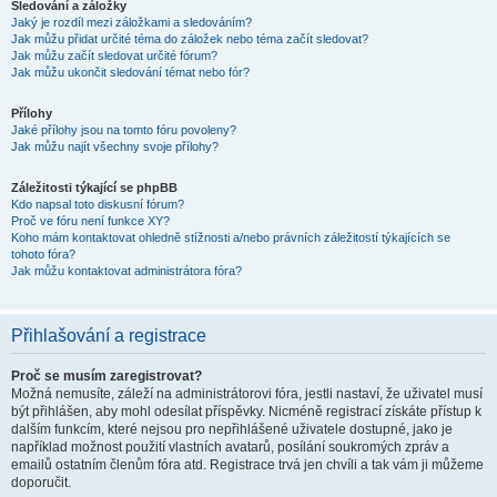
Sledování a záložky
Jaký je rozdíl mezi záložkami a sledováním?
Jak můžu přidat určité téma do záložek nebo téma začít sledovat?
Jak můžu začít sledovat určité fórum?
Jak můžu ukončit sledování témat nebo fór?
Přílohy
Jaké přílohy jsou na tomto fóru povoleny?
Jak můžu najít všechny svoje přílohy?
Záležitosti týkající se phpBB
Kdo napsal toto diskusní fórum?
Proč ve fóru není funkce XY?
Koho mám kontaktovat ohledně stížnosti a/nebo právních záležitostí týkajících se
tohoto fóra?
Jak můžu kontaktovat administrátora fóra?
Přihlašování a registrace
Proč se musím zaregistrovat?
Možná nemusíte, záleží na administrátorovi fóra, jestli nastaví, že uživatel musí
být přihlášen, aby mohl odesílat příspěvky. Nicméně registrací získáte přístup k
dalším funkcím, které nejsou pro nepřihlášené uživatele dostupné, jako je
například možnost použití vlastních avatarů, posílání soukromých zpráv a
emailů ostatním členům fóra atd. Registrace trvá jen chvíli a tak vám ji můžeme
doporučit.