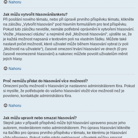
Nahoru
Jak můžu vytvořit hlasování/anketu?
Při posílání nového tématu, nebo při úpravě prvního příspěvku tématu, klikněte
na záložku „Vytvořit hlasování“ pod hlavním formulářem pro text příspěvku.
Pokud tuto záložku nevidíte, nemáte potřebné oprávnění k vytvoření hlasování.
Vložte „Hlasovací otázku“ a nejméně dvě „Možnosti hlasování“, ujistěte se, že
je každá možnost napsaná v textovém poli na vlastním řádku. Můžete také
nastavit počet možností, které uživatel může během hlasování vybrat (v poli
„Možností na uživatele“), časové omezení trvání hlasování ve dnech (0 pro
časově neomezené hlasování) a nakonec můžete povolit uživatelům měnit
jejich hlasy.
Nahoru
Proč nemůžu přidat do hlasování více možností?
Omezení počtu možností v hlasování je nastaveno administrátorem fóra. Pokud
si myslíte, že potřebujete do vašeho hlasování vložit více možností než je
povoleno, kontaktujte administrátora fóra.
Nahoru
Jak můžu upravit nebo smazat hlasování?
Stejně jako v případě příspěvků může být hlasování upraveno pouze jeho
autorem, moderátorem nebo administrátorem. Pro úpravu hlasování klikněte
na tlačítko pro úpravu prvního příspěvku v tématu, ke kterému je hlasování
vždy připojeno. Pokud zatím nikdo nehlasoval, uživatelé můžou smazat