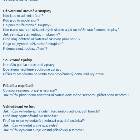
Uživatelské úrovně a skupiny
Kdo jsou to administrátoři?
Kdo jsou to moderátoři?
Co jsou to uživatelské skupiny?
Kde najdu seznam uživatelských skupin a jak se můžu stát členem skupiny?
Jak se můžu stát vedoucím skupiny?
Proč mají některé uživatelské skupiny jinou barvu?
Co je to „Výchozí uživatelská skupina“?
K čemu slouží odkaz „Tým“?
Soukromé zprávy
Nemůžu posílat soukromé zprávy!
Dostávám nechtěné soukromé zprávy!
Přišel mi od někoho na tomto fóru nevyžádaný nebo urážlivý email!
Přátelé a nepřátelé
Co jsou seznamy přátel a nepřátel?
Jak můžu přidat nebo odstranit uživatele do/z mého seznamu přátel nebo nepřátel?
Vyhledávání ve fóru
Jak můžu vyhledávat na celém fóru nebo v jednotlivých fórech?
Proč moje vyhledávání nic nenašlo?
Proč se mi po vyhledávání zobrazí prázdná stránka!?
Jak můžu vyhledat určité uživatele?
Jak můžu vyhledat svoje vlastní příspěvky a témata?