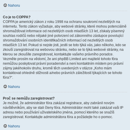
Nahoru
Co je to COPPA?
COPPA je americký zákon z roku 1998 na ochranu soukromí nezletilých na
internetu. Tento zákon vyžaduje, aby webové stránky, které mohou potenciálně
shromažďovat informace od nezletilých osob mladších 13 let, získaly písemný
souhlas rodičů nebo nějaké jiné potvrzení od zákonného zástupce povolující
shromažďování osobních identifikačních informací od nezletilých osob
mladších 13 let. Pokud si nejste jisti, jestli se toto týká vás, jako někoho, kdo se
zkouší zaregistrovat na webovou stránku, nebo se to týká webové stránky, na
kterou se zkoušíte zaregistrovat, kontaktujte vašeho právního poradce.
Vezměte prosím na vědomí, že ani phpBB Limited ani majitelé tohoto fóra
nemůžou poskytovat právní poradenství a není kontaktním místem pro právní
zájmy jakéhokoliv druhu, kromě těch uvedených v otázce „Koho mám
kontaktovat ohledně stížnosti a/nebo právních záležitostí týkajících se tohoto
fóra?“.
Nahoru
Proč se nemůžu zaregistrovat?
Je možné, že administrátor fóra zakázal registrace, aby zabránil novým
návštěvníkům, aby se stali členy fóra. Administrátor mohl také zakázat vaši IP
adresu nebo používání uživatelského jména, pomocí kterého se snažíš
zaregistrovat. Kontaktujte administrátora fóra a požádejte ho o pomoc.
Nahoru