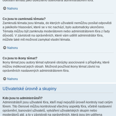
odeslání tématu jako důležitého udělována administrátorem fóra.
Nahoru
Co jsou to zamknutá témata?
Zamknutá témata jsou témata, do kterých uživatelé nemůžou posílat odpovědi
a jakékoliv hlasování, které se v nic nachází, bylo automaticky ukončeno.
Témata můžou být zamknuta moderátorem nebo administrátorem fóra z řady
důvodů. V závislosti na oprávněních, které vám udělil administrátor fóra,
můžete také mít možnost zamykat vlastní témata.
Nahoru
Co jsou to ikony témat?
Ikony témat jsou autory témat vybrané obrázky asociované s příspěvky, které
můžou indikovat jejich obsah. Možnost používat ikony témat závisí na
oprávněních nastavených administrátorem fóra.
Nahoru
Uživatelské úrovně a skupiny
Kdo jsou to administrátoři?
Administrátoři jsou uživatelé fóra, kteří mají nejvyšší úroveň kontroly nad celým
fórem. Tito členové můžou kontrolovat všechny aspekty fóra, včetně nastavení
oprávnění, banování uživatelů, vytváření uživatelských skupin nebo
moderátorů atd. a to v závislosti na oprávněních, která jsou jim udělena