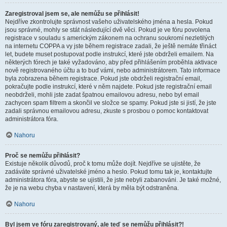
Zaregistroval jsem se, ale nemůžu se přihlásit!
Nejdříve zkontrolujte správnost vašeho uživatelského jména a hesla. Pokud
jsou správné, mohly se stát následující dvě věci. Pokud je ve fóru povolena
registrace v souladu s americkým zákonem na ochranu soukromí nezletilých
na internetu COPPA a vy jste během registrace zadali, že ještě nemáte třináct
let, budete muset postupovat podle instrukcí, které jste obdrželi emailem. Na
některých fórech je také vyžadováno, aby před přihlášením proběhla aktivace
nově registrovaného účtu a to buď vámi, nebo administrátorem. Tato informace
byla zobrazena během registrace. Pokud jste obdrželi registrační email,
pokračujte podle instrukcí, které v něm najdete. Pokud jste registrační email
neobdrželi, mohli jste zadat špatnou emailovou adresu, nebo byl email
zachycen spam filtrem a skončil ve složce se spamy. Pokud jste si jistí, že jste
zadali správnou emailovou adresu, zkuste s prosbou o pomoc kontaktovat
administrátora fóra.
Nahoru
Proč se nemůžu přihlásit?
Existuje několik důvodů, proč k tomu může dojít. Nejdříve se ujistěte, že
zadáváte správné uživatelské jméno a heslo. Pokud tomu tak je, kontaktujte
administrátora fóra, abyste se ujistili, že jste nebyli zabanováni. Je také možné,
že je na webu chyba v nastavení, která by měla být odstraněna.
Nahoru
Byl jsem ve fóru zaregistrovaný, ale teď se nemůžu přihlásit?!