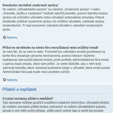
Dostávám nechtěné soukromé zprávy!
Ve vašem „Uživatelském panelu“ na záložce „Soukromé zprávy“ v sekci
„Pravidla, složky a nastavení“ můžete vytvořit pravidlo, pomocí kterého budou
zprávy od určeného uživatele nebo uživatelů automaticky smazány. Pokud
dostáváte urážlivé soukromé zprávy od určitého uživatele, nahlaste zprávy
moderátorům. Ti mají pravomoc zabránit uživateli v odesílání soukromých
zpráv.
Nahoru
Přišel mi od někoho na tomto fóru nevyžádaný nebo urážlivý email!
Je nám líto, že se vám to stalo. Formulář pro odesílání emailů používaný na
tomto fóru obsahuje obranné mechanismy, pomocí kterých můžeme
vystopovat, kdo posílá takové emaily, proto pošlete administrátorovi fóra email
s úplnou kopií emailu, který vám přišel. Je velmi důležité, aby v něm byly
zahrnuty hlavičky, které obsahují podrobné údaje o uživateli, který email poslal.
Administrátor fóra pak bude moci problém vyřešit.
Nahoru
Přátelé a nepřátelé
Co jsou seznamy přátel a nepřátel?
Tyto seznamy můžete použít k rozdělení ostatních členů fóra. Uživatelé přidáni
do vašeho seznamu přátel budou zobrazeni ve vašem uživatelském panelu,
abyste k nim měli rychlý přístup, viděli jejich online stav a mohli jim posílat