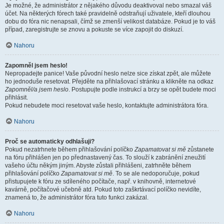
Je možné, že administrátor z nějakého důvodu deaktivoval nebo smazal váš
účet. Na některých fórech také pravidelně odstraňují uživatele, kteří dlouhou
dobu do fóra nic nenapsali, čímž se zmenší velikost databáze. Pokud je to váš
případ, zaregistrujte se znovu a pokuste se více zapojit do diskuzí.
Nahoru
Zapomněl jsem heslo!
Nepropadejte panice! Vaše původní heslo nelze sice získat zpět, ale můžete
ho jednoduše resetovat. Přejděte na přihlašovací stránku a klikněte na odkaz
Zapomněl/a jsem heslo
. Postupujte podle instrukcí a brzy se opět budete moci
přihlásit.
Pokud nebudete moci resetovat vaše heslo, kontaktujte administrátora fóra.
Nahoru
Proč se automaticky odhlašuji?
Pokud nezatrhnete během přihlašování políčko
Zapamatovat si mě
zůstanete
na fóru přihlášen jen po přednastavený čas. To slouží k zabránění zneužití
vašeho účtu někým jiným. Abyste zůstali přihlášeni, zatrhněte během
přihlašování políčko
Zapamatovat si mě
. To se ale nedoporučuje, pokud
přistupujete k fóru ze sdíleného počítače, např. v knihovně, internetové
kavárně, počítačové učebně atd. Pokud toto zaškrtávací políčko nevidíte,
znamená to, že administrátor fóra tuto funkci zakázal.
Nahoru