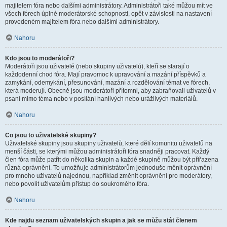
majitelem fóra nebo dalšími administrátory. Administrátoři také můžou mít ve
všech fórech úplné moderátorské schopnosti, opět v závislosti na nastavení
provedeném majitelem fóra nebo dalšími administrátory.
Nahoru
Kdo jsou to moderátoři?
Moderátoři jsou uživatelé (nebo skupiny uživatelů), kteří se starají o
každodenní chod fóra. Mají pravomoc k upravování a mazání příspěvků a
zamykání, odemykání, přesunování, mazání a rozdělování témat ve fórech,
která moderují. Obecně jsou moderátoři přítomni, aby zabraňovali uživatelů v
psaní mimo téma nebo v posílání hanlivých nebo urážlivých materiálů.
Nahoru
Co jsou to uživatelské skupiny?
Uživatelské skupiny jsou skupiny uživatelů, které dělí komunitu uživatelů na
menší části, se kterými můžou administrátoři fóra snadněji pracovat. Každý
člen fóra může patřit do několika skupin a každé skupině můžou být přiřazena
různá oprávnění. To umožňuje administrátorům jednoduše měnit oprávnění
pro mnoho uživatelů najednou, například změnit oprávnění pro moderátory,
nebo povolit uživatelům přístup do soukromého fóra.
Nahoru
Kde najdu seznam uživatelských skupin a jak se můžu stát členem