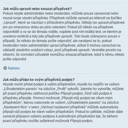
Jak můžu upravit nebo smazat příspěvek?
Pokud nejste administrátor nebo moderátor, můžete pouze upravovat nebo
mazat svoje vlastní příspěvky. Příspěvek můžete upravit po kliknutí na tlačítko
„Upravit“, které se nachází v příslušném příspěvku. Někdy lze upravit příspěvek
jen po omezenou dobu po jeho odeslání. Pokud již někdo na příspěvek
odpověděl a vy se do tématu vrátíte, najdete pod ním krátký text, ve kterém je
uvedeno kolikrát a kdy jste příspěvek upravili. Toto bude zobrazeno pouze v
případě, že někdo do tématu pošle odpověď, ale neobjeví se to, pokud
moderátor nebo administrátor upraví příspěvek, ačkoli ti mohou zanechat na
základě vlastního uvážení vzkaz, proč příspěvek upravili. Vezměte prosím na
vědomí, že normální uživatelé nemůžou smazat příspěvek, když k němu někdo
pošle odpověď.
Nahoru
Jak můžu přidat ke svým příspěvků podpis?
Abyste mohli přidat podpis k vašim příspěvkům, musíte ho nejdřív ve vašem
„Uživatelském panelu“ na záložce „Profil“ vytvořit. Jakmile ho vytvoříte, můžete
při psaní příspěvku zatrhnout políčko
Připojit podpis
, čímž váš podpis k
příspěvku připojíte. Pomocí možnosti „Připojit můj podpis ke všem mým
příspěvkům“, kterou naleznete ve vašem „Uživatelském panelu“ na záložce
„Nastavení fóra“ v sekci „Výchozí nastavení příspěvků“ můžete automaticky
připojit váš podpis ke všem vašim příspěvkům. Pokud to uděláte, můžete stále
zamezit připojení vašeho podpisu k jednotlivým příspěvkům tak, že během
psaní příspěvku zrušíte zaškrtnutí možnosti
Připojit podpis
.