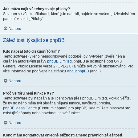
Jak můžu najít všechny svoje přílohy?
Seznam se všemi přílohami, které jste nahráli, najdete ve vašem „Uživatelském
panelu“ v sekci „Přílohy“.
Nahoru
Záležitosti týkající se phpBB
Kdo napsal toto diskusní fórum?
Tento software (v jeho nemodifikované podobě) byl vytvořen, zveřejněn a
chráněn autorskými právy
phpBB Limited
. phpBB je dostupné pod GNU
General Public License verze 2 (GPL-2.0) a může být volně distribuováno. Pro
více informací se podívejte na stránku
About phpBB
(angl.).
Nahoru
Proč ve fóru není funkce XY?
Tento software byl napsán a je licencován přes phpBB Limited. Pokud věříte,
že by do něho měla být přidána nějaká funkce, navštivte, prosím,
phpBB Ideas Centre
(Centrum nápadů pro phpBB), kde můžete hlasovat pro
existující nápady nebo navrhnout nové funkce.
Nahoru
Koho mám kontaktovat ohledně stížnosti a/nebo právních záležitostí