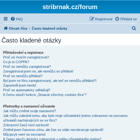
stribrnak.cz/forum
FAQ
Registrovat
Přihlásit se
H
Obsah fóra
Často kladené otázky
l
Často kladené otázky
e
d
Přihlašování a registrace
Proč se musím zaregistrovat?
a
Co je to COPPA?
t
Proč se nemůžu zaregistrovat?
Zaregistroval jsem se, ale nemůžu se přihlásit!
Proč se nemůžu přihlásit?
Byl jsem ve fóru zaregistrovaný, ale teď se nemůžu přihlásit?!
Zapomněl jsem heslo!
Proč se automaticky odhlašuji?
K čemu slouží funkce „Smazat všechny cookies fóra“?
Předvolby a nastavení uživatele
Jak můžu změnit svoje nastavení?
Jak můžu zabránit tomu, aby bylo moje uživatelské jméno zobrazeno na seznamu
uživatelů nacházejících se ve fóru?
Zobrazení časů není správné!
Změnil jsem časovou zónu, ale čas se stále nezobrazuje správně!
Můj jazyk není na seznamu!
K čemu slouží obrázky zobrazené u mého uživatelského jména?