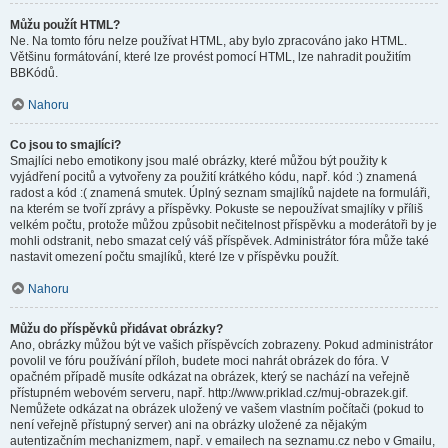
Můžu použít HTML?
Ne. Na tomto fóru nelze používat HTML, aby bylo zpracováno jako HTML.
Většinu formátování, které lze provést pomocí HTML, lze nahradit použitím
BBKódů.
Nahoru
Co jsou to smajlíci?
Smajlíci nebo emotikony jsou malé obrázky, které můžou být použity k
vyjádření pocitů a vytvořeny za použití krátkého kódu, např. kód :) znamená
radost a kód :( znamená smutek. Úplný seznam smajlíků najdete na formuláři,
na kterém se tvoří zprávy a příspěvky. Pokuste se nepoužívat smajlíky v příliš
velkém počtu, protože můžou způsobit nečitelnost příspěvku a moderátoři by je
mohli odstranit, nebo smazat celý váš příspěvek. Administrátor fóra může také
nastavit omezení počtu smajlíků, které lze v příspěvku použít.
Nahoru
Můžu do příspěvků přidávat obrázky?
Ano, obrázky můžou být ve vašich příspěvcích zobrazeny. Pokud administrátor
povolil ve fóru používání příloh, budete moci nahrát obrázek do fóra. V
opačném případě musíte odkázat na obrázek, který se nachází na veřejně
přístupném webovém serveru, např. http://www.priklad.cz/muj-obrazek.gif.
Nemůžete odkázat na obrázek uložený ve vašem vlastním počítači (pokud to
není veřejně přístupný server) ani na obrázky uložené za nějakým
autentizačním mechanizmem, např. v emailech na seznamu.cz nebo v Gmailu,