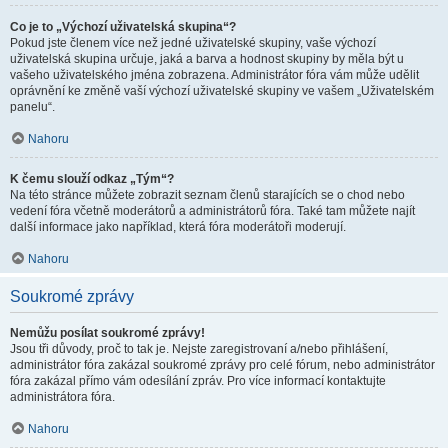
Co je to „Výchozí uživatelská skupina“?
Pokud jste členem více než jedné uživatelské skupiny, vaše výchozí
uživatelská skupina určuje, jaká a barva a hodnost skupiny by měla být u
vašeho uživatelského jména zobrazena. Administrátor fóra vám může udělit
oprávnění ke změně vaší výchozí uživatelské skupiny ve vašem „Uživatelském
panelu“.
Nahoru
K čemu slouží odkaz „Tým“?
Na této stránce můžete zobrazit seznam členů starajících se o chod nebo
vedení fóra včetně moderátorů a administrátorů fóra. Také tam můžete najít
další informace jako například, která fóra moderátoři moderují.
Nahoru
Soukromé zprávy
Nemůžu posílat soukromé zprávy!
Jsou tři důvody, proč to tak je. Nejste zaregistrovaní a/nebo přihlášení,
administrátor fóra zakázal soukromé zprávy pro celé fórum, nebo administrátor
fóra zakázal přímo vám odesílání zpráv. Pro více informací kontaktujte
administrátora fóra.
Nahoru