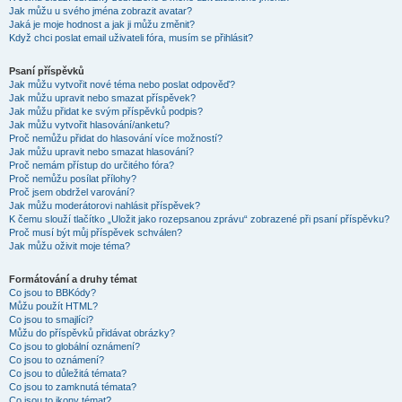
Jak můžu u svého jména zobrazit avatar?
Jaká je moje hodnost a jak ji můžu změnit?
Když chci poslat email uživateli fóra, musím se přihlásit?
Psaní příspěvků
Jak můžu vytvořit nové téma nebo poslat odpověď?
Jak můžu upravit nebo smazat příspěvek?
Jak můžu přidat ke svým příspěvků podpis?
Jak můžu vytvořit hlasování/anketu?
Proč nemůžu přidat do hlasování více možností?
Jak můžu upravit nebo smazat hlasování?
Proč nemám přístup do určitého fóra?
Proč nemůžu posílat přílohy?
Proč jsem obdržel varování?
Jak můžu moderátorovi nahlásit příspěvek?
K čemu slouží tlačítko „Uložit jako rozepsanou zprávu“ zobrazené při psaní příspěvku?
Proč musí být můj příspěvek schválen?
Jak můžu oživit moje téma?
Formátování a druhy témat
Co jsou to BBKódy?
Můžu použít HTML?
Co jsou to smajlíci?
Můžu do příspěvků přidávat obrázky?
Co jsou to globální oznámení?
Co jsou to oznámení?
Co jsou to důležitá témata?
Co jsou to zamknutá témata?
Co jsou to ikony témat?