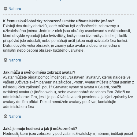
Nahoru
K čemu slouží obrázky zobrazené u mého uživatelského jména?
Existují dva druhy obrázků, které můžou být v příspěvcích zobrazeny u
uživatelského jména. Jedním z nich jsou obrázky asociované s vaší hodností,
které obvykle vypadají jako hvězdičky, tečky nebo čtverečky a indikují, kolik
příspěvků jste odeslali, nebo pomáhají určit jakou mají uživatelé fóra funkci.
Další, obvykle větší obrázek, je známý jako avatar a obecně se jedná o
unikátní nebo osobní obrázek každého uživatele.
Nahoru
Jak můžu u svého jména zobrazit avatar?
Avatar můžete přidat pomocí možnosti „Nastavení avataru“, kterou najdete ve
vašem „Uživatelském panelu“ na záložce „Profil“. Avatar můžete přidat jedním z
následujících způsobů: použít Gravatar, vybrat si avatar v Galerii, použít
vzdálený avatar (z jiného webu), nebo avatar nahrát do tohoto fóra. Záleží na
administrátorovi fóra, jestli je používání avatarů povoleno a jakými způsoby lze
avatary do fóra přidat. Pokud nemůžete avatary používat, kontaktujte
administrátora fóra.
Nahoru
Jaká je moje hodnost a jak ji můžu změnit?
Hodnosti, které jsou zobrazeny pod vaším uživatelským jménem, indikují počet