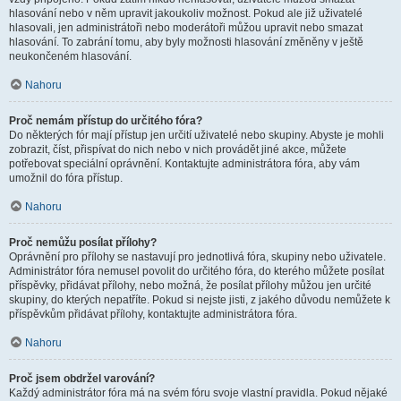
hlasování nebo v něm upravit jakoukoliv možnost. Pokud ale již uživatelé
hlasovali, jen administrátoři nebo moderátoři můžou upravit nebo smazat
hlasování. To zabrání tomu, aby byly možnosti hlasování změněny v ještě
neukončeném hlasování.
Nahoru
Proč nemám přístup do určitého fóra?
Do některých fór mají přístup jen určití uživatelé nebo skupiny. Abyste je mohli
zobrazit, číst, přispívat do nich nebo v nich provádět jiné akce, můžete
potřebovat speciální oprávnění. Kontaktujte administrátora fóra, aby vám
umožnil do fóra přístup.
Nahoru
Proč nemůžu posílat přílohy?
Oprávnění pro přílohy se nastavují pro jednotlivá fóra, skupiny nebo uživatele.
Administrátor fóra nemusel povolit do určitého fóra, do kterého můžete posílat
příspěvky, přidávat přílohy, nebo možná, že posílat přílohy můžou jen určité
skupiny, do kterých nepatříte. Pokud si nejste jisti, z jakého důvodu nemůžete k
příspěvkům přidávat přílohy, kontaktujte administrátora fóra.
Nahoru
Proč jsem obdržel varování?
Každý administrátor fóra má na svém fóru svoje vlastní pravidla. Pokud nějaké