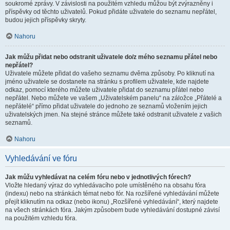
soukromé zprávy. V závislosti na použitém vzhledu můžou být zvýrazněny i
příspěvky od těchto uživatelů. Pokud přidáte uživatele do seznamu nepřátel,
budou jejich příspěvky skryty.
Nahoru
Jak můžu přidat nebo odstranit uživatele do/z mého seznamu přátel nebo
nepřátel?
Uživatele můžete přidat do vašeho seznamu dvěma způsoby. Po kliknutí na
jméno uživatele se dostanete na stránku s profilem uživatele, kde najdete
odkaz, pomocí kterého můžete uživatele přidat do seznamu přátel nebo
nepřátel. Nebo můžete ve vašem „Uživatelském panelu“ na záložce „Přátelé a
nepřátelé“ přímo přidat uživatele do jednoho ze seznamů vložením jejich
uživatelských jmen. Na stejné stránce můžete také odstranit uživatele z vašich
seznamů.
Nahoru
Vyhledávání ve fóru
Jak můžu vyhledávat na celém fóru nebo v jednotlivých fórech?
Vložte hledaný výraz do vyhledávacího pole umístěného na obsahu fóra
(indexu) nebo na stránkách témat nebo fór. Na rozšířené vyhledávání můžete
přejít kliknutím na odkaz (nebo ikonu) „Rozšířené vyhledávání“, který najdete
na všech stránkách fóra. Jakým způsobem bude vyhledávání dostupné závisí
na použitém vzhledu fóra.