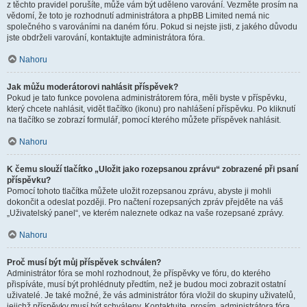
z těchto pravidel porušíte, může vám být uděleno varování. Vezměte prosím na
vědomí, že toto je rozhodnutí administrátora a phpBB Limited nemá nic
společného s varováními na daném fóru. Pokud si nejste jisti, z jakého důvodu
jste obdrželi varování, kontaktujte administrátora fóra.
Nahoru
Jak můžu moderátorovi nahlásit příspěvek?
Pokud je tato funkce povolena administrátorem fóra, měli byste v příspěvku,
který chcete nahlásit, vidět tlačítko (ikonu) pro nahlášení příspěvku. Po kliknutí
na tlačítko se zobrazí formulář, pomocí kterého můžete příspěvek nahlásit.
Nahoru
K čemu slouží tlačítko „Uložit jako rozepsanou zprávu“ zobrazené při psaní
příspěvku?
Pomocí tohoto tlačítka můžete uložit rozepsanou zprávu, abyste ji mohli
dokončit a odeslat později. Pro načtení rozepsaných zpráv přejděte na váš
„Uživatelský panel“, ve kterém naleznete odkaz na vaše rozepsané zprávy.
Nahoru
Proč musí být můj příspěvek schválen?
Administrátor fóra se mohl rozhodnout, že příspěvky ve fóru, do kterého
přispíváte, musí být prohlédnuty předtím, než je budou moci zobrazit ostatní
uživatelé. Je také možné, že vás administrátor fóra vložil do skupiny uživatelů,
jejichž příspěvky musí být schváleny. Kontaktujte, prosím, administrátora fóra