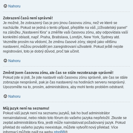
Nahoru
Zobrazení časů není správné!
Je možné, že zobrazený čas je pro jinou časovou zónu, než ve které se
nacházíte. Pokud se jedná o tento případ, přejděte na váš „Uživatelský panel“
na záložku „Nastavení fóra“ a změňte vaši časovou zónu, aby odpovídala vaší
konkrétní oblasti, např. Praha, Bratislava, Londýn, New York, Sydney atd.
Vezměte prosím na vědomí, že změnu časové zóny, stejně jako většinu
nastavení, můžou provádět jen zaregistrovaní uživatelé. Pokud ještě nejste
registrováni, toto je dobrý důvod, proč tak učinit.
Nahoru
Změnil jsem časovou zónu, ale čas se stále nezobrazuje správně!
Pokud jste si jisti, že jste nastavili vaši časovou zónu správně, ale čas se stále
zobrazuje nesprávně, pak je čas nastavený na hodinách serveru nesprávný.
Upozorněte na to, prosím, administrátora, aby mohl tento problém odstranit.
Nahoru
Můj jazyk není na seznamu!
Pokud váš jazyk není na seznamu jazyků, tak ho buď administrátor
nenainstaloval, nebo nikdo toto fórum do vašeho jazyka nepřeložil. Zkuste se
zeptat administrátora fóra, jestli může nainstalovat požadovaný jazyk. Pokud
překlad do vašeho jazyku neexistuje, můžete vytvořit nový překlad. Více
informací můžete najít na webu
phpBB
®.