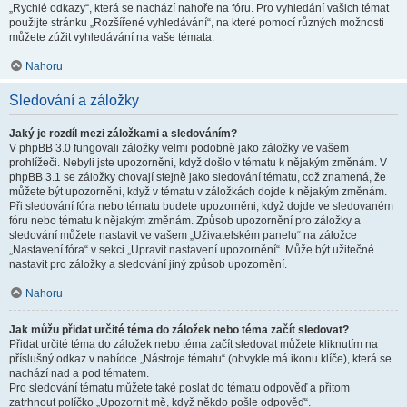
„Rychlé odkazy“, která se nachází nahoře na fóru. Pro vyhledání vašich témat
použijte stránku „Rozšířené vyhledávání“, na které pomocí různých možnosti
můžete zúžit vyhledávání na vaše témata.
Nahoru
Sledování a záložky
Jaký je rozdíl mezi záložkami a sledováním?
V phpBB 3.0 fungovali záložky velmi podobně jako záložky ve vašem
prohlížeči. Nebyli jste upozorněni, když došlo v tématu k nějakým změnám. V
phpBB 3.1 se záložky chovají stejně jako sledování tématu, což znamená, že
můžete být upozorněni, když v tématu v záložkách dojde k nějakým změnám.
Při sledování fóra nebo tématu budete upozorněni, když dojde ve sledovaném
fóru nebo tématu k nějakým změnám. Způsob upozornění pro záložky a
sledování můžete nastavit ve vašem „Uživatelském panelu“ na záložce
„Nastavení fóra“ v sekci „Upravit nastavení upozornění“. Může být užitečné
nastavit pro záložky a sledování jiný způsob upozornění.
Nahoru
Jak můžu přidat určité téma do záložek nebo téma začít sledovat?
Přidat určité téma do záložek nebo téma začít sledovat můžete kliknutím na
příslušný odkaz v nabídce „Nástroje tématu“ (obvykle má ikonu klíče), která se
nachází nad a pod tématem.
Pro sledování tématu můžete také poslat do tématu odpověď a přitom
zatrhnout políčko „Upozornit mě, když někdo pošle odpověď“.