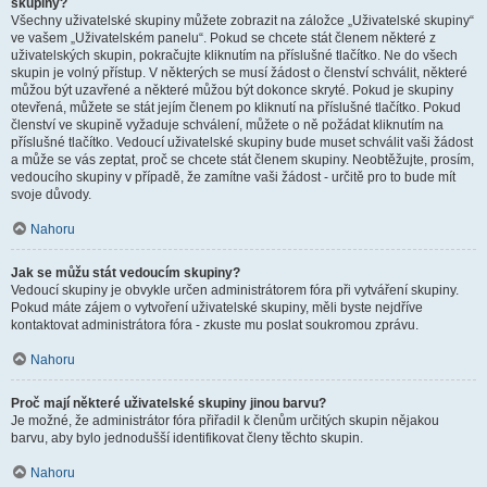
skupiny?
Všechny uživatelské skupiny můžete zobrazit na záložce „Uživatelské skupiny“
ve vašem „Uživatelském panelu“. Pokud se chcete stát členem některé z
uživatelských skupin, pokračujte kliknutím na příslušné tlačítko. Ne do všech
skupin je volný přístup. V některých se musí žádost o členství schválit, některé
můžou být uzavřené a některé můžou být dokonce skryté. Pokud je skupiny
otevřená, můžete se stát jejím členem po kliknutí na příslušné tlačítko. Pokud
členství ve skupině vyžaduje schválení, můžete o ně požádat kliknutím na
příslušné tlačítko. Vedoucí uživatelské skupiny bude muset schválit vaši žádost
a může se vás zeptat, proč se chcete stát členem skupiny. Neobtěžujte, prosím,
vedoucího skupiny v případě, že zamítne vaši žádost - určitě pro to bude mít
svoje důvody.
Nahoru
Jak se můžu stát vedoucím skupiny?
Vedoucí skupiny je obvykle určen administrátorem fóra při vytváření skupiny.
Pokud máte zájem o vytvoření uživatelské skupiny, měli byste nejdříve
kontaktovat administrátora fóra - zkuste mu poslat soukromou zprávu.
Nahoru
Proč mají některé uživatelské skupiny jinou barvu?
Je možné, že administrátor fóra přiřadil k členům určitých skupin nějakou
barvu, aby bylo jednodušší identifikovat členy těchto skupin.
Nahoru