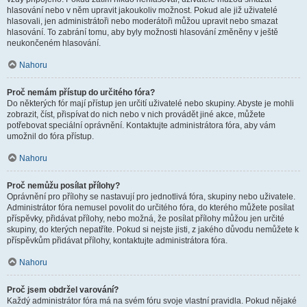
hlasování nebo v něm upravit jakoukoliv možnost. Pokud ale již uživatelé
hlasovali, jen administrátoři nebo moderátoři můžou upravit nebo smazat
hlasování. To zabrání tomu, aby byly možnosti hlasování změněny v ještě
neukončeném hlasování.
Nahoru
Proč nemám přístup do určitého fóra?
Do některých fór mají přístup jen určití uživatelé nebo skupiny. Abyste je mohli
zobrazit, číst, přispívat do nich nebo v nich provádět jiné akce, můžete
potřebovat speciální oprávnění. Kontaktujte administrátora fóra, aby vám
umožnil do fóra přístup.
Nahoru
Proč nemůžu posílat přílohy?
Oprávnění pro přílohy se nastavují pro jednotlivá fóra, skupiny nebo uživatele.
Administrátor fóra nemusel povolit do určitého fóra, do kterého můžete posílat
příspěvky, přidávat přílohy, nebo možná, že posílat přílohy můžou jen určité
skupiny, do kterých nepatříte. Pokud si nejste jisti, z jakého důvodu nemůžete k
příspěvkům přidávat přílohy, kontaktujte administrátora fóra.
Nahoru
Proč jsem obdržel varování?
Každý administrátor fóra má na svém fóru svoje vlastní pravidla. Pokud nějaké