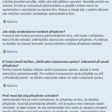
z těchto pravidel porušíte, může vám být uděleno varování. Vezměte prosím na
vědomí, že toto je rozhodnutí administrátora a phpBB Limited nemá nic
společného s varováními na daném fóru. Pokud si nejste jisti, z jakého důvodu
jste obdrželi varování, kontaktujte administrátora fóra.
Nahoru
Jak můžu moderátorovi nahlásit příspěvek?
Pokud je tato funkce povolena administrátorem fóra, měli byste v příspěvku,
který chcete nahlásit, vidět tlačítko (ikonu) pro nahlášení příspěvku. Po kliknutí
na tlačítko se zobrazí formulář, pomocí kterého můžete příspěvek nahlásit.
Nahoru
K čemu slouží tlačítko „Uložit jako rozepsanou zprávu“ zobrazené při psaní
příspěvku?
Pomocí tohoto tlačítka můžete uložit rozepsanou zprávu, abyste ji mohli
dokončit a odeslat později. Pro načtení rozepsaných zpráv přejděte na váš
„Uživatelský panel“, ve kterém naleznete odkaz na vaše rozepsané zprávy.
Nahoru
Proč musí být můj příspěvek schválen?
Administrátor fóra se mohl rozhodnout, že příspěvky ve fóru, do kterého
přispíváte, musí být prohlédnuty předtím, než je budou moci zobrazit ostatní
uživatelé. Je také možné, že vás administrátor fóra vložil do skupiny uživatelů,
jejichž příspěvky musí být schváleny. Kontaktujte, prosím, administrátora fóra