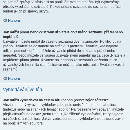
soukromé zprávy. V závislosti na použitém vzhledu můžou být zvýrazněny i
příspěvky od těchto uživatelů. Pokud přidáte uživatele do seznamu nepřátel,
budou jejich příspěvky skryty.
Nahoru
Jak můžu přidat nebo odstranit uživatele do/z mého seznamu přátel nebo
nepřátel?
Uživatele můžete přidat do vašeho seznamu dvěma způsoby. Po kliknutí na
jméno uživatele se dostanete na stránku s profilem uživatele, kde najdete
odkaz, pomocí kterého můžete uživatele přidat do seznamu přátel nebo
nepřátel. Nebo můžete ve vašem „Uživatelském panelu“ na záložce „Přátelé a
nepřátelé“ přímo přidat uživatele do jednoho ze seznamů vložením jejich
uživatelských jmen. Na stejné stránce můžete také odstranit uživatele z vašich
seznamů.
Nahoru
Vyhledávání ve fóru
Jak můžu vyhledávat na celém fóru nebo v jednotlivých fórech?
Vložte hledaný výraz do vyhledávacího pole umístěného na obsahu fóra
(indexu) nebo na stránkách témat nebo fór. Na rozšířené vyhledávání můžete
přejít kliknutím na odkaz (nebo ikonu) „Rozšířené vyhledávání“, který najdete
na všech stránkách fóra. Jakým způsobem bude vyhledávání dostupné závisí
na použitém vzhledu fóra.