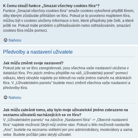
K čemu slouží funkce „Smazat všechny cookies fóra“?
Funkce „Smazat všechny cookies fóra“ smaže cookies vytvořené phpBB fórem,
díky kterým zůstáváte přihlášen ve fóru. Pokud je to povoleno majitelem fóra,
můžou být v cookies uloženy informace o tom, které příspěvky jste četli, a které
ještě ne. Pokud máte problém s přihlašováním nebo odhlašováním, smazání
cookies fóra může pomoci.
Nahoru
Předvolby a nastavení uživatele
Jak můžu změnit svoje nastavení?
Pokud jste se ve fóru zaregistrovali, jsou všechna vaše nastavení uložena v
databázi fóra. Pro jejich změnu přejděte na váš „Uživatelský panel“ pomocí
odkazu, který obvykle najdete po kliknutí na vaše jméno nahoře na stránkách
fóra. V „Uživatelském panelu“ budete moci změnit všechna vaše nastavení a
předvolby fóra.
Nahoru
Jak můžu zabránit tomu, aby bylo moje uživatelské jméno zobrazeno na
seznamu uživatelů nacházejících se ve fóru?
V „Uživatelském panelu“ na záložce „Nastavení fóra“ -> „Obecné nastavení
fóra“ najdete možnost
Skrýt můj online stav
. Pokud u této možnosti nastavíte
„Ano“, budete na seznamu viditelní jen pro administrátory, moderátory a sama
sebe. Budete počítán jako skrytý uživatel.