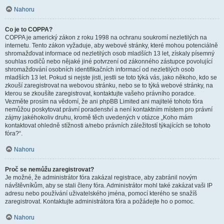
Nahoru
Co je to COPPA?
COPPA je americký zákon z roku 1998 na ochranu soukromí nezletilých na
internetu. Tento zákon vyžaduje, aby webové stránky, které mohou potenciálně
shromažďovat informace od nezletilých osob mladších 13 let, získaly písemný
souhlas rodičů nebo nějaké jiné potvrzení od zákonného zástupce povolující
shromažďování osobních identifikačních informací od nezletilých osob
mladších 13 let. Pokud si nejste jisti, jestli se toto týká vás, jako někoho, kdo se
zkouší zaregistrovat na webovou stránku, nebo se to týká webové stránky, na
kterou se zkoušíte zaregistrovat, kontaktujte vašeho právního poradce.
Vezměte prosím na vědomí, že ani phpBB Limited ani majitelé tohoto fóra
nemůžou poskytovat právní poradenství a není kontaktním místem pro právní
zájmy jakéhokoliv druhu, kromě těch uvedených v otázce „Koho mám
kontaktovat ohledně stížnosti a/nebo právních záležitostí týkajících se tohoto
fóra?“.
Nahoru
Proč se nemůžu zaregistrovat?
Je možné, že administrátor fóra zakázal registrace, aby zabránil novým
návštěvníkům, aby se stali členy fóra. Administrátor mohl také zakázat vaši IP
adresu nebo používání uživatelského jména, pomocí kterého se snažíš
zaregistrovat. Kontaktujte administrátora fóra a požádejte ho o pomoc.
Nahoru