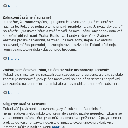
Nahoru
Zobrazení časů není správné!
Je možné, že zobrazený čas je pro jinou časovou zónu, než ve které se
nacházíte. Pokud se jedná o tento případ, přejděte na váš „Uživatelský panel“
na záložku „Nastavení fóra“ a změňte vaši časovou zónu, aby odpovídala vaší
konkrétní oblasti, např. Praha, Bratislava, Londýn, New York, Sydney atd.
Vezměte prosím na vědomí, že změnu časové zóny, stejně jako většinu
nastavení, můžou provádět jen zaregistrovaní uživatelé. Pokud ještě nejste
registrováni, toto je dobrý důvod, proč tak učinit.
Nahoru
Změnil jsem časovou zónu, ale čas se stále nezobrazuje správně!
Pokud jste si jisti, že jste nastavili vaši časovou zónu správně, ale čas se stále
zobrazuje nesprávně, pak je čas nastavený na hodinách serveru nesprávný.
Upozorněte na to, prosím, administrátora, aby mohl tento problém odstranit.
Nahoru
Můj jazyk není na seznamu!
Pokud váš jazyk není na seznamu jazyků, tak ho buď administrátor
nenainstaloval, nebo nikdo toto fórum do vašeho jazyka nepřeložil. Zkuste se
zeptat administrátora fóra, jestli může nainstalovat požadovaný jazyk. Pokud
překlad do vašeho jazyku neexistuje, můžete vytvořit nový překlad. Více
informací můžete najít na webu
phpBB
®.