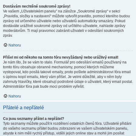
Dostávám nechtěné soukromé zprávy!
Ve vašem „Uživatelském panelu“ na záložce „Soukromé zprávy“ v sekci
„Pravidla, složky a nastavení“ můžete vytvořit pravidlo, pomocí kterého budou
zprávy od určeného uživatele nebo uživatelů automaticky smazány. Pokud
dostáváte urážlivé soukromé zprávy od určitého uživatele, nahlaste zprávy
moderátorům. Ti mají pravomoc zabránit uživateli v odesílání soukromých
zpráv.
Nahoru
Přišel mi od někoho na tomto fóru nevyžádaný nebo urážlivý email!
Je nám líto, že se vám to stalo. Formulář pro odesílání emailů používaný na
tomto fóru obsahuje obranné mechanismy, pomocí kterých můžeme
vystopovat, kdo posílá takové emaily, proto pošlete administrátorovi fóra email
s úplnou kopií emailu, který vám přišel. Je velmi důležité, aby v něm byly
zahrnuty hlavičky, které obsahují podrobné údaje o uživateli, který email poslal.
Administrátor fóra pak bude moci problém vyřešit.
Nahoru
Přátelé a nepřátelé
Co jsou seznamy přátel a nepřátel?
Tyto seznamy můžete použít k rozdělení ostatních členů fóra. Uživatelé přidáni
do vašeho seznamu přátel budou zobrazeni ve vašem uživatelském panelu,
abyste k nim měli rychlý přístup, viděli jejich online stav a mohli jim posílat