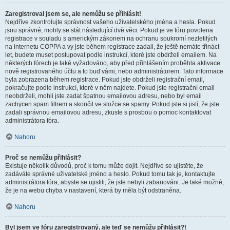
Zaregistroval jsem se, ale nemůžu se přihlásit!
Nejdříve zkontrolujte správnost vašeho uživatelského jména a hesla. Pokud
jsou správné, mohly se stát následující dvě věci. Pokud je ve fóru povolena
registrace v souladu s americkým zákonem na ochranu soukromí nezletilých
na internetu COPPA a vy jste během registrace zadali, že ještě nemáte třináct
let, budete muset postupovat podle instrukcí, které jste obdrželi emailem. Na
některých fórech je také vyžadováno, aby před přihlášením proběhla aktivace
nově registrovaného účtu a to buď vámi, nebo administrátorem. Tato informace
byla zobrazena během registrace. Pokud jste obdrželi registrační email,
pokračujte podle instrukcí, které v něm najdete. Pokud jste registrační email
neobdrželi, mohli jste zadat špatnou emailovou adresu, nebo byl email
zachycen spam filtrem a skončil ve složce se spamy. Pokud jste si jistí, že jste
zadali správnou emailovou adresu, zkuste s prosbou o pomoc kontaktovat
administrátora fóra.
Nahoru
Proč se nemůžu přihlásit?
Existuje několik důvodů, proč k tomu může dojít. Nejdříve se ujistěte, že
zadáváte správné uživatelské jméno a heslo. Pokud tomu tak je, kontaktujte
administrátora fóra, abyste se ujistili, že jste nebyli zabanováni. Je také možné,
že je na webu chyba v nastavení, která by měla být odstraněna.
Nahoru
Byl jsem ve fóru zaregistrovaný, ale teď se nemůžu přihlásit?!