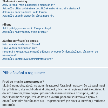
Sledování a záložky
Jaký je rozdíl mezi záložkami a sledováním?
Jak můžu přidat určité téma do záložek nebo téma začít sledovat?
Jak můžu začít sledovat určité fórum?
Jak můžu ukončit sledování témat nebo fór?
Přílohy
Jaké přílohy jsou na tomto fóru povoleny?
Jak můžu najít všechny svoje přílohy?
Záležitosti týkající se phpBB
Kdo napsal toto diskusní fórum?
Proč ve fóru není funkce XY?
Koho mám kontaktovat ohledně stížnosti a/nebo právních záležitostí týkajících se
tohoto fóra?
Jak můžu kontaktovat administrátora fóra?
Přihlašování a registrace
Proč se musím zaregistrovat?
Možná nemusíte, záleží na administrátorovi fóra, jestli nastaví, že uživatel musí
být přihlášen, aby mohl odesílat příspěvky. Nicméně registrací získáte přístup k
dalším funkcím, které nejsou pro nepřihlášené uživatele dostupné, jako je
například možnost použití vlastních avatarů, posílání soukromých zpráv a
emailů ostatním členům fóra atd. Registrace trvá jen chvíli a tak vám ji můžeme
doporučit.