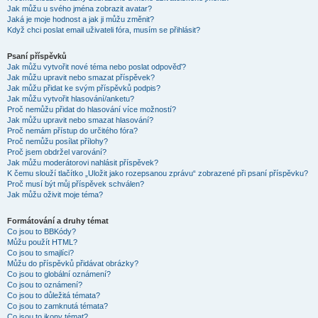
Jak můžu u svého jména zobrazit avatar?
Jaká je moje hodnost a jak ji můžu změnit?
Když chci poslat email uživateli fóra, musím se přihlásit?
Psaní příspěvků
Jak můžu vytvořit nové téma nebo poslat odpověď?
Jak můžu upravit nebo smazat příspěvek?
Jak můžu přidat ke svým příspěvků podpis?
Jak můžu vytvořit hlasování/anketu?
Proč nemůžu přidat do hlasování více možností?
Jak můžu upravit nebo smazat hlasování?
Proč nemám přístup do určitého fóra?
Proč nemůžu posílat přílohy?
Proč jsem obdržel varování?
Jak můžu moderátorovi nahlásit příspěvek?
K čemu slouží tlačítko „Uložit jako rozepsanou zprávu“ zobrazené při psaní příspěvku?
Proč musí být můj příspěvek schválen?
Jak můžu oživit moje téma?
Formátování a druhy témat
Co jsou to BBKódy?
Můžu použít HTML?
Co jsou to smajlíci?
Můžu do příspěvků přidávat obrázky?
Co jsou to globální oznámení?
Co jsou to oznámení?
Co jsou to důležitá témata?
Co jsou to zamknutá témata?
Co jsou to ikony témat?