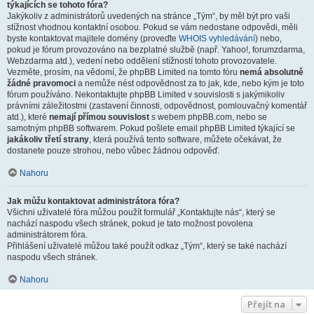
týkajících se tohoto fóra?
Jakýkoliv z administrátorů uvedených na stránce „Tým“, by měl být pro vaši
stížnost vhodnou kontaktní osobou. Pokud se vám nedostane odpovědi, měli
byste kontaktovat majitele domény (proveďte
WHOIS vyhledávání
) nebo,
pokud je fórum provozováno na bezplatné službě (např. Yahoo!, forumzdarma,
Webzdarma atd.), vedení nebo oddělení stížností tohoto provozovatele.
Vezměte, prosím, na vědomí, že phpBB Limited na tomto fóru
nemá absolutně
žádné pravomoci
a nemůže nést odpovědnost za to jak, kde, nebo kým je toto
fórum používáno. Nekontaktujte phpBB Limited v souvislosti s jakýmikoliv
právními záležitostmi (zastavení činnosti, odpovědnost, pomlouvačný komentář
atd.), které
nemají přímou souvislost
s webem phpBB.com, nebo se
samotným phpBB softwarem. Pokud pošlete email phpBB Limited týkající se
jakákoliv třetí strany
, která používá tento software, můžete očekávat, že
dostanete pouze strohou, nebo vůbec žádnou odpověď.
Nahoru
Jak můžu kontaktovat administrátora fóra?
Všichni uživatelé fóra můžou použít formulář „Kontaktujte nás“, který se
nachází naspodu všech stránek, pokud je tato možnost povolena
administrátorem fóra.
Přihlášení uživatelé můžou také použít odkaz „Tým“, který se také nachází
naspodu všech stránek.
Nahoru
Přejít na