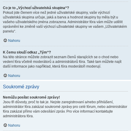
Co je to „Výchozí uživatelská skupina“?
Pokud jste členem více než jedné uživatelské skupiny, vaše výchozí
uživatelská skupina určuje, jaká a barva a hodnost skupiny by měla být u
vašeho uživatelského jména zobrazena. Administrátor fóra vám může udělit
oprávnění ke změně vaší výchozí uživatelské skupiny ve vašem „Uživatelském
panelu“.
Nahoru
K čemu slouží odkaz „Tým“?
Na této stránce můžete zobrazit seznam členů starajících se o chod nebo
vedení fóra včetně moderátorů a administrátorů fóra. Také tam můžete najít
další informace jako například, která fóra moderátoři moderují.
Nahoru
Soukromé zprávy
Nemůžu posílat soukromé zprávy!
Jsou tři důvody, proč to tak je. Nejste zaregistrovaní a/nebo přihlášení,
administrátor fóra zakázal soukromé zprávy pro celé fórum, nebo administrátor
fóra zakázal přímo vám odesílání zpráv. Pro více informací kontaktujte
administrátora fóra.
Nahoru