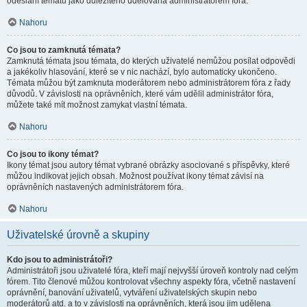
odeslání tématu jako důležitého udělována administrátorem fóra.
Nahoru
Co jsou to zamknutá témata?
Zamknutá témata jsou témata, do kterých uživatelé nemůžou posílat odpovědi
a jakékoliv hlasování, které se v nic nachází, bylo automaticky ukončeno.
Témata můžou být zamknuta moderátorem nebo administrátorem fóra z řady
důvodů. V závislosti na oprávněních, které vám udělil administrátor fóra,
můžete také mít možnost zamykat vlastní témata.
Nahoru
Co jsou to ikony témat?
Ikony témat jsou autory témat vybrané obrázky asociované s příspěvky, které
můžou indikovat jejich obsah. Možnost používat ikony témat závisí na
oprávněních nastavených administrátorem fóra.
Nahoru
Uživatelské úrovně a skupiny
Kdo jsou to administrátoři?
Administrátoři jsou uživatelé fóra, kteří mají nejvyšší úroveň kontroly nad celým
fórem. Tito členové můžou kontrolovat všechny aspekty fóra, včetně nastavení
oprávnění, banování uživatelů, vytváření uživatelských skupin nebo
moderátorů atd. a to v závislosti na oprávněních, která jsou jim udělena