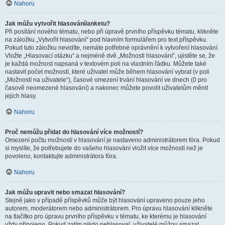
Nahoru
Jak můžu vytvořit hlasování/anketu?
Při posílání nového tématu, nebo při úpravě prvního příspěvku tématu, klikněte
na záložku „Vytvořit hlasování“ pod hlavním formulářem pro text příspěvku.
Pokud tuto záložku nevidíte, nemáte potřebné oprávnění k vytvoření hlasování.
Vložte „Hlasovací otázku“ a nejméně dvě „Možnosti hlasování“, ujistěte se, že
je každá možnost napsaná v textovém poli na vlastním řádku. Můžete také
nastavit počet možností, které uživatel může během hlasování vybrat (v poli
„Možností na uživatele“), časové omezení trvání hlasování ve dnech (0 pro
časově neomezené hlasování) a nakonec můžete povolit uživatelům měnit
jejich hlasy.
Nahoru
Proč nemůžu přidat do hlasování více možností?
Omezení počtu možností v hlasování je nastaveno administrátorem fóra. Pokud
si myslíte, že potřebujete do vašeho hlasování vložit více možností než je
povoleno, kontaktujte administrátora fóra.
Nahoru
Jak můžu upravit nebo smazat hlasování?
Stejně jako v případě příspěvků může být hlasování upraveno pouze jeho
autorem, moderátorem nebo administrátorem. Pro úpravu hlasování klikněte
na tlačítko pro úpravu prvního příspěvku v tématu, ke kterému je hlasování
vždy připojeno. Pokud zatím nikdo nehlasoval, uživatelé můžou smazat