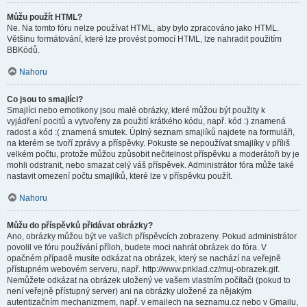
Můžu použít HTML?
Ne. Na tomto fóru nelze používat HTML, aby bylo zpracováno jako HTML.
Většinu formátování, které lze provést pomocí HTML, lze nahradit použitím
BBKódů.
Nahoru
Co jsou to smajlíci?
Smajlíci nebo emotikony jsou malé obrázky, které můžou být použity k
vyjádření pocitů a vytvořeny za použití krátkého kódu, např. kód :) znamená
radost a kód :( znamená smutek. Úplný seznam smajlíků najdete na formuláři,
na kterém se tvoří zprávy a příspěvky. Pokuste se nepoužívat smajlíky v příliš
velkém počtu, protože můžou způsobit nečitelnost příspěvku a moderátoři by je
mohli odstranit, nebo smazat celý váš příspěvek. Administrátor fóra může také
nastavit omezení počtu smajlíků, které lze v příspěvku použít.
Nahoru
Můžu do příspěvků přidávat obrázky?
Ano, obrázky můžou být ve vašich příspěvcích zobrazeny. Pokud administrátor
povolil ve fóru používání příloh, budete moci nahrát obrázek do fóra. V
opačném případě musíte odkázat na obrázek, který se nachází na veřejně
přístupném webovém serveru, např. http://www.priklad.cz/muj-obrazek.gif.
Nemůžete odkázat na obrázek uložený ve vašem vlastním počítači (pokud to
není veřejně přístupný server) ani na obrázky uložené za nějakým
autentizačním mechanizmem, např. v emailech na seznamu.cz nebo v Gmailu,