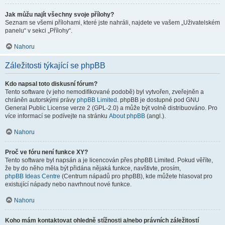
Jak můžu najít všechny svoje přílohy?
Seznam se všemi přílohami, které jste nahráli, najdete ve vašem „Uživatelském
panelu“ v sekci „Přílohy“.
Nahoru
Záležitosti týkající se phpBB
Kdo napsal toto diskusní fórum?
Tento software (v jeho nemodifikované podobě) byl vytvořen, zveřejněn a
chráněn autorskými právy
phpBB Limited
. phpBB je dostupné pod GNU
General Public License verze 2 (GPL-2.0) a může být volně distribuováno. Pro
více informací se podívejte na stránku
About phpBB
(angl.).
Nahoru
Proč ve fóru není funkce XY?
Tento software byl napsán a je licencován přes phpBB Limited. Pokud věříte,
že by do něho měla být přidána nějaká funkce, navštivte, prosím,
phpBB Ideas Centre
(Centrum nápadů pro phpBB), kde můžete hlasovat pro
existující nápady nebo navrhnout nové funkce.
Nahoru
Koho mám kontaktovat ohledně stížnosti a/nebo právních záležitostí