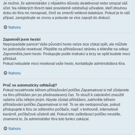
Je možné, že administrátor z nějakého důvodu deaktivoval nebo smazal váš
účet. Na některých fórech také pravidelně odstraňují uživatele, kteří dlouhou
dobu do fóra nic nenapsali, čímž se zmenší velikost databáze. Pokud je to váš
případ, zaregistrujte se znovu a pokuste se více zapojit do diskuzí.
Nahoru
Zapomněl jsem heslo!
Nepropadejte panice! Vaše původní heslo nelze sice získat zpět, ale můžete
ho jednoduše resetovat. Přejděte na přihlašovací stránku a klikněte na odkaz
Zapomněl/a jsem heslo
. Postupujte podle instrukcí a brzy se opět budete moci
přihlásit.
Pokud nebudete moci resetovat vaše heslo, kontaktujte administrátora fóra.
Nahoru
Proč se automaticky odhlašuji?
Pokud nezatrhnete během přihlašování políčko
Zapamatovat si mě
zůstanete
na fóru přihlášen jen po přednastavený čas. To slouží k zabránění zneužití
vašeho účtu někým jiným. Abyste zůstali přihlášeni, zatrhněte během
přihlašování políčko
Zapamatovat si mě
. To se ale nedoporučuje, pokud
přistupujete k fóru ze sdíleného počítače, např. v knihovně, internetové
kavárně, počítačové učebně atd. Pokud toto zaškrtávací políčko nevidíte,
znamená to, že administrátor fóra tuto funkci zakázal.
Nahoru