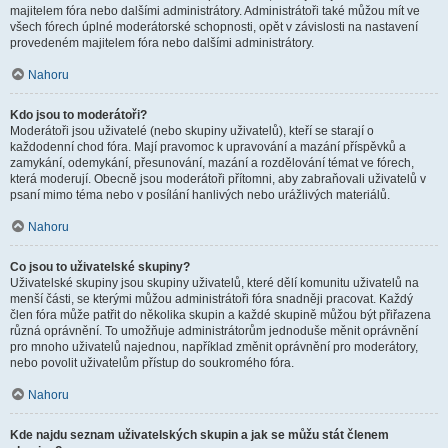
majitelem fóra nebo dalšími administrátory. Administrátoři také můžou mít ve
všech fórech úplné moderátorské schopnosti, opět v závislosti na nastavení
provedeném majitelem fóra nebo dalšími administrátory.
Nahoru
Kdo jsou to moderátoři?
Moderátoři jsou uživatelé (nebo skupiny uživatelů), kteří se starají o
každodenní chod fóra. Mají pravomoc k upravování a mazání příspěvků a
zamykání, odemykání, přesunování, mazání a rozdělování témat ve fórech,
která moderují. Obecně jsou moderátoři přítomni, aby zabraňovali uživatelů v
psaní mimo téma nebo v posílání hanlivých nebo urážlivých materiálů.
Nahoru
Co jsou to uživatelské skupiny?
Uživatelské skupiny jsou skupiny uživatelů, které dělí komunitu uživatelů na
menší části, se kterými můžou administrátoři fóra snadněji pracovat. Každý
člen fóra může patřit do několika skupin a každé skupině můžou být přiřazena
různá oprávnění. To umožňuje administrátorům jednoduše měnit oprávnění
pro mnoho uživatelů najednou, například změnit oprávnění pro moderátory,
nebo povolit uživatelům přístup do soukromého fóra.
Nahoru
Kde najdu seznam uživatelských skupin a jak se můžu stát členem