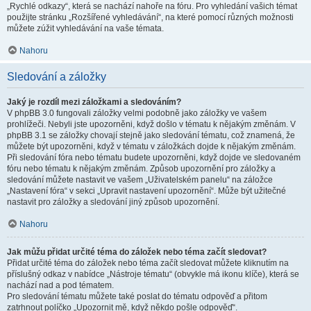
„Rychlé odkazy“, která se nachází nahoře na fóru. Pro vyhledání vašich témat
použijte stránku „Rozšířené vyhledávání“, na které pomocí různých možnosti
můžete zúžit vyhledávání na vaše témata.
Nahoru
Sledování a záložky
Jaký je rozdíl mezi záložkami a sledováním?
V phpBB 3.0 fungovali záložky velmi podobně jako záložky ve vašem
prohlížeči. Nebyli jste upozorněni, když došlo v tématu k nějakým změnám. V
phpBB 3.1 se záložky chovají stejně jako sledování tématu, což znamená, že
můžete být upozorněni, když v tématu v záložkách dojde k nějakým změnám.
Při sledování fóra nebo tématu budete upozorněni, když dojde ve sledovaném
fóru nebo tématu k nějakým změnám. Způsob upozornění pro záložky a
sledování můžete nastavit ve vašem „Uživatelském panelu“ na záložce
„Nastavení fóra“ v sekci „Upravit nastavení upozornění“. Může být užitečné
nastavit pro záložky a sledování jiný způsob upozornění.
Nahoru
Jak můžu přidat určité téma do záložek nebo téma začít sledovat?
Přidat určité téma do záložek nebo téma začít sledovat můžete kliknutím na
příslušný odkaz v nabídce „Nástroje tématu“ (obvykle má ikonu klíče), která se
nachází nad a pod tématem.
Pro sledování tématu můžete také poslat do tématu odpověď a přitom
zatrhnout políčko „Upozornit mě, když někdo pošle odpověď“.