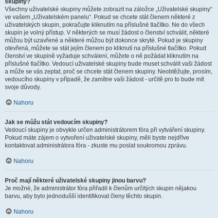
skupiny?
Všechny uživatelské skupiny můžete zobrazit na záložce „Uživatelské skupiny“
ve vašem „Uživatelském panelu“. Pokud se chcete stát členem některé z
uživatelských skupin, pokračujte kliknutím na příslušné tlačítko. Ne do všech
skupin je volný přístup. V některých se musí žádost o členství schválit, některé
můžou být uzavřené a některé můžou být dokonce skryté. Pokud je skupiny
otevřená, můžete se stát jejím členem po kliknutí na příslušné tlačítko. Pokud
členství ve skupině vyžaduje schválení, můžete o ně požádat kliknutím na
příslušné tlačítko. Vedoucí uživatelské skupiny bude muset schválit vaši žádost
a může se vás zeptat, proč se chcete stát členem skupiny. Neobtěžujte, prosím,
vedoucího skupiny v případě, že zamítne vaši žádost - určitě pro to bude mít
svoje důvody.
Nahoru
Jak se můžu stát vedoucím skupiny?
Vedoucí skupiny je obvykle určen administrátorem fóra při vytváření skupiny.
Pokud máte zájem o vytvoření uživatelské skupiny, měli byste nejdříve
kontaktovat administrátora fóra - zkuste mu poslat soukromou zprávu.
Nahoru
Proč mají některé uživatelské skupiny jinou barvu?
Je možné, že administrátor fóra přiřadil k členům určitých skupin nějakou
barvu, aby bylo jednodušší identifikovat členy těchto skupin.
Nahoru