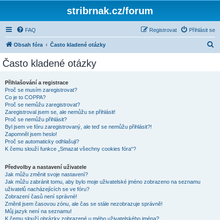
stribrnak.cz/forum
FAQ
Registrovat
Přihlásit se
H
Obsah fóra
Často kladené otázky
l
Často kladené otázky
e
d
Přihlašování a registrace
Proč se musím zaregistrovat?
a
Co je to COPPA?
t
Proč se nemůžu zaregistrovat?
Zaregistroval jsem se, ale nemůžu se přihlásit!
Proč se nemůžu přihlásit?
Byl jsem ve fóru zaregistrovaný, ale teď se nemůžu přihlásit?!
Zapomněl jsem heslo!
Proč se automaticky odhlašuji?
K čemu slouží funkce „Smazat všechny cookies fóra“?
Předvolby a nastavení uživatele
Jak můžu změnit svoje nastavení?
Jak můžu zabránit tomu, aby bylo moje uživatelské jméno zobrazeno na seznamu
uživatelů nacházejících se ve fóru?
Zobrazení časů není správné!
Změnil jsem časovou zónu, ale čas se stále nezobrazuje správně!
Můj jazyk není na seznamu!
K čemu slouží obrázky zobrazené u mého uživatelského jména?