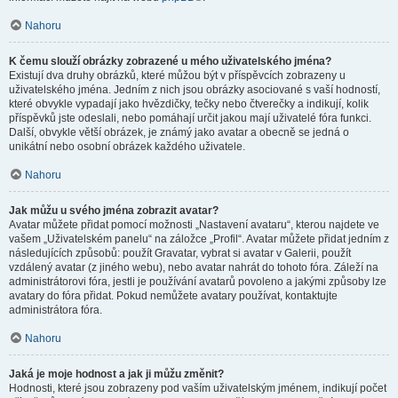
Nahoru
K čemu slouží obrázky zobrazené u mého uživatelského jména?
Existují dva druhy obrázků, které můžou být v příspěvcích zobrazeny u
uživatelského jména. Jedním z nich jsou obrázky asociované s vaší hodností,
které obvykle vypadají jako hvězdičky, tečky nebo čtverečky a indikují, kolik
příspěvků jste odeslali, nebo pomáhají určit jakou mají uživatelé fóra funkci.
Další, obvykle větší obrázek, je známý jako avatar a obecně se jedná o
unikátní nebo osobní obrázek každého uživatele.
Nahoru
Jak můžu u svého jména zobrazit avatar?
Avatar můžete přidat pomocí možnosti „Nastavení avataru“, kterou najdete ve
vašem „Uživatelském panelu“ na záložce „Profil“. Avatar můžete přidat jedním z
následujících způsobů: použít Gravatar, vybrat si avatar v Galerii, použít
vzdálený avatar (z jiného webu), nebo avatar nahrát do tohoto fóra. Záleží na
administrátorovi fóra, jestli je používání avatarů povoleno a jakými způsoby lze
avatary do fóra přidat. Pokud nemůžete avatary používat, kontaktujte
administrátora fóra.
Nahoru
Jaká je moje hodnost a jak ji můžu změnit?
Hodnosti, které jsou zobrazeny pod vaším uživatelským jménem, indikují počet