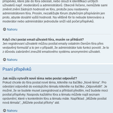
příspěvků, které jste do fóra odeslali, nebo slouží k identifikaci určitých
uživatelů např. moderátorů a administrátorů. Obecně řečeno, nemůžete sami
změnit znění žádných hodností ve fóru, protože jsou nastaveny
administrátorem fóra. Prosím, nezatěžujte fórum zbytečným přispíváním jen
proto, abyste dosáhli vyšší hodnosti. Na většině fór to nebude tolerováno a
moderátor nebo administrátor jednoduše sníží váš počet příspěvků.
Nahoru
Když chci poslat email uživateli fóra, musím se přihlásit?
Jen registrovaní uživatelé můžou posílat emaily ostatním členům fóra přes
vestavěný formulář a to jen v případě, že administrátor tuto funkci povolil. Je to
z důvodu zabránění zneužití emailového systému anonymními uživateli.
Nahoru
Psaní příspěvků
Jak můžu vytvořit nové téma nebo poslat odpověď?
Pokud chcete do fóra poslat nové téma, klikněte na tlačítko „Nové téma“. Pro
odeslání odpovědi do existujícího tématu klikněte na tlačítko „Odpovědět“. Je
možné, že se budete muset zaregistrovat a přihlásit předtím, než budete moci
posílat příspěvky. Naspodu každého fóra a tématu můžete najít seznam
oprávnění, které v konkrétním fóru a tématu máte. Například: „Můžete posílat
nová témata“, „Můžete posílat přílohy“ atd.
Nahoru