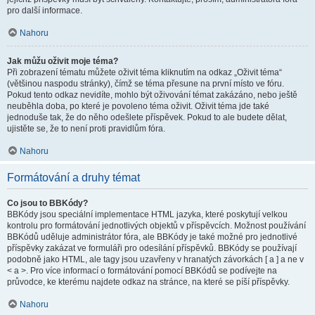
pro další informace.
Nahoru
Jak můžu oživit moje téma?
Při zobrazení tématu můžete oživit téma kliknutím na odkaz „Oživit téma“
(většinou naspodu stránky), čímž se téma přesune na první místo ve fóru.
Pokud tento odkaz nevidíte, mohlo být oživování témat zakázáno, nebo ještě
neuběhla doba, po které je povoleno téma oživit. Oživit téma jde také
jednoduše tak, že do něho odešlete příspěvek. Pokud to ale budete dělat,
ujistěte se, že to není proti pravidlům fóra.
Nahoru
Formátování a druhy témat
Co jsou to BBKódy?
BBKódy jsou speciální implementace HTML jazyka, které poskytují velkou
kontrolu pro formátování jednotlivých objektů v příspěvcích. Možnost používání
BBKódů uděluje administrátor fóra, ale BBKódy je také možné pro jednotlivé
příspěvky zakázat ve formuláři pro odesílání příspěvků. BBKódy se používají
podobně jako HTML, ale tagy jsou uzavřeny v hranatých závorkách [ a ] a ne v
< a >. Pro více informací o formátování pomocí BBKódů se podívejte na
průvodce, ke kterému najdete odkaz na stránce, na které se píší příspěvky.
Nahoru