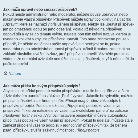
Jak můžu upravit nebo smazat příspěvek?
Pokud nejste administrátor nebo moderátor, můžete pouze upravovat nebo
mazat svoje vlastní příspěvky. Příspěvek můžete upravit po kliknutí na tlačítko
„Upravit“, které se nachází v příslušném příspěvku. Někdy lze upravit příspěvek
jen po omezenou dobu po jeho odeslání. Pokud již někdo na příspěvek
odpověděl a vy se do tématu vrátíte, najdete pod ním krátký text, ve kterém je
uvedeno kolikrát a kdy jste příspěvek upravili. Toto bude zobrazeno pouze v
případě, že někdo do tématu pošle odpověď, ale neobjeví se to, pokud
moderátor nebo administrátor upraví příspěvek, ačkoli ti mohou zanechat na
základě vlastního uvážení vzkaz, proč příspěvek upravili. Vezměte prosím na
vědomí, že normální uživatelé nemůžou smazat příspěvek, když k němu někdo
pošle odpověď.
Nahoru
Jak můžu přidat ke svým příspěvků podpis?
Abyste mohli přidat podpis k vašim příspěvkům, musíte ho nejdřív ve vašem
„Uživatelském panelu“ na záložce „Profil“ vytvořit. Jakmile ho vytvoříte, můžete
při psaní příspěvku zatrhnout políčko
Připojit podpis
, čímž váš podpis k
příspěvku připojíte. Pomocí možnosti „Připojit můj podpis ke všem mým
příspěvkům“, kterou naleznete ve vašem „Uživatelském panelu“ na záložce
„Nastavení fóra“ v sekci „Výchozí nastavení příspěvků“ můžete automaticky
připojit váš podpis ke všem vašim příspěvkům. Pokud to uděláte, můžete stále
zamezit připojení vašeho podpisu k jednotlivým příspěvkům tak, že během
psaní příspěvku zrušíte zaškrtnutí možnosti
Připojit podpis
.