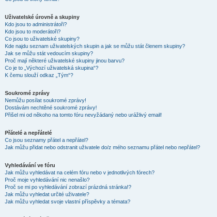
Uživatelské úrovně a skupiny
Kdo jsou to administrátoři?
Kdo jsou to moderátoři?
Co jsou to uživatelské skupiny?
Kde najdu seznam uživatelských skupin a jak se můžu stát členem skupiny?
Jak se můžu stát vedoucím skupiny?
Proč mají některé uživatelské skupiny jinou barvu?
Co je to „Výchozí uživatelská skupina“?
K čemu slouží odkaz „Tým“?
Soukromé zprávy
Nemůžu posílat soukromé zprávy!
Dostávám nechtěné soukromé zprávy!
Přišel mi od někoho na tomto fóru nevyžádaný nebo urážlivý email!
Přátelé a nepřátelé
Co jsou seznamy přátel a nepřátel?
Jak můžu přidat nebo odstranit uživatele do/z mého seznamu přátel nebo nepřátel?
Vyhledávání ve fóru
Jak můžu vyhledávat na celém fóru nebo v jednotlivých fórech?
Proč moje vyhledávání nic nenašlo?
Proč se mi po vyhledávání zobrazí prázdná stránka!?
Jak můžu vyhledat určité uživatele?
Jak můžu vyhledat svoje vlastní příspěvky a témata?