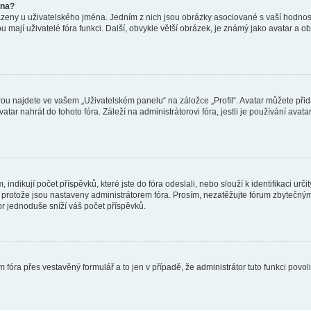
éna?
azeny u uživatelského jména. Jedním z nich jsou obrázky asociované s vaší hodnost
jakou mají uživatelé fóra funkci. Další, obvykle větší obrázek, je známý jako avatar
ou najdete ve vašem „Uživatelském panelu“ na záložce „Profil“. Avatar můžete přida
vatar nahrát do tohoto fóra. Záleží na administrátorovi fóra, jestli je používání ava
ndikují počet příspěvků, které jste do fóra odeslali, nebo slouží k identifikaci urč
protože jsou nastaveny administrátorem fóra. Prosím, nezatěžujte fórum zbytečným 
or jednoduše sníží váš počet příspěvků.
 fóra přes vestavěný formulář a to jen v případě, že administrátor tuto funkci povo