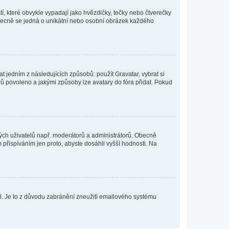
í, které obvykle vypadají jako hvězdičky, tečky nebo čtverečky
 a obecně se jedná o unikátní nebo osobní obrázek každého
t jedním z následujících způsobů: použít Gravatar, vybrat si
tarů povoleno a jakými způsoby lze avatary do fóra přidat. Pokud
itých uživatelů např. moderátorů a administrátorů. Obecně
přispíváním jen proto, abyste dosáhli vyšší hodnosti. Na
lil. Je to z důvodu zabránění zneužití emailového systému