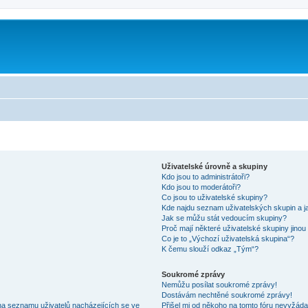
m
Uživatelské úrovně a skupiny
Kdo jsou to administrátoři?
Kdo jsou to moderátoři?
Co jsou to uživatelské skupiny?
Kde najdu seznam uživatelských skupin a j
Jak se můžu stát vedoucím skupiny?
Proč mají některé uživatelské skupiny jinou
Co je to „Výchozí uživatelská skupina“?
K čemu slouží odkaz „Tým“?
Soukromé zprávy
Nemůžu posílat soukromé zprávy!
Dostávám nechtěné soukromé zprávy!
na seznamu uživatelů nacházejících se ve
Přišel mi od někoho na tomto fóru nevyžáda