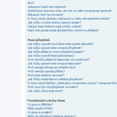
fóru?
Zobrazení časů není správné!
Změnil jsem časovou zónu, ale čas se stále nezobrazuje správně!
Můj jazyk není na seznamu!
K čemu slouží obrázky zobrazené u mého uživatelského jména?
Jak můžu u svého jména zobrazit avatar?
Jaká je moje hodnost a jak ji můžu změnit?
Když chci poslat email uživateli fóra, musím se přihlásit?
Psaní příspěvků
Jak můžu vytvořit nové téma nebo poslat odpověď?
Jak můžu upravit nebo smazat příspěvek?
Jak můžu přidat ke svým příspěvků podpis?
Jak můžu vytvořit hlasování/anketu?
Proč nemůžu přidat do hlasování více možností?
Jak můžu upravit nebo smazat hlasování?
Proč nemám přístup do určitého fóra?
Proč nemůžu posílat přílohy?
Proč jsem obdržel varování?
Jak můžu moderátorovi nahlásit příspěvek?
K čemu slouží tlačítko „Uložit jako rozepsanou zprávu“ zobrazené při
Proč musí být můj příspěvek schválen?
Jak můžu oživit moje téma?
Formátování a druhy témat
Co jsou to BBKódy?
Můžu použít HTML?
Co jsou to smajlíci?
Můžu do příspěvků přidávat obrázky?