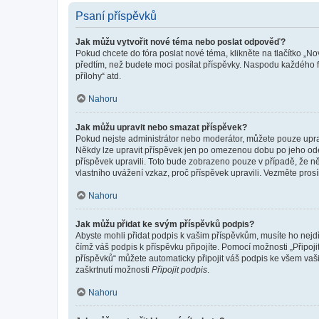
Psaní příspěvků
Jak můžu vytvořit nové téma nebo poslat odpověď?
Pokud chcete do fóra poslat nové téma, klikněte na tlačítko „No
předtím, než budete moci posílat příspěvky. Naspodu každého fó
přílohy“ atd.
Nahoru
Jak můžu upravit nebo smazat příspěvek?
Pokud nejste administrátor nebo moderátor, můžete pouze upravo
Někdy lze upravit příspěvek jen po omezenou dobu po jeho odesl
příspěvek upravili. Toto bude zobrazeno pouze v případě, že n
vlastního uvážení vzkaz, proč příspěvek upravili. Vezměte pr
Nahoru
Jak můžu přidat ke svým příspěvků podpis?
Abyste mohli přidat podpis k vašim příspěvkům, musíte ho nejdří
čímž váš podpis k příspěvku připojíte. Pomocí možnosti „Připo
příspěvků“ můžete automaticky připojit váš podpis ke všem vaš
zaškrtnutí možnosti
Připojit podpis
.
Nahoru