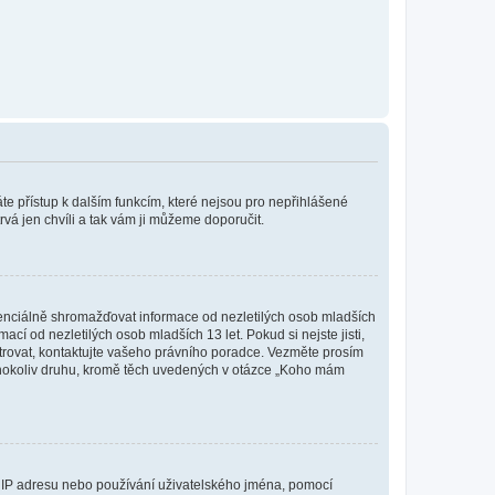
káte přístup k dalším funkcím, které nejsou pro nepřihlášené
rvá jen chvíli a tak vám ji můžeme doporučit.
enciálně shromažďovat informace od nezletilých osob mladších
í od nezletilých osob mladších 13 let. Pokud si nejste jisti,
istrovat, kontaktujte vašeho právního poradce. Vezměte prosím
kéhokoliv druhu, kromě těch uvedených v otázce „Koho mám
ši IP adresu nebo používání uživatelského jména, pomocí