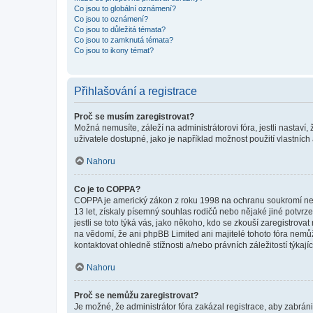
Co jsou to globální oznámení?
Co jsou to oznámení?
Co jsou to důležitá témata?
Co jsou to zamknutá témata?
Co jsou to ikony témat?
Přihlašování a registrace
Proč se musím zaregistrovat?
Možná nemusíte, záleží na administrátorovi fóra, jestli nastaví,
uživatele dostupné, jako je například možnost použití vlastních
Nahoru
Co je to COPPA?
COPPA je americký zákon z roku 1998 na ochranu soukromí nezl
13 let, získaly písemný souhlas rodičů nebo nějaké jiné potvrze
jestli se toto týká vás, jako někoho, kdo se zkouší zaregistro
na vědomí, že ani phpBB Limited ani majitelé tohoto fóra nem
kontaktovat ohledně stížnosti a/nebo právních záležitostí týkajíc
Nahoru
Proč se nemůžu zaregistrovat?
Je možné, že administrátor fóra zakázal registrace, aby zabrán