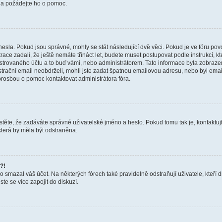
a a požádejte ho o pomoc.
hesla. Pokud jsou správné, mohly se stát následující dvě věci. Pokud je ve fóru 
ace zadali, že ještě nemáte třináct let, budete muset postupovat podle instrukcí, kt
trovaného účtu a to buď vámi, nebo administrátorem. Tato informace byla zobrazena
gistrační email neobdrželi, mohli jste zadat špatnou emailovou adresu, nebo byl em
s prosbou o pomoc kontaktovat administrátora fóra.
těte, že zadáváte správné uživatelské jméno a heslo. Pokud tomu tak je, kontaktujte a
terá by měla být odstraněna.
?!
smazal váš účet. Na některých fórech také pravidelně odstraňují uživatele, kteří d
te se více zapojit do diskuzí.