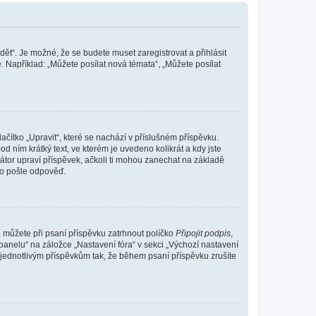
dět“. Je možné, že se budete muset zaregistrovat a přihlásit
 Například: „Můžete posílat nová témata“, „Můžete posílat
čítko „Upravit“, které se nachází v příslušném příspěvku.
 ním krátký text, ve kterém je uvedeno kolikrát a kdy jste
átor upraví příspěvek, ačkoli ti mohou zanechat na základě
do pošle odpověď.
e, můžete při psaní příspěvku zatrhnout políčko
Připojit podpis
,
anelu“ na záložce „Nastavení fóra“ v sekci „Výchozí nastavení
 jednotlivým příspěvkům tak, že během psaní příspěvku zrušíte