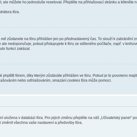
t, ale můžete ho jednoduše resetovat. Přejděte na přihlašovací stránku a klikněte
rátora fóra.
i mě
zůstanete na fóru přihlášen jen po přednastavený čas. To slouží k zabránění zn
se ale nedoporučuje, pokud přistupujete k fóru ze sdíleného počítače, např. v kniho
tuto funkci zakázal.
phpBB fórem, díky kterým zůstáváte přihlášen ve fóru. Pokud je to povoleno majit
přihlašováním nebo odhlašováním, smazání cookies fóra může pomoci.
ení uložena v databázi fóra. Pro jejich změnu přejděte na váš „Uživatelský panel“ p
i změnit všechna vaše nastavení a předvolby fóra.