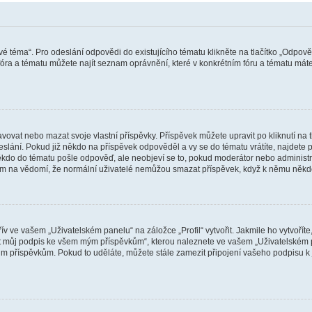
vé téma“. Pro odeslání odpovědi do existujícího tématu klikněte na tlačítko „Odpově
ra a tématu můžete najít seznam oprávnění, které v konkrétním fóru a tématu máte.
vat nebo mazat svoje vlastní příspěvky. Příspěvek můžete upravit po kliknutí na tla
ání. Pokud již někdo na příspěvek odpověděl a vy se do tématu vrátíte, najdete pod
ěkdo do tématu pošle odpověď, ale neobjeví se to, pokud moderátor nebo administr
osím na vědomí, že normální uživatelé nemůžou smazat příspěvek, když k němu něk
v ve vašem „Uživatelském panelu“ na záložce „Profil“ vytvořit. Jakmile ho vytvořít
jit můj podpis ke všem mým příspěvkům“, kterou naleznete ve vašem „Uživatelském p
im příspěvkům. Pokud to uděláte, můžete stále zamezit připojení vašeho podpisu k