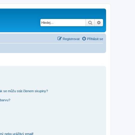
Hledat
Pokročilé hledání
Registrovat
Přihlásit se
ak se můžu stát členem skupiny?
 barvu?
ný nebo urážlivý email!