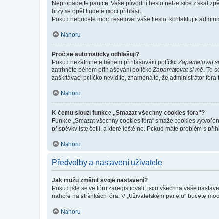
Nepropadejte panice! Vaše původní heslo nelze sice získat zpě
brzy se opět budete moci přihlásit.
Pokud nebudete moci resetovat vaše heslo, kontaktujte administ
Nahoru
Proč se automaticky odhlašuji?
Pokud nezatrhnete během přihlašování políčko
Zapamatovat s
zatrhněte během přihlašování políčko
Zapamatovat si mě
. To 
zaškrtávací políčko nevidíte, znamená to, že administrátor fóra 
Nahoru
K čemu slouží funkce „Smazat všechny cookies fóra“?
Funkce „Smazat všechny cookies fóra“ smaže cookies vytvořené 
příspěvky jste četli, a které ještě ne. Pokud máte problém s 
Nahoru
Předvolby a nastavení uživatele
Jak můžu změnit svoje nastavení?
Pokud jste se ve fóru zaregistrovali, jsou všechna vaše nastav
nahoře na stránkách fóra. V „Uživatelském panelu“ budete moc
Nahoru