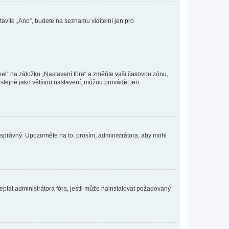
tavíte „Ano“, budete na seznamu viditelní jen pro
nel“ na záložku „Nastavení fóra“ a změňte vaši časovou zónu,
stejně jako většinu nastavení, můžou provádět jen
nesprávný. Upozorněte na to, prosím, administrátora, aby mohl
ptat administrátora fóra, jestli může nainstalovat požadovaný