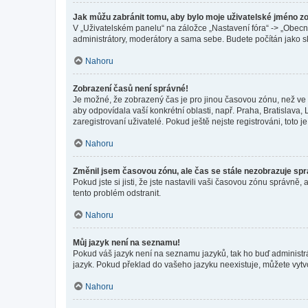
Jak můžu zabránit tomu, aby bylo moje uživatelské jméno z
V „Uživatelském panelu“ na záložce „Nastavení fóra“ -> „Obec
administrátory, moderátory a sama sebe. Budete počítán jako sk
Nahoru
Zobrazení časů není správné!
Je možné, že zobrazený čas je pro jinou časovou zónu, než ve k
aby odpovídala vaší konkrétní oblasti, např. Praha, Bratislav
zaregistrovaní uživatelé. Pokud ještě nejste registrováni, toto je
Nahoru
Změnil jsem časovou zónu, ale čas se stále nezobrazuje sp
Pokud jste si jisti, že jste nastavili vaši časovou zónu správn
tento problém odstranit.
Nahoru
Můj jazyk není na seznamu!
Pokud váš jazyk není na seznamu jazyků, tak ho buď administrát
jazyk. Pokud překlad do vašeho jazyku neexistuje, můžete vytv
Nahoru