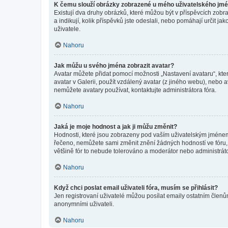
K čemu slouží obrázky zobrazené u mého uživatelského jm
Existují dva druhy obrázků, které můžou být v příspěvcích zobr
a indikují, kolik příspěvků jste odeslali, nebo pomáhají určit 
uživatele.
Nahoru
Jak můžu u svého jména zobrazit avatar?
Avatar můžete přidat pomocí možnosti „Nastavení avataru“, kter
avatar v Galerii, použít vzdálený avatar (z jiného webu), nebo a
nemůžete avatary používat, kontaktujte administrátora fóra.
Nahoru
Jaká je moje hodnost a jak ji můžu změnit?
Hodnosti, které jsou zobrazeny pod vaším uživatelským jménem, i
řečeno, nemůžete sami změnit znění žádných hodností ve fóru, 
většině fór to nebude tolerováno a moderátor nebo administrát
Nahoru
Když chci poslat email uživateli fóra, musím se přihlásit?
Jen registrovaní uživatelé můžou posílat emaily ostatním členům
anonymními uživateli.
Nahoru