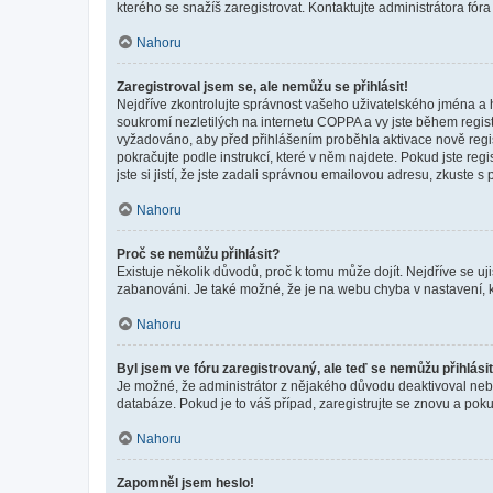
kterého se snažíš zaregistrovat. Kontaktujte administrátora fór
Nahoru
Zaregistroval jsem se, ale nemůžu se přihlásit!
Nejdříve zkontrolujte správnost vašeho uživatelského jména a 
soukromí nezletilých na internetu COPPA a vy jste během registr
vyžadováno, aby před přihlášením proběhla aktivace nově regis
pokračujte podle instrukcí, které v něm najdete. Pokud jste re
jste si jistí, že jste zadali správnou emailovou adresu, zkuste 
Nahoru
Proč se nemůžu přihlásit?
Existuje několik důvodů, proč k tomu může dojít. Nejdříve se ujis
zabanováni. Je také možné, že je na webu chyba v nastavení, k
Nahoru
Byl jsem ve fóru zaregistrovaný, ale teď se nemůžu přihlásit
Je možné, že administrátor z nějakého důvodu deaktivoval nebo 
databáze. Pokud je to váš případ, zaregistrujte se znovu a pokus
Nahoru
Zapomněl jsem heslo!