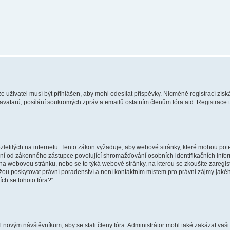
 že uživatel musí být přihlášen, aby mohl odesílat příspěvky. Nicméně registrací zís
 avatarů, posílání soukromých zpráv a emailů ostatním členům fóra atd. Registrace t
etilých na internetu. Tento zákon vyžaduje, aby webové stránky, které mohou pot
ní od zákonného zástupce povolující shromažďování osobních identifikačních informac
vat na webovou stránku, nebo se to týká webové stránky, na kterou se zkoušíte zareg
ůžou poskytovat právní poradenství a není kontaktním místem pro právní zájmy ja
ích se tohoto fóra?“.
il novým návštěvníkům, aby se stali členy fóra. Administrátor mohl také zakázat va