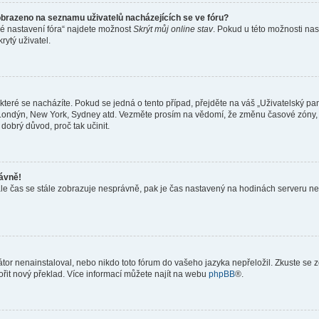
obrazeno na seznamu uživatelů nacházejících se ve fóru?
né nastavení fóra“ najdete možnost
Skrýt můj online stav
. Pokud u této možnosti nas
rytý uživatel.
teré se nacházíte. Pokud se jedná o tento případ, přejděte na váš „Uživatelský pa
a, Londýn, New York, Sydney atd. Vezměte prosím na vědomí, že změnu časové zóny, 
 dobrý důvod, proč tak učinit.
rávně!
ě, ale čas se stále zobrazuje nesprávně, pak je čas nastavený na hodinách serveru 
or nenainstaloval, nebo nikdo toto fórum do vašeho jazyka nepřeložil. Zkuste se ze
ořit nový překlad. Více informací můžete najít na webu
phpBB
®.