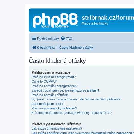
stribrnak.cz/foru
Mince a bankovky
Rychlé odkazy
FAQ
Obsah fóra
Často kladené otázky
Často kladené otázky
Přihlašování a registrace
Proč se musím zaregistrovat?
Co je to COPPA?
Proč se nemůžu zaregistrovat?
Zaregistroval jsem se, ale nemůžu se přihlásit!
Proč se nemůžu přihlásit?
Byl jsem ve fóru zaregistrovaný, ale teď se nemůžu přihlásit?!
Zapomněl jsem heslo!
Proč se automaticky odhlašuji?
K čemu slouží funkce „Smazat všechny cookies fóra“?
Předvolby a nastavení uživatele
Jak můžu změnit svoje nastavení?
Jak můžu zabránit tomu, aby bylo moje uživatelské jméno zobrazeno 