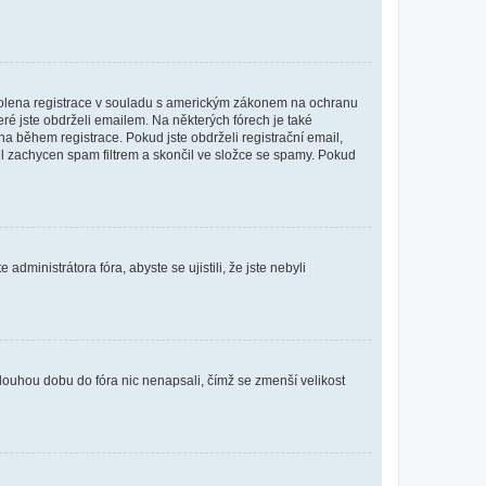
povolena registrace v souladu s americkým zákonem na ochranu
eré jste obdrželi emailem. Na některých fórech je také
 během registrace. Pokud jste obdrželi registrační email,
ail zachycen spam filtrem a skončil ve složce se spamy. Pokud
dministrátora fóra, abyste se ujistili, že jste nebyli
louhou dobu do fóra nic nenapsali, čímž se zmenší velikost