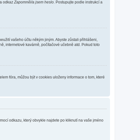
 na odkaz
Zapomněl/a jsem heslo
. Postupujte podle instrukcí a
eužití vašeho účtu někým jiným. Abyste zůstali přihlášeni,
vně, internetové kavárně, počítačové učebně atd. Pokud toto
elem fóra, můžou být v cookies uloženy informace o tom, které
omocí odkazu, který obvykle najdete po kliknutí na vaše jméno