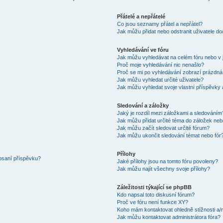
Přátelé a nepřátelé
Co jsou seznamy přátel a nepřátel?
Jak můžu přidat nebo odstranit uživatele d
Vyhledávání ve fóru
Jak můžu vyhledávat na celém fóru nebo v 
Proč moje vyhledávání nic nenašlo?
Proč se mi po vyhledávání zobrazí prázdná
Jak můžu vyhledat určité uživatele?
Jak můžu vyhledat svoje vlastní příspěvky
Sledování a záložky
Jaký je rozdíl mezi záložkami a sledováním
Jak můžu přidat určité téma do záložek neb
Jak můžu začít sledovat určité fórum?
Jak můžu ukončit sledování témat nebo fór
Přílohy
 psaní příspěvku?
Jaké přílohy jsou na tomto fóru povoleny?
Jak můžu najít všechny svoje přílohy?
Záležitosti týkající se phpBB
Kdo napsal toto diskusní fórum?
Proč ve fóru není funkce XY?
Koho mám kontaktovat ohledně stížnosti a/ne
Jak můžu kontaktovat administrátora fóra?