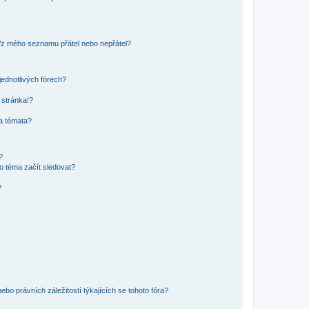
o/z mého seznamu přátel nebo nepřátel?
jednotlivých fórech?
 stránka!?
 a témata?
?
o téma začít sledovat?
?
bo právních záležitostí týkajících se tohoto fóra?