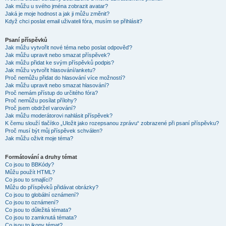
Jak můžu u svého jména zobrazit avatar?
Jaká je moje hodnost a jak ji můžu změnit?
Když chci poslat email uživateli fóra, musím se přihlásit?
Psaní příspěvků
Jak můžu vytvořit nové téma nebo poslat odpověď?
Jak můžu upravit nebo smazat příspěvek?
Jak můžu přidat ke svým příspěvků podpis?
Jak můžu vytvořit hlasování/anketu?
Proč nemůžu přidat do hlasování více možností?
Jak můžu upravit nebo smazat hlasování?
Proč nemám přístup do určitého fóra?
Proč nemůžu posílat přílohy?
Proč jsem obdržel varování?
Jak můžu moderátorovi nahlásit příspěvek?
K čemu slouží tlačítko „Uložit jako rozepsanou zprávu“ zobrazené při psaní příspěvku?
Proč musí být můj příspěvek schválen?
Jak můžu oživit moje téma?
Formátování a druhy témat
Co jsou to BBKódy?
Můžu použít HTML?
Co jsou to smajlíci?
Můžu do příspěvků přidávat obrázky?
Co jsou to globální oznámení?
Co jsou to oznámení?
Co jsou to důležitá témata?
Co jsou to zamknutá témata?
Co jsou to ikony témat?