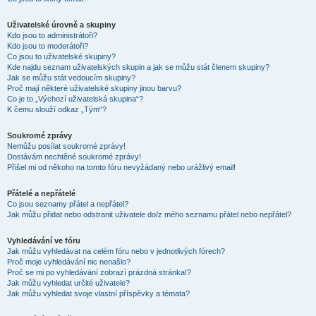
Uživatelské úrovně a skupiny
Kdo jsou to administrátoři?
Kdo jsou to moderátoři?
Co jsou to uživatelské skupiny?
Kde najdu seznam uživatelských skupin a jak se můžu stát členem skupiny?
Jak se můžu stát vedoucím skupiny?
Proč mají některé uživatelské skupiny jinou barvu?
Co je to „Výchozí uživatelská skupina“?
K čemu slouží odkaz „Tým“?
Soukromé zprávy
Nemůžu posílat soukromé zprávy!
Dostávám nechtěné soukromé zprávy!
Přišel mi od někoho na tomto fóru nevyžádaný nebo urážlivý email!
Přátelé a nepřátelé
Co jsou seznamy přátel a nepřátel?
Jak můžu přidat nebo odstranit uživatele do/z mého seznamu přátel nebo nepřátel?
Vyhledávání ve fóru
Jak můžu vyhledávat na celém fóru nebo v jednotlivých fórech?
Proč moje vyhledávání nic nenašlo?
Proč se mi po vyhledávání zobrazí prázdná stránka!?
Jak můžu vyhledat určité uživatele?
Jak můžu vyhledat svoje vlastní příspěvky a témata?