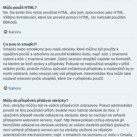
Můžu použít HTML?
Ne. Na tomto fóru nelze používat HTML, aby bylo zpracováno jako HTML.
Většinu formátování, které lze provést pomocí HTML, lze nahradit použitím
BBKódů.
Nahoru
Co jsou to smajlíci?
Smajlíci nebo emotikony jsou malé obrázky, které můžou být použity k
vyjádření pocitů a vytvořeny za použití krátkého kódu, např. kód :) znamená
radost a kód :( znamená smutek. Úplný seznam smajlíků najdete na formuláři,
na kterém se tvoří zprávy a příspěvky. Pokuste se nepoužívat smajlíky v příliš
velkém počtu, protože můžou způsobit nečitelnost příspěvku a moderátoři by je
mohli odstranit, nebo smazat celý váš příspěvek. Administrátor fóra může také
nastavit omezení počtu smajlíků, které lze v příspěvku použít.
Nahoru
Můžu do příspěvků přidávat obrázky?
Ano, obrázky můžou být ve vašich příspěvcích zobrazeny. Pokud administrátor
povolil ve fóru používání příloh, budete moci nahrát obrázek do fóra. V
opačném případě musíte odkázat na obrázek, který se nachází na veřejně
přístupném webovém serveru, např. http://www.priklad.cz/muj-obrazek.gif.
Nemůžete odkázat na obrázek uložený ve vašem vlastním počítači (pokud to
není veřejně přístupný server) ani na obrázky uložené za nějakým
autentizačním mechanizmem, např. v emailech na seznamu.cz nebo v Gmailu,