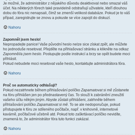
Je možné, že administrátor z nějakého důvodu deaktivoval nebo smazal váš
účet. Na některých fórech také pravidelně odstraňují uživatele, kteří dlouhou
dobu do fóra nic nenapsali, čímž se zmenší velikost databáze. Pokud je to váš
případ, zaregistrujte se znovu a pokuste se více zapojit do diskuzí.
Nahoru
Zapomněl jsem heslo!
Nepropadejte panice! Vaše původní heslo nelze sice získat zpět, ale můžete
ho jednoduše resetovat. Přejděte na přihlašovací stránku a klikněte na odkaz
Zapomněl/a jsem heslo
. Postupujte podle instrukcí a brzy se opět budete moci
přihlásit.
Pokud nebudete moci resetovat vaše heslo, kontaktujte administrátora fóra.
Nahoru
Proč se automaticky odhlašuji?
Pokud nezatrhnete během přihlašování políčko
Zapamatovat si mě
zůstanete
na fóru přihlášen jen po přednastavený čas. To slouží k zabránění zneužití
vašeho účtu někým jiným. Abyste zůstali přihlášeni, zatrhněte během
přihlašování políčko
Zapamatovat si mě
. To se ale nedoporučuje, pokud
přistupujete k fóru ze sdíleného počítače, např. v knihovně, internetové
kavárně, počítačové učebně atd. Pokud toto zaškrtávací políčko nevidíte,
znamená to, že administrátor fóra tuto funkci zakázal.
Nahoru