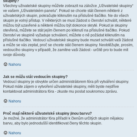
skupiny?
Všechny uživatelské skupiny můžete zobrazit na záložce „Uživatelské skupiny“
ve vašem „Uživatelském panelu“. Pokud se chcete stát členem některé z
uživatelských skupin, pokračujte kliknutím na příslušné tlačítko. Ne do všech
skupin je volný přístup. V některých se musí žádost o členství schválit, některé
můžou být uzavřené a některé můžou být dokonce skryté. Pokud je skupiny
otevřená, můžete se stát jejím členem po kliknutí na příslušné tlačítko. Pokud
členství ve skupině vyžaduje schválení, můžete o ně požádat kliknutím na
příslušné tlačítko. Vedoucí uživatelské skupiny bude muset schválit vaši žádost
a může se vás zeptat, proč se chcete stát členem skupiny. Neobtěžujte, prosím,
vedoucího skupiny v případě, že zamítne vaši žádost - určitě pro to bude mít
svoje důvody.
Nahoru
Jak se můžu stát vedoucím skupiny?
Vedoucí skupiny je obvykle určen administrátorem fóra při vytváření skupiny.
Pokud máte zájem o vytvoření uživatelské skupiny, měli byste nejdříve
kontaktovat administrátora fóra - zkuste mu poslat soukromou zprávu.
Nahoru
Proč mají některé uživatelské skupiny jinou barvu?
Je možné, že administrátor fóra přiřadil k členům určitých skupin nějakou
barvu, aby bylo jednodušší identifikovat členy těchto skupin.
Nahoru