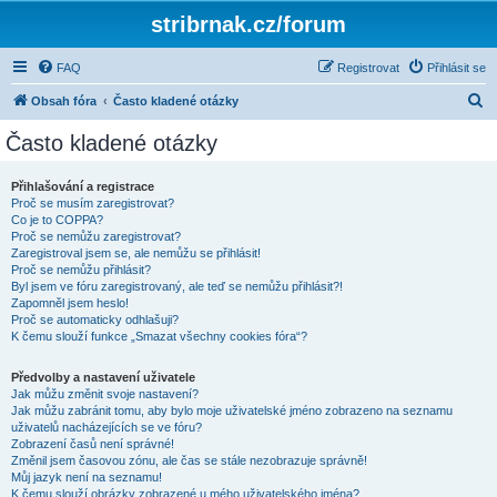
stribrnak.cz/forum
FAQ
Registrovat
Přihlásit se
H
Obsah fóra
Často kladené otázky
l
Často kladené otázky
e
d
Přihlašování a registrace
Proč se musím zaregistrovat?
a
Co je to COPPA?
t
Proč se nemůžu zaregistrovat?
Zaregistroval jsem se, ale nemůžu se přihlásit!
Proč se nemůžu přihlásit?
Byl jsem ve fóru zaregistrovaný, ale teď se nemůžu přihlásit?!
Zapomněl jsem heslo!
Proč se automaticky odhlašuji?
K čemu slouží funkce „Smazat všechny cookies fóra“?
Předvolby a nastavení uživatele
Jak můžu změnit svoje nastavení?
Jak můžu zabránit tomu, aby bylo moje uživatelské jméno zobrazeno na seznamu
uživatelů nacházejících se ve fóru?
Zobrazení časů není správné!
Změnil jsem časovou zónu, ale čas se stále nezobrazuje správně!
Můj jazyk není na seznamu!
K čemu slouží obrázky zobrazené u mého uživatelského jména?