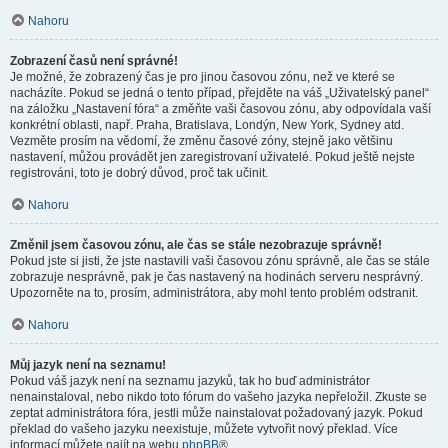
Nahoru
Zobrazení časů není správné!
Je možné, že zobrazený čas je pro jinou časovou zónu, než ve které se
nacházíte. Pokud se jedná o tento případ, přejděte na váš „Uživatelský panel“
na záložku „Nastavení fóra“ a změňte vaši časovou zónu, aby odpovídala vaší
konkrétní oblasti, např. Praha, Bratislava, Londýn, New York, Sydney atd.
Vezměte prosím na vědomí, že změnu časové zóny, stejně jako většinu
nastavení, můžou provádět jen zaregistrovaní uživatelé. Pokud ještě nejste
registrováni, toto je dobrý důvod, proč tak učinit.
Nahoru
Změnil jsem časovou zónu, ale čas se stále nezobrazuje správně!
Pokud jste si jisti, že jste nastavili vaši časovou zónu správně, ale čas se stále
zobrazuje nesprávně, pak je čas nastavený na hodinách serveru nesprávný.
Upozorněte na to, prosím, administrátora, aby mohl tento problém odstranit.
Nahoru
Můj jazyk není na seznamu!
Pokud váš jazyk není na seznamu jazyků, tak ho buď administrátor
nenainstaloval, nebo nikdo toto fórum do vašeho jazyka nepřeložil. Zkuste se
zeptat administrátora fóra, jestli může nainstalovat požadovaný jazyk. Pokud
překlad do vašeho jazyku neexistuje, můžete vytvořit nový překlad. Více
informací můžete najít na webu
phpBB
®.