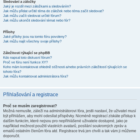
Sledování a záložky
Jaký je rozdíl mezi záložkami a sledováním?
Jak můžu přidat určité téma do záložek nebo téma začít sledovat?
Jak můžu začít sledovat určité fórum?
Jak můžu ukončit sledování témat nebo fór?
Přílohy
Jaké přílohy jsou na tomto fóru povoleny?
Jak můžu najít všechny svoje přílohy?
Záležitosti týkající se phpBB
Kdo napsal toto diskusní fórum?
Proč ve fóru není funkce XY?
Koho mám kontaktovat ohledně stížnosti a/nebo právních záležitostí týkajících se
tohoto fóra?
Jak můžu kontaktovat administrátora fóra?
Přihlašování a registrace
Proč se musím zaregistrovat?
Možná nemusíte, záleží na administrátorovi fóra, jestli nastaví, že uživatel musí
být přihlášen, aby mohl odesílat příspěvky. Nicméně registrací získáte přístup k
dalším funkcím, které nejsou pro nepřihlášené uživatele dostupné, jako je
například možnost použití vlastních avatarů, posílání soukromých zpráv a
emailů ostatním členům fóra atd. Registrace trvá jen chvíli a tak vám ji můžeme
doporučit.