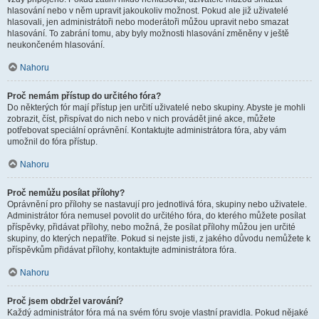
hlasování nebo v něm upravit jakoukoliv možnost. Pokud ale již uživatelé
hlasovali, jen administrátoři nebo moderátoři můžou upravit nebo smazat
hlasování. To zabrání tomu, aby byly možnosti hlasování změněny v ještě
neukončeném hlasování.
Nahoru
Proč nemám přístup do určitého fóra?
Do některých fór mají přístup jen určití uživatelé nebo skupiny. Abyste je mohli
zobrazit, číst, přispívat do nich nebo v nich provádět jiné akce, můžete
potřebovat speciální oprávnění. Kontaktujte administrátora fóra, aby vám
umožnil do fóra přístup.
Nahoru
Proč nemůžu posílat přílohy?
Oprávnění pro přílohy se nastavují pro jednotlivá fóra, skupiny nebo uživatele.
Administrátor fóra nemusel povolit do určitého fóra, do kterého můžete posílat
příspěvky, přidávat přílohy, nebo možná, že posílat přílohy můžou jen určité
skupiny, do kterých nepatříte. Pokud si nejste jisti, z jakého důvodu nemůžete k
příspěvkům přidávat přílohy, kontaktujte administrátora fóra.
Nahoru
Proč jsem obdržel varování?
Každý administrátor fóra má na svém fóru svoje vlastní pravidla. Pokud nějaké