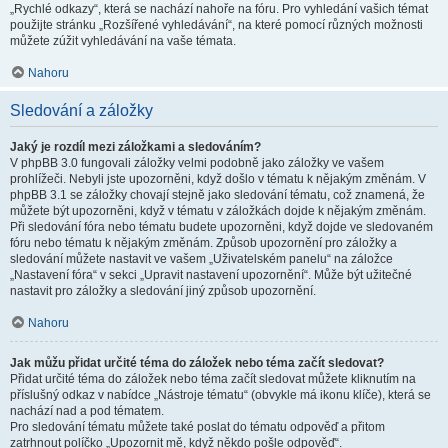
„Rychlé odkazy“, která se nachází nahoře na fóru. Pro vyhledání vašich témat
použijte stránku „Rozšířené vyhledávání“, na které pomocí různých možnosti
můžete zúžit vyhledávání na vaše témata.
Nahoru
Sledování a záložky
Jaký je rozdíl mezi záložkami a sledováním?
V phpBB 3.0 fungovali záložky velmi podobně jako záložky ve vašem
prohlížeči. Nebyli jste upozorněni, když došlo v tématu k nějakým změnám. V
phpBB 3.1 se záložky chovají stejně jako sledování tématu, což znamená, že
můžete být upozorněni, když v tématu v záložkách dojde k nějakým změnám.
Při sledování fóra nebo tématu budete upozorněni, když dojde ve sledovaném
fóru nebo tématu k nějakým změnám. Způsob upozornění pro záložky a
sledování můžete nastavit ve vašem „Uživatelském panelu“ na záložce
„Nastavení fóra“ v sekci „Upravit nastavení upozornění“. Může být užitečné
nastavit pro záložky a sledování jiný způsob upozornění.
Nahoru
Jak můžu přidat určité téma do záložek nebo téma začít sledovat?
Přidat určité téma do záložek nebo téma začít sledovat můžete kliknutím na
příslušný odkaz v nabídce „Nástroje tématu“ (obvykle má ikonu klíče), která se
nachází nad a pod tématem.
Pro sledování tématu můžete také poslat do tématu odpověď a přitom
zatrhnout políčko „Upozornit mě, když někdo pošle odpověď“.