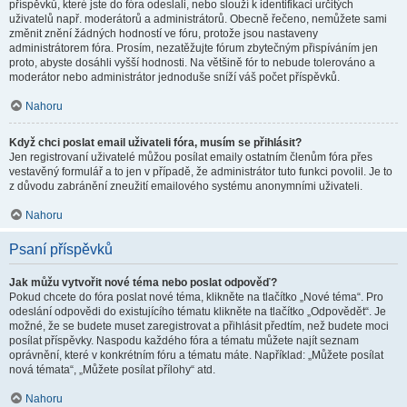
příspěvků, které jste do fóra odeslali, nebo slouží k identifikaci určitých
uživatelů např. moderátorů a administrátorů. Obecně řečeno, nemůžete sami
změnit znění žádných hodností ve fóru, protože jsou nastaveny
administrátorem fóra. Prosím, nezatěžujte fórum zbytečným přispíváním jen
proto, abyste dosáhli vyšší hodnosti. Na většině fór to nebude tolerováno a
moderátor nebo administrátor jednoduše sníží váš počet příspěvků.
Nahoru
Když chci poslat email uživateli fóra, musím se přihlásit?
Jen registrovaní uživatelé můžou posílat emaily ostatním členům fóra přes
vestavěný formulář a to jen v případě, že administrátor tuto funkci povolil. Je to
z důvodu zabránění zneužití emailového systému anonymními uživateli.
Nahoru
Psaní příspěvků
Jak můžu vytvořit nové téma nebo poslat odpověď?
Pokud chcete do fóra poslat nové téma, klikněte na tlačítko „Nové téma“. Pro
odeslání odpovědi do existujícího tématu klikněte na tlačítko „Odpovědět“. Je
možné, že se budete muset zaregistrovat a přihlásit předtím, než budete moci
posílat příspěvky. Naspodu každého fóra a tématu můžete najít seznam
oprávnění, které v konkrétním fóru a tématu máte. Například: „Můžete posílat
nová témata“, „Můžete posílat přílohy“ atd.
Nahoru