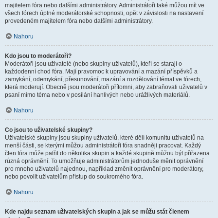
majitelem fóra nebo dalšími administrátory. Administrátoři také můžou mít ve
všech fórech úplné moderátorské schopnosti, opět v závislosti na nastavení
provedeném majitelem fóra nebo dalšími administrátory.
Nahoru
Kdo jsou to moderátoři?
Moderátoři jsou uživatelé (nebo skupiny uživatelů), kteří se starají o
každodenní chod fóra. Mají pravomoc k upravování a mazání příspěvků a
zamykání, odemykání, přesunování, mazání a rozdělování témat ve fórech,
která moderují. Obecně jsou moderátoři přítomni, aby zabraňovali uživatelů v
psaní mimo téma nebo v posílání hanlivých nebo urážlivých materiálů.
Nahoru
Co jsou to uživatelské skupiny?
Uživatelské skupiny jsou skupiny uživatelů, které dělí komunitu uživatelů na
menší části, se kterými můžou administrátoři fóra snadněji pracovat. Každý
člen fóra může patřit do několika skupin a každé skupině můžou být přiřazena
různá oprávnění. To umožňuje administrátorům jednoduše měnit oprávnění
pro mnoho uživatelů najednou, například změnit oprávnění pro moderátory,
nebo povolit uživatelům přístup do soukromého fóra.
Nahoru
Kde najdu seznam uživatelských skupin a jak se můžu stát členem