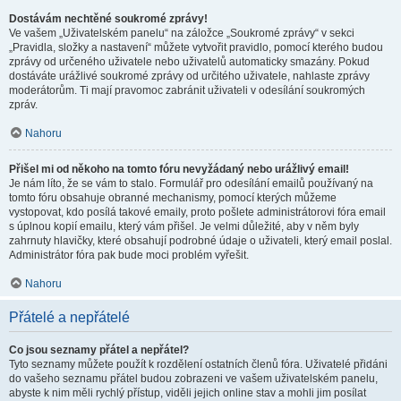
Dostávám nechtěné soukromé zprávy!
Ve vašem „Uživatelském panelu“ na záložce „Soukromé zprávy“ v sekci
„Pravidla, složky a nastavení“ můžete vytvořit pravidlo, pomocí kterého budou
zprávy od určeného uživatele nebo uživatelů automaticky smazány. Pokud
dostáváte urážlivé soukromé zprávy od určitého uživatele, nahlaste zprávy
moderátorům. Ti mají pravomoc zabránit uživateli v odesílání soukromých
zpráv.
Nahoru
Přišel mi od někoho na tomto fóru nevyžádaný nebo urážlivý email!
Je nám líto, že se vám to stalo. Formulář pro odesílání emailů používaný na
tomto fóru obsahuje obranné mechanismy, pomocí kterých můžeme
vystopovat, kdo posílá takové emaily, proto pošlete administrátorovi fóra email
s úplnou kopií emailu, který vám přišel. Je velmi důležité, aby v něm byly
zahrnuty hlavičky, které obsahují podrobné údaje o uživateli, který email poslal.
Administrátor fóra pak bude moci problém vyřešit.
Nahoru
Přátelé a nepřátelé
Co jsou seznamy přátel a nepřátel?
Tyto seznamy můžete použít k rozdělení ostatních členů fóra. Uživatelé přidáni
do vašeho seznamu přátel budou zobrazeni ve vašem uživatelském panelu,
abyste k nim měli rychlý přístup, viděli jejich online stav a mohli jim posílat