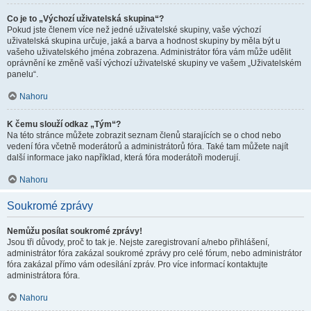
Co je to „Výchozí uživatelská skupina“?
Pokud jste členem více než jedné uživatelské skupiny, vaše výchozí
uživatelská skupina určuje, jaká a barva a hodnost skupiny by měla být u
vašeho uživatelského jména zobrazena. Administrátor fóra vám může udělit
oprávnění ke změně vaší výchozí uživatelské skupiny ve vašem „Uživatelském
panelu“.
Nahoru
K čemu slouží odkaz „Tým“?
Na této stránce můžete zobrazit seznam členů starajících se o chod nebo
vedení fóra včetně moderátorů a administrátorů fóra. Také tam můžete najít
další informace jako například, která fóra moderátoři moderují.
Nahoru
Soukromé zprávy
Nemůžu posílat soukromé zprávy!
Jsou tři důvody, proč to tak je. Nejste zaregistrovaní a/nebo přihlášení,
administrátor fóra zakázal soukromé zprávy pro celé fórum, nebo administrátor
fóra zakázal přímo vám odesílání zpráv. Pro více informací kontaktujte
administrátora fóra.
Nahoru