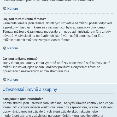
odeslání tématu jako důležitého udělována administrátorem fóra.
Nahoru
Co jsou to zamknutá témata?
Zamknutá témata jsou témata, do kterých uživatelé nemůžou posílat odpovědi
a jakékoliv hlasování, které se v nic nachází, bylo automaticky ukončeno.
Témata můžou být zamknuta moderátorem nebo administrátorem fóra z řady
důvodů. V závislosti na oprávněních, které vám udělil administrátor fóra,
můžete také mít možnost zamykat vlastní témata.
Nahoru
Co jsou to ikony témat?
Ikony témat jsou autory témat vybrané obrázky asociované s příspěvky, které
můžou indikovat jejich obsah. Možnost používat ikony témat závisí na
oprávněních nastavených administrátorem fóra.
Nahoru
Uživatelské úrovně a skupiny
Kdo jsou to administrátoři?
Administrátoři jsou uživatelé fóra, kteří mají nejvyšší úroveň kontroly nad celým
fórem. Tito členové můžou kontrolovat všechny aspekty fóra, včetně nastavení
oprávnění, banování uživatelů, vytváření uživatelských skupin nebo
moderátorů atd. a to v závislosti na oprávněních, která jsou jim udělena