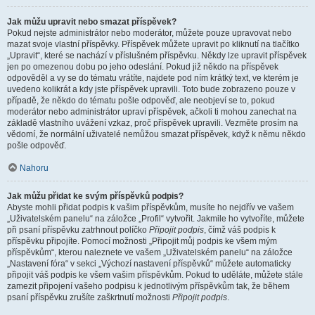
Jak můžu upravit nebo smazat příspěvek?
Pokud nejste administrátor nebo moderátor, můžete pouze upravovat nebo
mazat svoje vlastní příspěvky. Příspěvek můžete upravit po kliknutí na tlačítko
„Upravit“, které se nachází v příslušném příspěvku. Někdy lze upravit příspěvek
jen po omezenou dobu po jeho odeslání. Pokud již někdo na příspěvek
odpověděl a vy se do tématu vrátíte, najdete pod ním krátký text, ve kterém je
uvedeno kolikrát a kdy jste příspěvek upravili. Toto bude zobrazeno pouze v
případě, že někdo do tématu pošle odpověď, ale neobjeví se to, pokud
moderátor nebo administrátor upraví příspěvek, ačkoli ti mohou zanechat na
základě vlastního uvážení vzkaz, proč příspěvek upravili. Vezměte prosím na
vědomí, že normální uživatelé nemůžou smazat příspěvek, když k němu někdo
pošle odpověď.
Nahoru
Jak můžu přidat ke svým příspěvků podpis?
Abyste mohli přidat podpis k vašim příspěvkům, musíte ho nejdřív ve vašem
„Uživatelském panelu“ na záložce „Profil“ vytvořit. Jakmile ho vytvoříte, můžete
při psaní příspěvku zatrhnout políčko
Připojit podpis
, čímž váš podpis k
příspěvku připojíte. Pomocí možnosti „Připojit můj podpis ke všem mým
příspěvkům“, kterou naleznete ve vašem „Uživatelském panelu“ na záložce
„Nastavení fóra“ v sekci „Výchozí nastavení příspěvků“ můžete automaticky
připojit váš podpis ke všem vašim příspěvkům. Pokud to uděláte, můžete stále
zamezit připojení vašeho podpisu k jednotlivým příspěvkům tak, že během
psaní příspěvku zrušíte zaškrtnutí možnosti
Připojit podpis
.