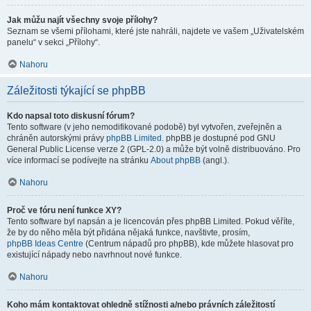
Jak můžu najít všechny svoje přílohy?
Seznam se všemi přílohami, které jste nahráli, najdete ve vašem „Uživatelském
panelu“ v sekci „Přílohy“.
Nahoru
Záležitosti týkající se phpBB
Kdo napsal toto diskusní fórum?
Tento software (v jeho nemodifikované podobě) byl vytvořen, zveřejněn a
chráněn autorskými právy
phpBB Limited
. phpBB je dostupné pod GNU
General Public License verze 2 (GPL-2.0) a může být volně distribuováno. Pro
více informací se podívejte na stránku
About phpBB
(angl.).
Nahoru
Proč ve fóru není funkce XY?
Tento software byl napsán a je licencován přes phpBB Limited. Pokud věříte,
že by do něho měla být přidána nějaká funkce, navštivte, prosím,
phpBB Ideas Centre
(Centrum nápadů pro phpBB), kde můžete hlasovat pro
existující nápady nebo navrhnout nové funkce.
Nahoru
Koho mám kontaktovat ohledně stížnosti a/nebo právních záležitostí