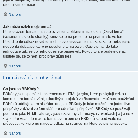
pro další informace.
Nahoru
Jak můžu oživit moje téma?
Při zobrazení tématu můžete oživit téma kliknutím na odkaz „Oživit téma“
(většinou naspodu stránky), čímž se téma přesune na první místo ve fóru.
Pokud tento odkaz nevidíte, mohlo být oživování témat zakázáno, nebo ještě
neuběhla doba, po které je povoleno téma oživit. Oživit téma jde také
jednoduše tak, že do něho odešlete příspěvek. Pokud to ale budete dělat,
ujistěte se, že to není proti pravidlům fóra.
Nahoru
Formátování a druhy témat
Co jsou to BBKódy?
BBKódy jsou speciální implementace HTML jazyka, které poskytují velkou
kontrolu pro formátování jednotlivých objektů v příspěvcích. Možnost používání
BBKódů uděluje administrátor fóra, ale BBKódy je také možné pro jednotlivé
příspěvky zakázat ve formuláři pro odesílání příspěvků. BBKódy se používají
podobně jako HTML, ale tagy jsou uzavřeny v hranatých závorkách [ a ] a ne v
< a >. Pro více informací o formátování pomocí BBKódů se podívejte na
průvodce, ke kterému najdete odkaz na stránce, na které se píší příspěvky.
Nahoru