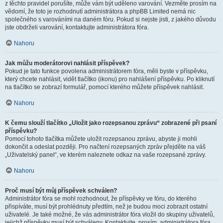
z těchto pravidel porušíte, může vám být uděleno varování. Vezměte prosím na
vědomí, že toto je rozhodnutí administrátora a phpBB Limited nemá nic
společného s varováními na daném fóru. Pokud si nejste jisti, z jakého důvodu
jste obdrželi varování, kontaktujte administrátora fóra.
Nahoru
Jak můžu moderátorovi nahlásit příspěvek?
Pokud je tato funkce povolena administrátorem fóra, měli byste v příspěvku,
který chcete nahlásit, vidět tlačítko (ikonu) pro nahlášení příspěvku. Po kliknutí
na tlačítko se zobrazí formulář, pomocí kterého můžete příspěvek nahlásit.
Nahoru
K čemu slouží tlačítko „Uložit jako rozepsanou zprávu“ zobrazené při psaní
příspěvku?
Pomocí tohoto tlačítka můžete uložit rozepsanou zprávu, abyste ji mohli
dokončit a odeslat později. Pro načtení rozepsaných zpráv přejděte na váš
„Uživatelský panel“, ve kterém naleznete odkaz na vaše rozepsané zprávy.
Nahoru
Proč musí být můj příspěvek schválen?
Administrátor fóra se mohl rozhodnout, že příspěvky ve fóru, do kterého
přispíváte, musí být prohlédnuty předtím, než je budou moci zobrazit ostatní
uživatelé. Je také možné, že vás administrátor fóra vložil do skupiny uživatelů,
jejichž příspěvky musí být schváleny. Kontaktujte, prosím, administrátora fóra