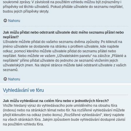
soukromé zprávy. V závislosti na použitém vzhledu můžou být zvýrazněny i
příspěvky od těchto uživatelů. Pokud přidáte uživatele do seznamu nepřátel,
budou jejich příspěvky skryty.
Nahoru
Jak můžu přidat nebo odstranit uživatele do/z mého seznamu přátel nebo
nepřátel?
Uživatele můžete přidat do vašeho seznamu dvěma způsoby. Po kliknutí na
jméno uživatele se dostanete na stránku s profilem uživatele, kde najdete
odkaz, pomocí kterého můžete uživatele přidat do seznamu přátel nebo
nepřátel. Nebo můžete ve vašem „Uživatelském panelu“ na záložce „Přátelé a
nepřátelé“ přímo přidat uživatele do jednoho ze seznamů vložením jejich
uživatelských jmen. Na stejné stránce můžete také odstranit uživatele z vašich
seznamů.
Nahoru
Vyhledávání ve fóru
Jak můžu vyhledávat na celém fóru nebo v jednotlivých fórech?
Vložte hledaný výraz do vyhledávacího pole umístěného na obsahu fóra
(indexu) nebo na stránkách témat nebo fór. Na rozšířené vyhledávání můžete
přejít kliknutím na odkaz (nebo ikonu) „Rozšířené vyhledávání“, který najdete
na všech stránkách fóra. Jakým způsobem bude vyhledávání dostupné závisí
na použitém vzhledu fóra.