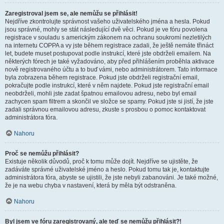
Zaregistroval jsem se, ale nemůžu se přihlásit!
Nejdříve zkontrolujte správnost vašeho uživatelského jména a hesla. Pokud
jsou správné, mohly se stát následující dvě věci. Pokud je ve fóru povolena
registrace v souladu s americkým zákonem na ochranu soukromí nezletilých
na internetu COPPA a vy jste během registrace zadali, že ještě nemáte třináct
let, budete muset postupovat podle instrukcí, které jste obdrželi emailem. Na
některých fórech je také vyžadováno, aby před přihlášením proběhla aktivace
nově registrovaného účtu a to buď vámi, nebo administrátorem. Tato informace
byla zobrazena během registrace. Pokud jste obdrželi registrační email,
pokračujte podle instrukcí, které v něm najdete. Pokud jste registrační email
neobdrželi, mohli jste zadat špatnou emailovou adresu, nebo byl email
zachycen spam filtrem a skončil ve složce se spamy. Pokud jste si jistí, že jste
zadali správnou emailovou adresu, zkuste s prosbou o pomoc kontaktovat
administrátora fóra.
Nahoru
Proč se nemůžu přihlásit?
Existuje několik důvodů, proč k tomu může dojít. Nejdříve se ujistěte, že
zadáváte správné uživatelské jméno a heslo. Pokud tomu tak je, kontaktujte
administrátora fóra, abyste se ujistili, že jste nebyli zabanováni. Je také možné,
že je na webu chyba v nastavení, která by měla být odstraněna.
Nahoru
Byl jsem ve fóru zaregistrovaný, ale teď se nemůžu přihlásit?!