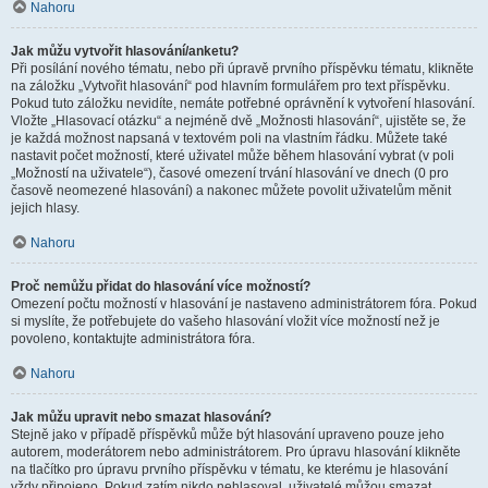
Nahoru
Jak můžu vytvořit hlasování/anketu?
Při posílání nového tématu, nebo při úpravě prvního příspěvku tématu, klikněte
na záložku „Vytvořit hlasování“ pod hlavním formulářem pro text příspěvku.
Pokud tuto záložku nevidíte, nemáte potřebné oprávnění k vytvoření hlasování.
Vložte „Hlasovací otázku“ a nejméně dvě „Možnosti hlasování“, ujistěte se, že
je každá možnost napsaná v textovém poli na vlastním řádku. Můžete také
nastavit počet možností, které uživatel může během hlasování vybrat (v poli
„Možností na uživatele“), časové omezení trvání hlasování ve dnech (0 pro
časově neomezené hlasování) a nakonec můžete povolit uživatelům měnit
jejich hlasy.
Nahoru
Proč nemůžu přidat do hlasování více možností?
Omezení počtu možností v hlasování je nastaveno administrátorem fóra. Pokud
si myslíte, že potřebujete do vašeho hlasování vložit více možností než je
povoleno, kontaktujte administrátora fóra.
Nahoru
Jak můžu upravit nebo smazat hlasování?
Stejně jako v případě příspěvků může být hlasování upraveno pouze jeho
autorem, moderátorem nebo administrátorem. Pro úpravu hlasování klikněte
na tlačítko pro úpravu prvního příspěvku v tématu, ke kterému je hlasování
vždy připojeno. Pokud zatím nikdo nehlasoval, uživatelé můžou smazat