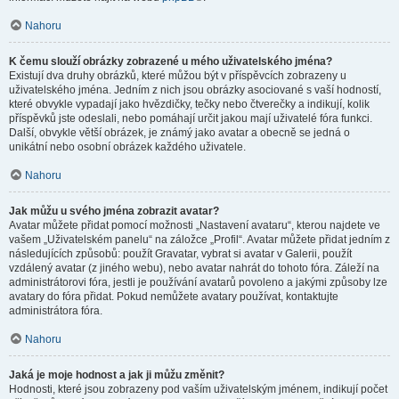
Nahoru
K čemu slouží obrázky zobrazené u mého uživatelského jména?
Existují dva druhy obrázků, které můžou být v příspěvcích zobrazeny u
uživatelského jména. Jedním z nich jsou obrázky asociované s vaší hodností,
které obvykle vypadají jako hvězdičky, tečky nebo čtverečky a indikují, kolik
příspěvků jste odeslali, nebo pomáhají určit jakou mají uživatelé fóra funkci.
Další, obvykle větší obrázek, je známý jako avatar a obecně se jedná o
unikátní nebo osobní obrázek každého uživatele.
Nahoru
Jak můžu u svého jména zobrazit avatar?
Avatar můžete přidat pomocí možnosti „Nastavení avataru“, kterou najdete ve
vašem „Uživatelském panelu“ na záložce „Profil“. Avatar můžete přidat jedním z
následujících způsobů: použít Gravatar, vybrat si avatar v Galerii, použít
vzdálený avatar (z jiného webu), nebo avatar nahrát do tohoto fóra. Záleží na
administrátorovi fóra, jestli je používání avatarů povoleno a jakými způsoby lze
avatary do fóra přidat. Pokud nemůžete avatary používat, kontaktujte
administrátora fóra.
Nahoru
Jaká je moje hodnost a jak ji můžu změnit?
Hodnosti, které jsou zobrazeny pod vaším uživatelským jménem, indikují počet