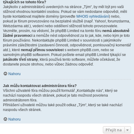
týkajících se tohoto fóra?
Jakýkoliv z administrátorů uvedených na stránce „Tým“, by měl být pro vaši
stížnost vhodnou kontaktní osobou. Pokud se vám nedostane odpovědi, měli
byste kontaktovat majitele domény (proveďte
WHOIS vyhledávání
) nebo,
pokud je fórum provozováno na bezplatné službě (např. Yahoo!, forumzdarma,
Webzdarma atd.), vedení nebo oddělení stížností tohoto provozovatele.
Vezměte, prosím, na vědomí, že phpBB Limited na tomto fóru
nemá absolutně
žádné pravomoci
a nemůže nést odpovědnost za to jak, kde, nebo kým je toto
fórum používáno. Nekontaktujte phpBB Limited v souvislosti s jakýmikoliv
právními záležitostmi (zastavení činnosti, odpovědnost, pomlouvačný komentář
atd.), které
nemají přímou souvislost
s webem phpBB.com, nebo se
samotným phpBB softwarem. Pokud pošlete email phpBB Limited týkající se
jakákoliv třetí strany
, která používá tento software, můžete očekávat, že
dostanete pouze strohou, nebo vůbec žádnou odpověď.
Nahoru
Jak můžu kontaktovat administrátora fóra?
Všichni uživatelé fóra můžou použít formulář „Kontaktujte nás“, který se
nachází naspodu všech stránek, pokud je tato možnost povolena
administrátorem fóra.
Přihlášení uživatelé můžou také použít odkaz „Tým“, který se také nachází
naspodu všech stránek.
Nahoru
Přejít na