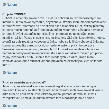
Nahoru
Co je to COPPA?
COPPA je americký zákon z roku 1998 na ochranu soukromí nezletilých na
internetu. Tento zákon vyžaduje, aby webové stránky, které mohou potenciálně
shromažďovat informace od nezletilých osob mladších 13 let, získaly písemný
souhlas rodičů nebo nějaké jiné potvrzení od zákonného zástupce povolující
shromažďování osobních identifikačních informací od nezletilých osob
mladších 13 let. Pokud si nejste jisti, jestli se toto týká vás, jako někoho, kdo se
zkouší zaregistrovat na webovou stránku, nebo se to týká webové stránky, na
kterou se zkoušíte zaregistrovat, kontaktujte vašeho právního poradce.
Vezměte prosím na vědomí, že ani phpBB Limited ani majitelé tohoto fóra
nemůžou poskytovat právní poradenství a není kontaktním místem pro právní
zájmy jakéhokoliv druhu, kromě těch uvedených v otázce „Koho mám
kontaktovat ohledně stížnosti a/nebo právních záležitostí týkajících se tohoto
fóra?“.
Nahoru
Proč se nemůžu zaregistrovat?
Je možné, že administrátor fóra zakázal registrace, aby zabránil novým
návštěvníkům, aby se stali členy fóra. Administrátor mohl také zakázat vaši IP
adresu nebo používání uživatelského jména, pomocí kterého se snažíš
zaregistrovat. Kontaktujte administrátora fóra a požádejte ho o pomoc.
Nahoru