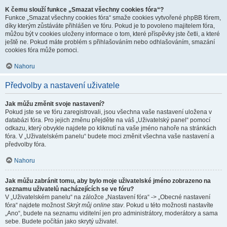
K čemu slouží funkce „Smazat všechny cookies fóra“?
Funkce „Smazat všechny cookies fóra“ smaže cookies vytvořené phpBB fórem,
díky kterým zůstáváte přihlášen ve fóru. Pokud je to povoleno majitelem fóra,
můžou být v cookies uloženy informace o tom, které příspěvky jste četli, a které
ještě ne. Pokud máte problém s přihlašováním nebo odhlašováním, smazání
cookies fóra může pomoci.
Nahoru
Předvolby a nastavení uživatele
Jak můžu změnit svoje nastavení?
Pokud jste se ve fóru zaregistrovali, jsou všechna vaše nastavení uložena v
databázi fóra. Pro jejich změnu přejděte na váš „Uživatelský panel“ pomocí
odkazu, který obvykle najdete po kliknutí na vaše jméno nahoře na stránkách
fóra. V „Uživatelském panelu“ budete moci změnit všechna vaše nastavení a
předvolby fóra.
Nahoru
Jak můžu zabránit tomu, aby bylo moje uživatelské jméno zobrazeno na
seznamu uživatelů nacházejících se ve fóru?
V „Uživatelském panelu“ na záložce „Nastavení fóra“ -> „Obecné nastavení
fóra“ najdete možnost
Skrýt můj online stav
. Pokud u této možnosti nastavíte
„Ano“, budete na seznamu viditelní jen pro administrátory, moderátory a sama
sebe. Budete počítán jako skrytý uživatel.