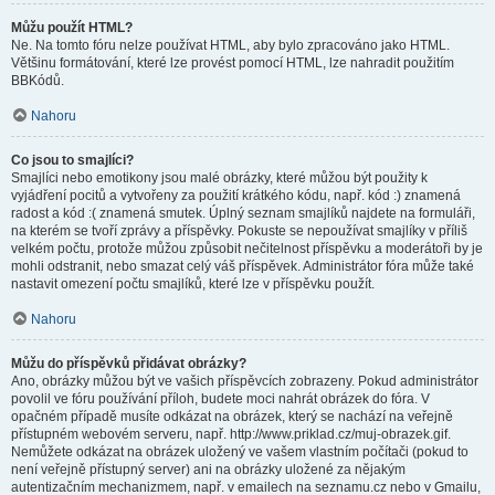
Můžu použít HTML?
Ne. Na tomto fóru nelze používat HTML, aby bylo zpracováno jako HTML.
Většinu formátování, které lze provést pomocí HTML, lze nahradit použitím
BBKódů.
Nahoru
Co jsou to smajlíci?
Smajlíci nebo emotikony jsou malé obrázky, které můžou být použity k
vyjádření pocitů a vytvořeny za použití krátkého kódu, např. kód :) znamená
radost a kód :( znamená smutek. Úplný seznam smajlíků najdete na formuláři,
na kterém se tvoří zprávy a příspěvky. Pokuste se nepoužívat smajlíky v příliš
velkém počtu, protože můžou způsobit nečitelnost příspěvku a moderátoři by je
mohli odstranit, nebo smazat celý váš příspěvek. Administrátor fóra může také
nastavit omezení počtu smajlíků, které lze v příspěvku použít.
Nahoru
Můžu do příspěvků přidávat obrázky?
Ano, obrázky můžou být ve vašich příspěvcích zobrazeny. Pokud administrátor
povolil ve fóru používání příloh, budete moci nahrát obrázek do fóra. V
opačném případě musíte odkázat na obrázek, který se nachází na veřejně
přístupném webovém serveru, např. http://www.priklad.cz/muj-obrazek.gif.
Nemůžete odkázat na obrázek uložený ve vašem vlastním počítači (pokud to
není veřejně přístupný server) ani na obrázky uložené za nějakým
autentizačním mechanizmem, např. v emailech na seznamu.cz nebo v Gmailu,