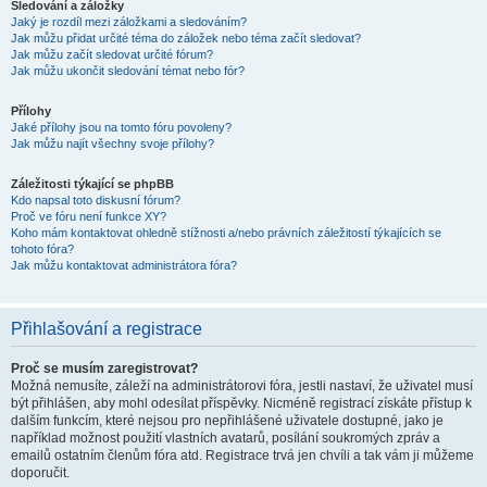
Sledování a záložky
Jaký je rozdíl mezi záložkami a sledováním?
Jak můžu přidat určité téma do záložek nebo téma začít sledovat?
Jak můžu začít sledovat určité fórum?
Jak můžu ukončit sledování témat nebo fór?
Přílohy
Jaké přílohy jsou na tomto fóru povoleny?
Jak můžu najít všechny svoje přílohy?
Záležitosti týkající se phpBB
Kdo napsal toto diskusní fórum?
Proč ve fóru není funkce XY?
Koho mám kontaktovat ohledně stížnosti a/nebo právních záležitostí týkajících se
tohoto fóra?
Jak můžu kontaktovat administrátora fóra?
Přihlašování a registrace
Proč se musím zaregistrovat?
Možná nemusíte, záleží na administrátorovi fóra, jestli nastaví, že uživatel musí
být přihlášen, aby mohl odesílat příspěvky. Nicméně registrací získáte přístup k
dalším funkcím, které nejsou pro nepřihlášené uživatele dostupné, jako je
například možnost použití vlastních avatarů, posílání soukromých zpráv a
emailů ostatním členům fóra atd. Registrace trvá jen chvíli a tak vám ji můžeme
doporučit.