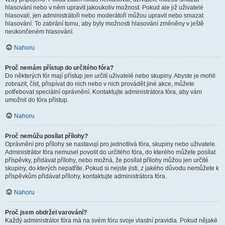
hlasování nebo v něm upravit jakoukoliv možnost. Pokud ale již uživatelé
hlasovali, jen administrátoři nebo moderátoři můžou upravit nebo smazat
hlasování. To zabrání tomu, aby byly možnosti hlasování změněny v ještě
neukončeném hlasování.
Nahoru
Proč nemám přístup do určitého fóra?
Do některých fór mají přístup jen určití uživatelé nebo skupiny. Abyste je mohli
zobrazit, číst, přispívat do nich nebo v nich provádět jiné akce, můžete
potřebovat speciální oprávnění. Kontaktujte administrátora fóra, aby vám
umožnil do fóra přístup.
Nahoru
Proč nemůžu posílat přílohy?
Oprávnění pro přílohy se nastavují pro jednotlivá fóra, skupiny nebo uživatele.
Administrátor fóra nemusel povolit do určitého fóra, do kterého můžete posílat
příspěvky, přidávat přílohy, nebo možná, že posílat přílohy můžou jen určité
skupiny, do kterých nepatříte. Pokud si nejste jisti, z jakého důvodu nemůžete k
příspěvkům přidávat přílohy, kontaktujte administrátora fóra.
Nahoru
Proč jsem obdržel varování?
Každý administrátor fóra má na svém fóru svoje vlastní pravidla. Pokud nějaké