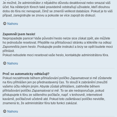
Je možné, že administrátor z nějakého důvodu deaktivoval nebo smazal váš
účet. Na některých fórech také pravidelně odstraňují uživatele, kteří dlouhou
dobu do fóra nic nenapsali, čímž se zmenší velikost databáze. Pokud je to váš
případ, zaregistrujte se znovu a pokuste se více zapojit do diskuzí.
Nahoru
Zapomněl jsem heslo!
Nepropadejte panice! Vaše původní heslo nelze sice získat zpět, ale můžete
ho jednoduše resetovat. Přejděte na přihlašovací stránku a klikněte na odkaz
Zapomněl/a jsem heslo
. Postupujte podle instrukcí a brzy se opět budete moci
přihlásit.
Pokud nebudete moci resetovat vaše heslo, kontaktujte administrátora fóra.
Nahoru
Proč se automaticky odhlašuji?
Pokud nezatrhnete během přihlašování políčko
Zapamatovat si mě
zůstanete
na fóru přihlášen jen po přednastavený čas. To slouží k zabránění zneužití
vašeho účtu někým jiným. Abyste zůstali přihlášeni, zatrhněte během
přihlašování políčko
Zapamatovat si mě
. To se ale nedoporučuje, pokud
přistupujete k fóru ze sdíleného počítače, např. v knihovně, internetové
kavárně, počítačové učebně atd. Pokud toto zaškrtávací políčko nevidíte,
znamená to, že administrátor fóra tuto funkci zakázal.
Nahoru