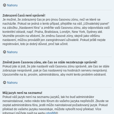
Nahoru
Zobrazení časů není správné!
Je možné, že zobrazený čas je pro jinou časovou zónu, než ve které se
nacházíte. Pokud se jedná o tento případ, přejděte na váš „Uživatelský panel“
na záložku „Nastavení fóra“ a změňte vaši časovou zónu, aby odpovídala vaší
konkrétní oblasti, např. Praha, Bratislava, Londýn, New York, Sydney atd.
Vezměte prosím na vědomí, že změnu časové zóny, stejně jako většinu
nastavení, můžou provádět jen zaregistrovaní uživatelé. Pokud ještě nejste
registrováni, toto je dobrý důvod, proč tak učinit.
Nahoru
Změnil jsem časovou zónu, ale čas se stále nezobrazuje správně!
Pokud jste si jisti, že jste nastavili vaši časovou zónu správně, ale čas se stále
zobrazuje nesprávně, pak je čas nastavený na hodinách serveru nesprávný.
Upozorněte na to, prosím, administrátora, aby mohl tento problém odstranit.
Nahoru
Můj jazyk není na seznamu!
Pokud váš jazyk není na seznamu jazyků, tak ho buď administrátor
nenainstaloval, nebo nikdo toto fórum do vašeho jazyka nepřeložil. Zkuste se
zeptat administrátora fóra, jestli může nainstalovat požadovaný jazyk. Pokud
překlad do vašeho jazyku neexistuje, můžete vytvořit nový překlad. Více
informací můžete najít na webu
phpBB
®.