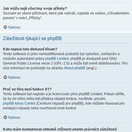
Jak můžu najít všechny svoje přílohy?
Seznam se všemi přílohami, které jste nahráli, najdete ve vašem „Uživatelském
panelu“ v sekci „Přílohy“.
Nahoru
Záležitosti týkající se phpBB
Kdo napsal toto diskusní fórum?
Tento software (v jeho nemodifikované podobě) byl vytvořen, zveřejněn a
chráněn autorskými právy
phpBB Limited
. phpBB je dostupné pod GNU
General Public License verze 2 (GPL-2.0) a může být volně distribuováno. Pro
více informací se podívejte na stránku
About phpBB
(angl.).
Nahoru
Proč ve fóru není funkce XY?
Tento software byl napsán a je licencován přes phpBB Limited. Pokud věříte,
že by do něho měla být přidána nějaká funkce, navštivte, prosím,
phpBB Ideas Centre
(Centrum nápadů pro phpBB), kde můžete hlasovat pro
existující nápady nebo navrhnout nové funkce.
Nahoru
Koho mám kontaktovat ohledně stížnosti a/nebo právních záležitostí