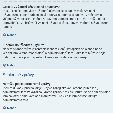
Co je to „Výchozí uživatelská skupina“?
Pokud jste členem více než jedné uživatelské skupiny, vaše výchozí
uživatelská skupina určuje, jaká a barva a hodnost skupiny by měla být u
vašeho uživatelského jména zobrazena. Administrátor fóra vám může udělit
oprávnění ke změně vaší výchozí uživatelské skupiny ve vašem „Uživatelském
panelu“.
Nahoru
K čemu slouží odkaz „Tým“?
Na této stránce můžete zobrazit seznam členů starajících se o chod nebo
vedení fóra včetně moderátorů a administrátorů fóra. Také tam můžete najít
další informace jako například, která fóra moderátoři moderují.
Nahoru
Soukromé zprávy
Nemůžu posílat soukromé zprávy!
Jsou tři důvody, proč to tak je. Nejste zaregistrovaní a/nebo přihlášení,
administrátor fóra zakázal soukromé zprávy pro celé fórum, nebo administrátor
fóra zakázal přímo vám odesílání zpráv. Pro více informací kontaktujte
administrátora fóra.
Nahoru