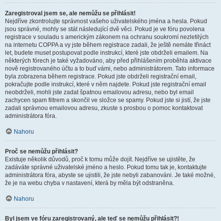
Zaregistroval jsem se, ale nemůžu se přihlásit!
Nejdříve zkontrolujte správnost vašeho uživatelského jména a hesla. Pokud
jsou správné, mohly se stát následující dvě věci. Pokud je ve fóru povolena
registrace v souladu s americkým zákonem na ochranu soukromí nezletilých
na internetu COPPA a vy jste během registrace zadali, že ještě nemáte třináct
let, budete muset postupovat podle instrukcí, které jste obdrželi emailem. Na
některých fórech je také vyžadováno, aby před přihlášením proběhla aktivace
nově registrovaného účtu a to buď vámi, nebo administrátorem. Tato informace
byla zobrazena během registrace. Pokud jste obdrželi registrační email,
pokračujte podle instrukcí, které v něm najdete. Pokud jste registrační email
neobdrželi, mohli jste zadat špatnou emailovou adresu, nebo byl email
zachycen spam filtrem a skončil ve složce se spamy. Pokud jste si jistí, že jste
zadali správnou emailovou adresu, zkuste s prosbou o pomoc kontaktovat
administrátora fóra.
Nahoru
Proč se nemůžu přihlásit?
Existuje několik důvodů, proč k tomu může dojít. Nejdříve se ujistěte, že
zadáváte správné uživatelské jméno a heslo. Pokud tomu tak je, kontaktujte
administrátora fóra, abyste se ujistili, že jste nebyli zabanováni. Je také možné,
že je na webu chyba v nastavení, která by měla být odstraněna.
Nahoru
Byl jsem ve fóru zaregistrovaný, ale teď se nemůžu přihlásit?!