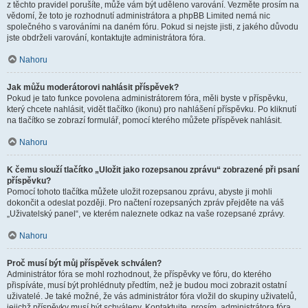
z těchto pravidel porušíte, může vám být uděleno varování. Vezměte prosím na
vědomí, že toto je rozhodnutí administrátora a phpBB Limited nemá nic
společného s varováními na daném fóru. Pokud si nejste jisti, z jakého důvodu
jste obdrželi varování, kontaktujte administrátora fóra.
Nahoru
Jak můžu moderátorovi nahlásit příspěvek?
Pokud je tato funkce povolena administrátorem fóra, měli byste v příspěvku,
který chcete nahlásit, vidět tlačítko (ikonu) pro nahlášení příspěvku. Po kliknutí
na tlačítko se zobrazí formulář, pomocí kterého můžete příspěvek nahlásit.
Nahoru
K čemu slouží tlačítko „Uložit jako rozepsanou zprávu“ zobrazené při psaní
příspěvku?
Pomocí tohoto tlačítka můžete uložit rozepsanou zprávu, abyste ji mohli
dokončit a odeslat později. Pro načtení rozepsaných zpráv přejděte na váš
„Uživatelský panel“, ve kterém naleznete odkaz na vaše rozepsané zprávy.
Nahoru
Proč musí být můj příspěvek schválen?
Administrátor fóra se mohl rozhodnout, že příspěvky ve fóru, do kterého
přispíváte, musí být prohlédnuty předtím, než je budou moci zobrazit ostatní
uživatelé. Je také možné, že vás administrátor fóra vložil do skupiny uživatelů,
jejichž příspěvky musí být schváleny. Kontaktujte, prosím, administrátora fóra