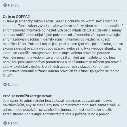
Nahoru
Co je to COPPA?
COPPA je americký zákon z roku 1998 na ochranu soukromí nezletilých na
internetu. Tento zákon vyžaduje, aby webové stránky, které mohou potenciálně
shromažďovat informace od nezletilých osob mladších 13 let, získaly písemný
souhlas rodičů nebo nějaké jiné potvrzení od zákonného zástupce povolující
shromažďování osobních identifikačních informací od nezletilých osob
mladších 13 let. Pokud si nejste jisti, jestli se toto týká vás, jako někoho, kdo se
zkouší zaregistrovat na webovou stránku, nebo se to týká webové stránky, na
kterou se zkoušíte zaregistrovat, kontaktujte vašeho právního poradce.
Vezměte prosím na vědomí, že ani phpBB Limited ani majitelé tohoto fóra
nemůžou poskytovat právní poradenství a není kontaktním místem pro právní
zájmy jakéhokoliv druhu, kromě těch uvedených v otázce „Koho mám
kontaktovat ohledně stížnosti a/nebo právních záležitostí týkajících se tohoto
fóra?“.
Nahoru
Proč se nemůžu zaregistrovat?
Je možné, že administrátor fóra zakázal registrace, aby zabránil novým
návštěvníkům, aby se stali členy fóra. Administrátor mohl také zakázat vaši IP
adresu nebo používání uživatelského jména, pomocí kterého se snažíš
zaregistrovat. Kontaktujte administrátora fóra a požádejte ho o pomoc.
Nahoru