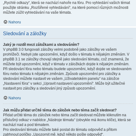
„Rychlé odkazy“, která se nachází nahoře na fóru. Pro vyhledání vašich témat
použijte stránku „Rozšířené vyhledávání“, na které pomocí různých možnosti
můžete zúžit vyhledávání na vaše témata.
Nahoru
Sledování a záložky
Jaký je rozdíl mezi záložkami a sledováním?
V phpBB 3.0 fungovali záložky velmi podobně jako záložky ve vašem
prohlížeči. Nebyli jste upozorněni, když došlo v tématu k nějakým změnám. V
phpBB 3.1 se záložky chovají stejně jako sledování tématu, což znamená, že
můžete být upozorněni, když v tématu v záložkách dojde k nějakým změnám.
Při sledování fóra nebo tématu budete upozorněni, když dojde ve sledovaném
fóru nebo tématu k nějakým změnám. Způsob upozornění pro záložky a
sledování můžete nastavit ve vašem „Uživatelském panelu“ na záložce
„Nastavení fóra“ v sekci „Upravit nastavení upozornění“. Může být užitečné
nastavit pro záložky a sledování jiný způsob upozornění.
Nahoru
Jak můžu přidat určité téma do záložek nebo téma začít sledovat?
Přidat určité téma do záložek nebo téma začít sledovat můžete kliknutím na
příslušný odkaz v nabídce „Nástroje tématu“ (obvykle má ikonu klíče), která se
nachází nad a pod tématem.
Pro sledování tématu můžete také poslat do tématu odpověď a přitom
zatrhnout políčko „Upozornit mě, když někdo pošle odpověď“.