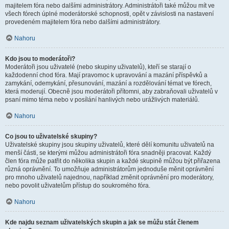
majitelem fóra nebo dalšími administrátory. Administrátoři také můžou mít ve
všech fórech úplné moderátorské schopnosti, opět v závislosti na nastavení
provedeném majitelem fóra nebo dalšími administrátory.
Nahoru
Kdo jsou to moderátoři?
Moderátoři jsou uživatelé (nebo skupiny uživatelů), kteří se starají o
každodenní chod fóra. Mají pravomoc k upravování a mazání příspěvků a
zamykání, odemykání, přesunování, mazání a rozdělování témat ve fórech,
která moderují. Obecně jsou moderátoři přítomni, aby zabraňovali uživatelů v
psaní mimo téma nebo v posílání hanlivých nebo urážlivých materiálů.
Nahoru
Co jsou to uživatelské skupiny?
Uživatelské skupiny jsou skupiny uživatelů, které dělí komunitu uživatelů na
menší části, se kterými můžou administrátoři fóra snadněji pracovat. Každý
člen fóra může patřit do několika skupin a každé skupině můžou být přiřazena
různá oprávnění. To umožňuje administrátorům jednoduše měnit oprávnění
pro mnoho uživatelů najednou, například změnit oprávnění pro moderátory,
nebo povolit uživatelům přístup do soukromého fóra.
Nahoru
Kde najdu seznam uživatelských skupin a jak se můžu stát členem