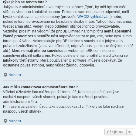
týkajících se tohoto fóra?
Jakýkoliv z administrátorů uvedených na stránce „Tým“, by měl být pro vaši
stížnost vhodnou kontaktní osobou. Pokud se vám nedostane odpovědi, měli
byste kontaktovat majitele domény (proveďte
WHOIS vyhledávání
) nebo,
pokud je fórum provozováno na bezplatné službě (např. Yahoo!, forumzdarma,
Webzdarma atd.), vedení nebo oddělení stížností tohoto provozovatele.
Vezměte, prosím, na vědomí, že phpBB Limited na tomto fóru
nemá absolutně
žádné pravomoci
a nemůže nést odpovědnost za to jak, kde, nebo kým je toto
fórum používáno. Nekontaktujte phpBB Limited v souvislosti s jakýmikoliv
právními záležitostmi (zastavení činnosti, odpovědnost, pomlouvačný komentář
atd.), které
nemají přímou souvislost
s webem phpBB.com, nebo se
samotným phpBB softwarem. Pokud pošlete email phpBB Limited týkající se
jakákoliv třetí strany
, která používá tento software, můžete očekávat, že
dostanete pouze strohou, nebo vůbec žádnou odpověď.
Nahoru
Jak můžu kontaktovat administrátora fóra?
Všichni uživatelé fóra můžou použít formulář „Kontaktujte nás“, který se
nachází naspodu všech stránek, pokud je tato možnost povolena
administrátorem fóra.
Přihlášení uživatelé můžou také použít odkaz „Tým“, který se také nachází
naspodu všech stránek.
Nahoru
Přejít na