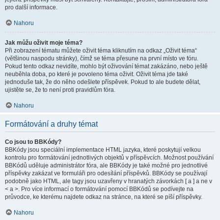
pro další informace.
Nahoru
Jak můžu oživit moje téma?
Při zobrazení tématu můžete oživit téma kliknutím na odkaz „Oživit téma“
(většinou naspodu stránky), čímž se téma přesune na první místo ve fóru.
Pokud tento odkaz nevidíte, mohlo být oživování témat zakázáno, nebo ještě
neuběhla doba, po které je povoleno téma oživit. Oživit téma jde také
jednoduše tak, že do něho odešlete příspěvek. Pokud to ale budete dělat,
ujistěte se, že to není proti pravidlům fóra.
Nahoru
Formátování a druhy témat
Co jsou to BBKódy?
BBKódy jsou speciální implementace HTML jazyka, které poskytují velkou
kontrolu pro formátování jednotlivých objektů v příspěvcích. Možnost používání
BBKódů uděluje administrátor fóra, ale BBKódy je také možné pro jednotlivé
příspěvky zakázat ve formuláři pro odesílání příspěvků. BBKódy se používají
podobně jako HTML, ale tagy jsou uzavřeny v hranatých závorkách [ a ] a ne v
< a >. Pro více informací o formátování pomocí BBKódů se podívejte na
průvodce, ke kterému najdete odkaz na stránce, na které se píší příspěvky.
Nahoru