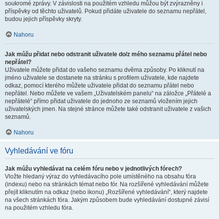
soukromé zprávy. V závislosti na použitém vzhledu můžou být zvýrazněny i
příspěvky od těchto uživatelů. Pokud přidáte uživatele do seznamu nepřátel,
budou jejich příspěvky skryty.
Nahoru
Jak můžu přidat nebo odstranit uživatele do/z mého seznamu přátel nebo
nepřátel?
Uživatele můžete přidat do vašeho seznamu dvěma způsoby. Po kliknutí na
jméno uživatele se dostanete na stránku s profilem uživatele, kde najdete
odkaz, pomocí kterého můžete uživatele přidat do seznamu přátel nebo
nepřátel. Nebo můžete ve vašem „Uživatelském panelu“ na záložce „Přátelé a
nepřátelé“ přímo přidat uživatele do jednoho ze seznamů vložením jejich
uživatelských jmen. Na stejné stránce můžete také odstranit uživatele z vašich
seznamů.
Nahoru
Vyhledávání ve fóru
Jak můžu vyhledávat na celém fóru nebo v jednotlivých fórech?
Vložte hledaný výraz do vyhledávacího pole umístěného na obsahu fóra
(indexu) nebo na stránkách témat nebo fór. Na rozšířené vyhledávání můžete
přejít kliknutím na odkaz (nebo ikonu) „Rozšířené vyhledávání“, který najdete
na všech stránkách fóra. Jakým způsobem bude vyhledávání dostupné závisí
na použitém vzhledu fóra.