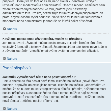
příspěvků, které jste do fóra odeslali, nebo slouží k identifikaci určitých
uživatelů např. moderátorů a administrátorů. Obecně řečeno, nemůžete sami
změnit znění žádných hodností ve fóru, protože jsou nastaveny
administrátorem fóra. Prosím, nezatěžujte fórum zbytečným přispíváním jen
proto, abyste dosáhli vyšší hodnosti. Na většině fór to nebude tolerováno a
moderátor nebo administrátor jednoduše sníží váš počet příspěvků.
Nahoru
Když chci poslat email uživateli fóra, musím se přihlásit?
Jen registrovaní uživatelé můžou posílat emaily ostatním členům fóra přes
vestavěný formulář a to jen v případě, že administrátor tuto funkci povolil. Je to
z důvodu zabránění zneužití emailového systému anonymními uživateli.
Nahoru
Psaní příspěvků
Jak můžu vytvořit nové téma nebo poslat odpověď?
Pokud chcete do fóra poslat nové téma, klikněte na tlačítko „Nové téma“. Pro
odeslání odpovědi do existujícího tématu klikněte na tlačítko „Odpovědět“. Je
možné, že se budete muset zaregistrovat a přihlásit předtím, než budete moci
posílat příspěvky. Naspodu každého fóra a tématu můžete najít seznam
oprávnění, které v konkrétním fóru a tématu máte. Například: „Můžete posílat
nová témata“, „Můžete posílat přílohy“ atd.
Nahoru