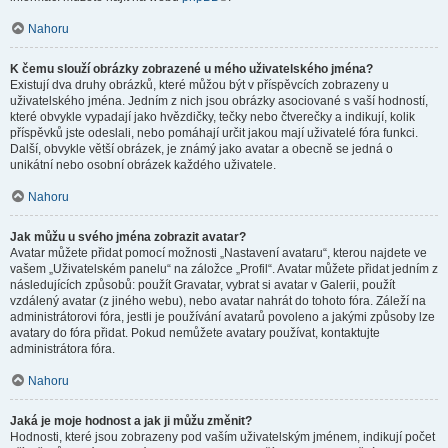
Nahoru
K čemu slouží obrázky zobrazené u mého uživatelského jména?
Existují dva druhy obrázků, které můžou být v příspěvcích zobrazeny u
uživatelského jména. Jedním z nich jsou obrázky asociované s vaší hodností,
které obvykle vypadají jako hvězdičky, tečky nebo čtverečky a indikují, kolik
příspěvků jste odeslali, nebo pomáhají určit jakou mají uživatelé fóra funkci.
Další, obvykle větší obrázek, je známý jako avatar a obecně se jedná o
unikátní nebo osobní obrázek každého uživatele.
Nahoru
Jak můžu u svého jména zobrazit avatar?
Avatar můžete přidat pomocí možnosti „Nastavení avataru“, kterou najdete ve
vašem „Uživatelském panelu“ na záložce „Profil“. Avatar můžete přidat jedním z
následujících způsobů: použít Gravatar, vybrat si avatar v Galerii, použít
vzdálený avatar (z jiného webu), nebo avatar nahrát do tohoto fóra. Záleží na
administrátorovi fóra, jestli je používání avatarů povoleno a jakými způsoby lze
avatary do fóra přidat. Pokud nemůžete avatary používat, kontaktujte
administrátora fóra.
Nahoru
Jaká je moje hodnost a jak ji můžu změnit?
Hodnosti, které jsou zobrazeny pod vaším uživatelským jménem, indikují počet