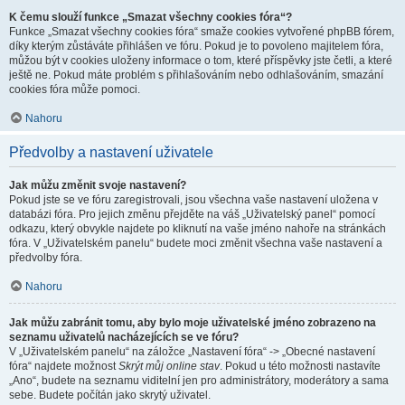
K čemu slouží funkce „Smazat všechny cookies fóra“?
Funkce „Smazat všechny cookies fóra“ smaže cookies vytvořené phpBB fórem,
díky kterým zůstáváte přihlášen ve fóru. Pokud je to povoleno majitelem fóra,
můžou být v cookies uloženy informace o tom, které příspěvky jste četli, a které
ještě ne. Pokud máte problém s přihlašováním nebo odhlašováním, smazání
cookies fóra může pomoci.
Nahoru
Předvolby a nastavení uživatele
Jak můžu změnit svoje nastavení?
Pokud jste se ve fóru zaregistrovali, jsou všechna vaše nastavení uložena v
databázi fóra. Pro jejich změnu přejděte na váš „Uživatelský panel“ pomocí
odkazu, který obvykle najdete po kliknutí na vaše jméno nahoře na stránkách
fóra. V „Uživatelském panelu“ budete moci změnit všechna vaše nastavení a
předvolby fóra.
Nahoru
Jak můžu zabránit tomu, aby bylo moje uživatelské jméno zobrazeno na
seznamu uživatelů nacházejících se ve fóru?
V „Uživatelském panelu“ na záložce „Nastavení fóra“ -> „Obecné nastavení
fóra“ najdete možnost
Skrýt můj online stav
. Pokud u této možnosti nastavíte
„Ano“, budete na seznamu viditelní jen pro administrátory, moderátory a sama
sebe. Budete počítán jako skrytý uživatel.