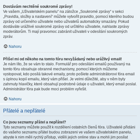
Dostávám nechtěné soukromé zprávy!
Ve vašem „Uživatelském panelu“ na záložce „Soukromé zprávy“ v sekci
„Pravidla, složky a nastavení“ můžete vytvořit pravidlo, pomocí kterého budou
zprávy od určeného uživatele nebo uživatelů automaticky smazány. Pokud
dostáváte urážlivé soukromé zprávy od určitého uživatele, nahlaste zprávy
moderátorům. Ti mají pravomoc zabránit uživateli v odesílání soukromých
zpráv.
Nahoru
Přišel mi od někoho na tomto fóru nevyžádaný nebo urážlivý email!
Je nám líto, že se vám to stalo. Formulář pro odesílání emailů používaný na
tomto fóru obsahuje obranné mechanismy, pomocí kterých můžeme
vystopovat, kdo posílá takové emaily, proto pošlete administrátorovi fóra email
s úplnou kopií emailu, který vám přišel. Je velmi důležité, aby v něm byly
zahrnuty hlavičky, které obsahují podrobné údaje o uživateli, který email poslal.
Administrátor fóra pak bude moci problém vyřešit.
Nahoru
Přátelé a nepřátelé
Co jsou seznamy přátel a nepřátel?
Tyto seznamy můžete použít k rozdělení ostatních členů fóra. Uživatelé přidáni
do vašeho seznamu přátel budou zobrazeni ve vašem uživatelském panelu,
abyste k nim měli rychlý přístup, viděli jejich online stav a mohli jim posílat