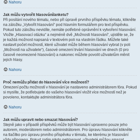
Nahoru
Jak můžu vytvořit hlasování/anketu?
Při posílání nového tématu, nebo při úpravě prvního příspěvku tématu, klikněte
na záložku „Vytvořit hlasování“ pod hlavním formulářem pro text příspěvku.
Pokud tuto záložku nevidíte, nemáte potřebné oprávnění k vytvoření hlasování.
Vložte „Hlasovací otázku“ a nejméně dvě „Možnosti hlasování“, ujistěte se, že
je každá možnost napsaná v textovém poli na vlastním řádku. Můžete také
nastavit počet možností, které uživatel může během hlasování vybrat (v poli
„Možností na uživatele“), časové omezení trvání hlasování ve dnech (0 pro
časově neomezené hlasování) a nakonec můžete povolit uživatelům měnit
jejich hlasy.
Nahoru
Proč nemůžu přidat do hlasování více možností?
Omezení počtu možností v hlasování je nastaveno administrátorem fóra. Pokud
si myslíte, že potřebujete do vašeho hlasování vložit více možností než je
povoleno, kontaktujte administrátora fóra.
Nahoru
Jak můžu upravit nebo smazat hlasování?
Stejně jako v případě příspěvků může být hlasování upraveno pouze jeho
autorem, moderátorem nebo administrátorem. Pro úpravu hlasování klikněte
na tlačítko pro úpravu prvního příspěvku v tématu, ke kterému je hlasování
vždy připojeno. Pokud zatím nikdo nehlasoval, uživatelé můžou smazat