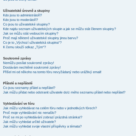
Uživatelské úrovně a skupiny
Kdo jsou to administrátoři?
Kdo jsou to moderátoři?
Co jsou to uživatelské skupiny?
Kde najdu seznam uživatelských skupin a jak se můžu stát členem skupiny?
Jak se můžu stát vedoucím skupiny?
Proč mají některé uživatelské skupiny jinou barvu?
Co je to „Výchozí uživatelská skupina“?
K čemu slouží odkaz „Tým“?
Soukromé zprávy
Nemůžu posílat soukromé zprávy!
Dostávám nechtěné soukromé zprávy!
Přišel mi od někoho na tomto fóru nevyžádaný nebo urážlivý email!
Přátelé a nepřátelé
Co jsou seznamy přátel a nepřátel?
Jak můžu přidat nebo odstranit uživatele do/z mého seznamu přátel nebo nepřátel?
Vyhledávání ve fóru
Jak můžu vyhledávat na celém fóru nebo v jednotlivých fórech?
Proč moje vyhledávání nic nenašlo?
Proč se mi po vyhledávání zobrazí prázdná stránka!?
Jak můžu vyhledat určité uživatele?
Jak můžu vyhledat svoje vlastní příspěvky a témata?