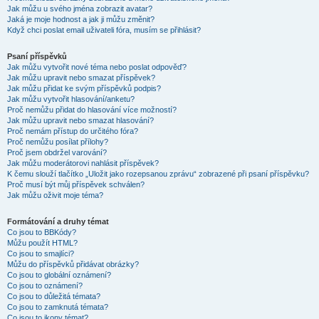
Jak můžu u svého jména zobrazit avatar?
Jaká je moje hodnost a jak ji můžu změnit?
Když chci poslat email uživateli fóra, musím se přihlásit?
Psaní příspěvků
Jak můžu vytvořit nové téma nebo poslat odpověď?
Jak můžu upravit nebo smazat příspěvek?
Jak můžu přidat ke svým příspěvků podpis?
Jak můžu vytvořit hlasování/anketu?
Proč nemůžu přidat do hlasování více možností?
Jak můžu upravit nebo smazat hlasování?
Proč nemám přístup do určitého fóra?
Proč nemůžu posílat přílohy?
Proč jsem obdržel varování?
Jak můžu moderátorovi nahlásit příspěvek?
K čemu slouží tlačítko „Uložit jako rozepsanou zprávu“ zobrazené při psaní příspěvku?
Proč musí být můj příspěvek schválen?
Jak můžu oživit moje téma?
Formátování a druhy témat
Co jsou to BBKódy?
Můžu použít HTML?
Co jsou to smajlíci?
Můžu do příspěvků přidávat obrázky?
Co jsou to globální oznámení?
Co jsou to oznámení?
Co jsou to důležitá témata?
Co jsou to zamknutá témata?
Co jsou to ikony témat?