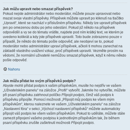
Jak můžu upravit nebo smazat příspěvek?
Pokud nejste administrátor nebo moderátor, můžete pouze upravovat nebo
mazat svoje vlastní příspěvky. Příspěvek můžete upravit po kliknutí na tlačítko
„Upravit“, které se nachází v příslušném příspěvku. Někdy lze upravit příspěvek
jen po omezenou dobu po jeho odeslání. Pokud již někdo na příspěvek
odpověděl a vy se do tématu vrátíte, najdete pod ním krátký text, ve kterém je
uvedeno kolikrát a kdy jste příspěvek upravili. Toto bude zobrazeno pouze v
případě, že někdo do tématu pošle odpověď, ale neobjeví se to, pokud
moderátor nebo administrátor upraví příspěvek, ačkoli ti mohou zanechat na
základě vlastního uvážení vzkaz, proč příspěvek upravili. Vezměte prosím na
vědomí, že normální uživatelé nemůžou smazat příspěvek, když k němu někdo
pošle odpověď.
Nahoru
Jak můžu přidat ke svým příspěvků podpis?
Abyste mohli přidat podpis k vašim příspěvkům, musíte ho nejdřív ve vašem
„Uživatelském panelu“ na záložce „Profil“ vytvořit. Jakmile ho vytvoříte, můžete
při psaní příspěvku zatrhnout políčko
Připojit podpis
, čímž váš podpis k
příspěvku připojíte. Pomocí možnosti „Připojit můj podpis ke všem mým
příspěvkům“, kterou naleznete ve vašem „Uživatelském panelu“ na záložce
„Nastavení fóra“ v sekci „Výchozí nastavení příspěvků“ můžete automaticky
připojit váš podpis ke všem vašim příspěvkům. Pokud to uděláte, můžete stále
zamezit připojení vašeho podpisu k jednotlivým příspěvkům tak, že během
psaní příspěvku zrušíte zaškrtnutí možnosti
Připojit podpis
.