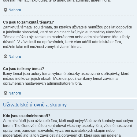
odeslání tématu jako důležitého udělována administrátorem fóra.
Nahoru
Co jsou to zamknutá témata?
Zamknutá témata jsou témata, do kterých uživatelé nemůžou posílat odpovědi
a jakékoliv hlasování, které se v nic nachází, bylo automaticky ukončeno.
Témata můžou být zamknuta moderátorem nebo administrátorem fóra z řady
důvodů. V závislosti na oprávněních, které vám udělil administrátor fóra,
můžete také mít možnost zamykat vlastní témata.
Nahoru
Co jsou to ikony témat?
Ikony témat jsou autory témat vybrané obrázky asociované s příspěvky, které
můžou indikovat jejich obsah. Možnost používat ikony témat závisí na
oprávněních nastavených administrátorem fóra.
Nahoru
Uživatelské úrovně a skupiny
Kdo jsou to administrátoři?
Administrátoři jsou uživatelé fóra, kteří mají nejvyšší úroveň kontroly nad celým
fórem. Tito členové můžou kontrolovat všechny aspekty fóra, včetně nastavení
oprávnění, banování uživatelů, vytváření uživatelských skupin nebo
moderátorů atd. a to v závislosti na oprávněních, která jsou jim udělena