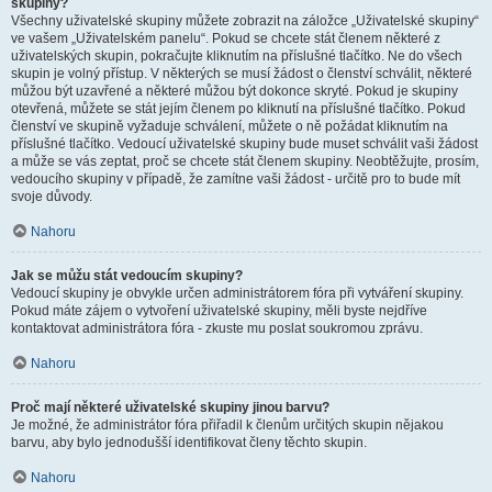
skupiny?
Všechny uživatelské skupiny můžete zobrazit na záložce „Uživatelské skupiny“
ve vašem „Uživatelském panelu“. Pokud se chcete stát členem některé z
uživatelských skupin, pokračujte kliknutím na příslušné tlačítko. Ne do všech
skupin je volný přístup. V některých se musí žádost o členství schválit, některé
můžou být uzavřené a některé můžou být dokonce skryté. Pokud je skupiny
otevřená, můžete se stát jejím členem po kliknutí na příslušné tlačítko. Pokud
členství ve skupině vyžaduje schválení, můžete o ně požádat kliknutím na
příslušné tlačítko. Vedoucí uživatelské skupiny bude muset schválit vaši žádost
a může se vás zeptat, proč se chcete stát členem skupiny. Neobtěžujte, prosím,
vedoucího skupiny v případě, že zamítne vaši žádost - určitě pro to bude mít
svoje důvody.
Nahoru
Jak se můžu stát vedoucím skupiny?
Vedoucí skupiny je obvykle určen administrátorem fóra při vytváření skupiny.
Pokud máte zájem o vytvoření uživatelské skupiny, měli byste nejdříve
kontaktovat administrátora fóra - zkuste mu poslat soukromou zprávu.
Nahoru
Proč mají některé uživatelské skupiny jinou barvu?
Je možné, že administrátor fóra přiřadil k členům určitých skupin nějakou
barvu, aby bylo jednodušší identifikovat členy těchto skupin.
Nahoru