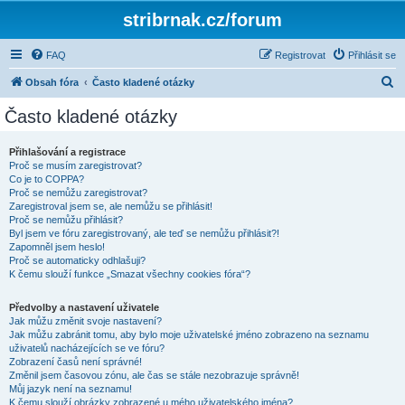
stribrnak.cz/forum
FAQ
Registrovat
Přihlásit se
H
Obsah fóra
Často kladené otázky
l
Často kladené otázky
e
d
Přihlašování a registrace
Proč se musím zaregistrovat?
a
Co je to COPPA?
t
Proč se nemůžu zaregistrovat?
Zaregistroval jsem se, ale nemůžu se přihlásit!
Proč se nemůžu přihlásit?
Byl jsem ve fóru zaregistrovaný, ale teď se nemůžu přihlásit?!
Zapomněl jsem heslo!
Proč se automaticky odhlašuji?
K čemu slouží funkce „Smazat všechny cookies fóra“?
Předvolby a nastavení uživatele
Jak můžu změnit svoje nastavení?
Jak můžu zabránit tomu, aby bylo moje uživatelské jméno zobrazeno na seznamu
uživatelů nacházejících se ve fóru?
Zobrazení časů není správné!
Změnil jsem časovou zónu, ale čas se stále nezobrazuje správně!
Můj jazyk není na seznamu!
K čemu slouží obrázky zobrazené u mého uživatelského jména?