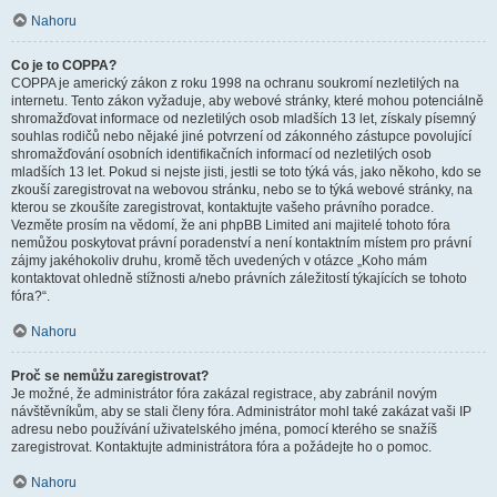
Nahoru
Co je to COPPA?
COPPA je americký zákon z roku 1998 na ochranu soukromí nezletilých na
internetu. Tento zákon vyžaduje, aby webové stránky, které mohou potenciálně
shromažďovat informace od nezletilých osob mladších 13 let, získaly písemný
souhlas rodičů nebo nějaké jiné potvrzení od zákonného zástupce povolující
shromažďování osobních identifikačních informací od nezletilých osob
mladších 13 let. Pokud si nejste jisti, jestli se toto týká vás, jako někoho, kdo se
zkouší zaregistrovat na webovou stránku, nebo se to týká webové stránky, na
kterou se zkoušíte zaregistrovat, kontaktujte vašeho právního poradce.
Vezměte prosím na vědomí, že ani phpBB Limited ani majitelé tohoto fóra
nemůžou poskytovat právní poradenství a není kontaktním místem pro právní
zájmy jakéhokoliv druhu, kromě těch uvedených v otázce „Koho mám
kontaktovat ohledně stížnosti a/nebo právních záležitostí týkajících se tohoto
fóra?“.
Nahoru
Proč se nemůžu zaregistrovat?
Je možné, že administrátor fóra zakázal registrace, aby zabránil novým
návštěvníkům, aby se stali členy fóra. Administrátor mohl také zakázat vaši IP
adresu nebo používání uživatelského jména, pomocí kterého se snažíš
zaregistrovat. Kontaktujte administrátora fóra a požádejte ho o pomoc.
Nahoru