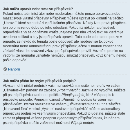
Jak můžu upravit nebo smazat příspěvek?
Pokud nejste administrátor nebo moderátor, můžete pouze upravovat nebo
mazat svoje vlastní příspěvky. Příspěvek můžete upravit po kliknutí na tlačítko
„Upravit“, které se nachází v příslušném příspěvku. Někdy lze upravit příspěvek
jen po omezenou dobu po jeho odeslání. Pokud již někdo na příspěvek
odpověděl a vy se do tématu vrátíte, najdete pod ním krátký text, ve kterém je
uvedeno kolikrát a kdy jste příspěvek upravili. Toto bude zobrazeno pouze v
případě, že někdo do tématu pošle odpověď, ale neobjeví se to, pokud
moderátor nebo administrátor upraví příspěvek, ačkoli ti mohou zanechat na
základě vlastního uvážení vzkaz, proč příspěvek upravili. Vezměte prosím na
vědomí, že normální uživatelé nemůžou smazat příspěvek, když k němu někdo
pošle odpověď.
Nahoru
Jak můžu přidat ke svým příspěvků podpis?
Abyste mohli přidat podpis k vašim příspěvkům, musíte ho nejdřív ve vašem
„Uživatelském panelu“ na záložce „Profil“ vytvořit. Jakmile ho vytvoříte, můžete
při psaní příspěvku zatrhnout políčko
Připojit podpis
, čímž váš podpis k
příspěvku připojíte. Pomocí možnosti „Připojit můj podpis ke všem mým
příspěvkům“, kterou naleznete ve vašem „Uživatelském panelu“ na záložce
„Nastavení fóra“ v sekci „Výchozí nastavení příspěvků“ můžete automaticky
připojit váš podpis ke všem vašim příspěvkům. Pokud to uděláte, můžete stále
zamezit připojení vašeho podpisu k jednotlivým příspěvkům tak, že během
psaní příspěvku zrušíte zaškrtnutí možnosti
Připojit podpis
.