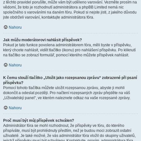
z těchto pravidel porušíte, může vám být uděleno varování. Vezměte prosím na
vědomí, že toto je rozhodnutí administrátora a phpBB Limited nemá nic
společného s varováními na daném fóru. Pokud si nejste jisti, z jakého důvodu
jste obdrželi varování, kontaktujte administrátora fóra.
Nahoru
Jak můžu moderátorovi nahlásit příspěvek?
Pokud je tato funkce povolena administrátorem fóra, měli byste v příspěvku,
který chcete nahlásit, vidět tlačítko (ikonu) pro nahlášení příspěvku. Po kliknutí
na tlačítko se zobrazí formulář, pomocí kterého můžete příspěvek nahlásit.
Nahoru
K čemu slouží tlačítko „Uložit jako rozepsanou zprávu“ zobrazené při psaní
příspěvku?
Pomocí tohoto tlačítka můžete uložit rozepsanou zprávu, abyste ji mohli
dokončit a odeslat později. Pro načtení rozepsaných zpráv přejděte na váš
„Uživatelský panel“, ve kterém naleznete odkaz na vaše rozepsané zprávy.
Nahoru
Proč musí být můj příspěvek schválen?
Administrátor fóra se mohl rozhodnout, že příspěvky ve fóru, do kterého
přispíváte, musí být prohlédnuty předtím, než je budou moci zobrazit ostatní
uživatelé. Je také možné, že vás administrátor fóra vložil do skupiny uživatelů,
jejichž příspěvky musí být schváleny. Kontaktujte, prosím, administrátora fóra