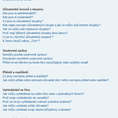
Uživatelské úrovně a skupiny
Kdo jsou to administrátoři?
Kdo jsou to moderátoři?
Co jsou to uživatelské skupiny?
Kde najdu seznam uživatelských skupin a jak se můžu stát členem skupiny?
Jak se můžu stát vedoucím skupiny?
Proč mají některé uživatelské skupiny jinou barvu?
Co je to „Výchozí uživatelská skupina“?
K čemu slouží odkaz „Tým“?
Soukromé zprávy
Nemůžu posílat soukromé zprávy!
Dostávám nechtěné soukromé zprávy!
Přišel mi od někoho na tomto fóru nevyžádaný nebo urážlivý email!
Přátelé a nepřátelé
Co jsou seznamy přátel a nepřátel?
Jak můžu přidat nebo odstranit uživatele do/z mého seznamu přátel nebo nepřátel?
Vyhledávání ve fóru
Jak můžu vyhledávat na celém fóru nebo v jednotlivých fórech?
Proč moje vyhledávání nic nenašlo?
Proč se mi po vyhledávání zobrazí prázdná stránka!?
Jak můžu vyhledat určité uživatele?
Jak můžu vyhledat svoje vlastní příspěvky a témata?