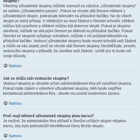
skupiny?
Všechny uživatelské skupiny můžete zobrazit na záložce „Uživatelské skupiny“
ve vašem „Uživatelském panelu“. Pokud se chcete stát členem některé z
uživatelských skupin, pokračujte kliknutím na příslušné tlačítko. Ne do všech
skupin je volný přístup. V některých se musí žádost o členství schválit, některé
můžou být uzavřené a některé můžou být dokonce skryté. Pokud je skupiny
otevřená, můžete se stát jejím členem po kliknutí na příslušné tlačítko. Pokud
členství ve skupině vyžaduje schválení, můžete o ně požádat kliknutím na
příslušné tlačítko. Vedoucí uživatelské skupiny bude muset schválit vaši žádost
a může se vás zeptat, proč se chcete stát členem skupiny. Neobtěžujte, prosím,
vedoucího skupiny v případě, že zamítne vaši žádost - určitě pro to bude mít
svoje důvody.
Nahoru
Jak se můžu stát vedoucím skupiny?
Vedoucí skupiny je obvykle určen administrátorem fóra při vytváření skupiny.
Pokud máte zájem o vytvoření uživatelské skupiny, měli byste nejdříve
kontaktovat administrátora fóra - zkuste mu poslat soukromou zprávu.
Nahoru
Proč mají některé uživatelské skupiny jinou barvu?
Je možné, že administrátor fóra přiřadil k členům určitých skupin nějakou
barvu, aby bylo jednodušší identifikovat členy těchto skupin.
Nahoru