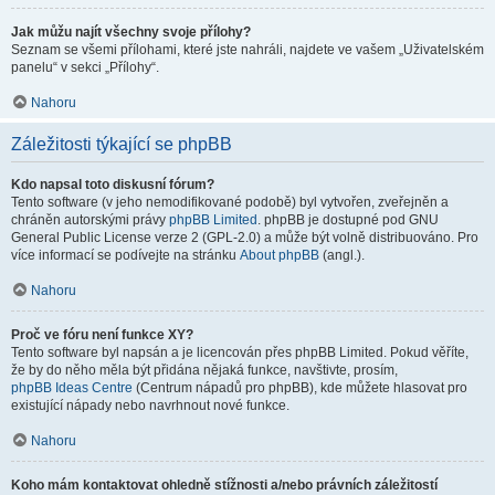
Jak můžu najít všechny svoje přílohy?
Seznam se všemi přílohami, které jste nahráli, najdete ve vašem „Uživatelském
panelu“ v sekci „Přílohy“.
Nahoru
Záležitosti týkající se phpBB
Kdo napsal toto diskusní fórum?
Tento software (v jeho nemodifikované podobě) byl vytvořen, zveřejněn a
chráněn autorskými právy
phpBB Limited
. phpBB je dostupné pod GNU
General Public License verze 2 (GPL-2.0) a může být volně distribuováno. Pro
více informací se podívejte na stránku
About phpBB
(angl.).
Nahoru
Proč ve fóru není funkce XY?
Tento software byl napsán a je licencován přes phpBB Limited. Pokud věříte,
že by do něho měla být přidána nějaká funkce, navštivte, prosím,
phpBB Ideas Centre
(Centrum nápadů pro phpBB), kde můžete hlasovat pro
existující nápady nebo navrhnout nové funkce.
Nahoru
Koho mám kontaktovat ohledně stížnosti a/nebo právních záležitostí