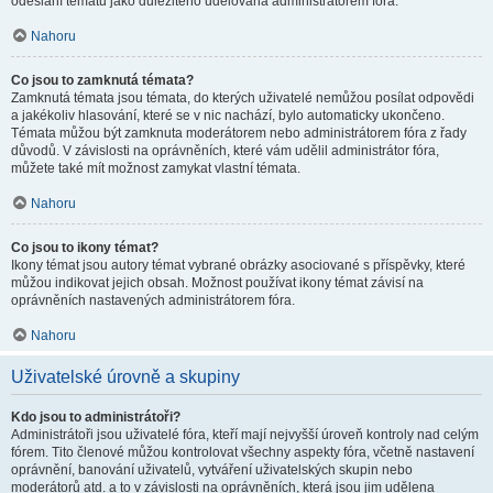
odeslání tématu jako důležitého udělována administrátorem fóra.
Nahoru
Co jsou to zamknutá témata?
Zamknutá témata jsou témata, do kterých uživatelé nemůžou posílat odpovědi
a jakékoliv hlasování, které se v nic nachází, bylo automaticky ukončeno.
Témata můžou být zamknuta moderátorem nebo administrátorem fóra z řady
důvodů. V závislosti na oprávněních, které vám udělil administrátor fóra,
můžete také mít možnost zamykat vlastní témata.
Nahoru
Co jsou to ikony témat?
Ikony témat jsou autory témat vybrané obrázky asociované s příspěvky, které
můžou indikovat jejich obsah. Možnost používat ikony témat závisí na
oprávněních nastavených administrátorem fóra.
Nahoru
Uživatelské úrovně a skupiny
Kdo jsou to administrátoři?
Administrátoři jsou uživatelé fóra, kteří mají nejvyšší úroveň kontroly nad celým
fórem. Tito členové můžou kontrolovat všechny aspekty fóra, včetně nastavení
oprávnění, banování uživatelů, vytváření uživatelských skupin nebo
moderátorů atd. a to v závislosti na oprávněních, která jsou jim udělena