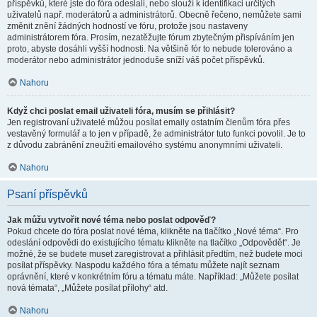
příspěvků, které jste do fóra odeslali, nebo slouží k identifikaci určitých
uživatelů např. moderátorů a administrátorů. Obecně řečeno, nemůžete sami
změnit znění žádných hodností ve fóru, protože jsou nastaveny
administrátorem fóra. Prosím, nezatěžujte fórum zbytečným přispíváním jen
proto, abyste dosáhli vyšší hodnosti. Na většině fór to nebude tolerováno a
moderátor nebo administrátor jednoduše sníží váš počet příspěvků.
Nahoru
Když chci poslat email uživateli fóra, musím se přihlásit?
Jen registrovaní uživatelé můžou posílat emaily ostatním členům fóra přes
vestavěný formulář a to jen v případě, že administrátor tuto funkci povolil. Je to
z důvodu zabránění zneužití emailového systému anonymními uživateli.
Nahoru
Psaní příspěvků
Jak můžu vytvořit nové téma nebo poslat odpověď?
Pokud chcete do fóra poslat nové téma, klikněte na tlačítko „Nové téma“. Pro
odeslání odpovědi do existujícího tématu klikněte na tlačítko „Odpovědět“. Je
možné, že se budete muset zaregistrovat a přihlásit předtím, než budete moci
posílat příspěvky. Naspodu každého fóra a tématu můžete najít seznam
oprávnění, které v konkrétním fóru a tématu máte. Například: „Můžete posílat
nová témata“, „Můžete posílat přílohy“ atd.
Nahoru