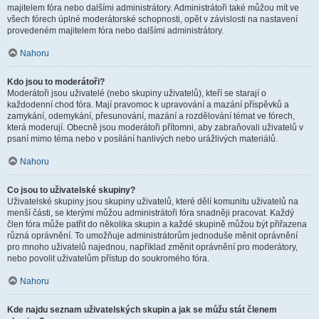
majitelem fóra nebo dalšími administrátory. Administrátoři také můžou mít ve
všech fórech úplné moderátorské schopnosti, opět v závislosti na nastavení
provedeném majitelem fóra nebo dalšími administrátory.
Nahoru
Kdo jsou to moderátoři?
Moderátoři jsou uživatelé (nebo skupiny uživatelů), kteří se starají o
každodenní chod fóra. Mají pravomoc k upravování a mazání příspěvků a
zamykání, odemykání, přesunování, mazání a rozdělování témat ve fórech,
která moderují. Obecně jsou moderátoři přítomni, aby zabraňovali uživatelů v
psaní mimo téma nebo v posílání hanlivých nebo urážlivých materiálů.
Nahoru
Co jsou to uživatelské skupiny?
Uživatelské skupiny jsou skupiny uživatelů, které dělí komunitu uživatelů na
menší části, se kterými můžou administrátoři fóra snadněji pracovat. Každý
člen fóra může patřit do několika skupin a každé skupině můžou být přiřazena
různá oprávnění. To umožňuje administrátorům jednoduše měnit oprávnění
pro mnoho uživatelů najednou, například změnit oprávnění pro moderátory,
nebo povolit uživatelům přístup do soukromého fóra.
Nahoru
Kde najdu seznam uživatelských skupin a jak se můžu stát členem