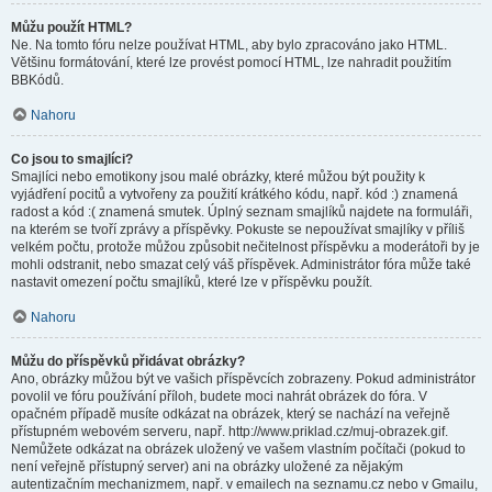
Můžu použít HTML?
Ne. Na tomto fóru nelze používat HTML, aby bylo zpracováno jako HTML.
Většinu formátování, které lze provést pomocí HTML, lze nahradit použitím
BBKódů.
Nahoru
Co jsou to smajlíci?
Smajlíci nebo emotikony jsou malé obrázky, které můžou být použity k
vyjádření pocitů a vytvořeny za použití krátkého kódu, např. kód :) znamená
radost a kód :( znamená smutek. Úplný seznam smajlíků najdete na formuláři,
na kterém se tvoří zprávy a příspěvky. Pokuste se nepoužívat smajlíky v příliš
velkém počtu, protože můžou způsobit nečitelnost příspěvku a moderátoři by je
mohli odstranit, nebo smazat celý váš příspěvek. Administrátor fóra může také
nastavit omezení počtu smajlíků, které lze v příspěvku použít.
Nahoru
Můžu do příspěvků přidávat obrázky?
Ano, obrázky můžou být ve vašich příspěvcích zobrazeny. Pokud administrátor
povolil ve fóru používání příloh, budete moci nahrát obrázek do fóra. V
opačném případě musíte odkázat na obrázek, který se nachází na veřejně
přístupném webovém serveru, např. http://www.priklad.cz/muj-obrazek.gif.
Nemůžete odkázat na obrázek uložený ve vašem vlastním počítači (pokud to
není veřejně přístupný server) ani na obrázky uložené za nějakým
autentizačním mechanizmem, např. v emailech na seznamu.cz nebo v Gmailu,