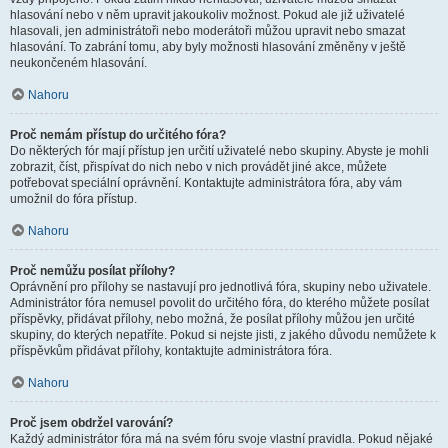
hlasování nebo v něm upravit jakoukoliv možnost. Pokud ale již uživatelé
hlasovali, jen administrátoři nebo moderátoři můžou upravit nebo smazat
hlasování. To zabrání tomu, aby byly možnosti hlasování změněny v ještě
neukončeném hlasování.
Nahoru
Proč nemám přístup do určitého fóra?
Do některých fór mají přístup jen určití uživatelé nebo skupiny. Abyste je mohli
zobrazit, číst, přispívat do nich nebo v nich provádět jiné akce, můžete
potřebovat speciální oprávnění. Kontaktujte administrátora fóra, aby vám
umožnil do fóra přístup.
Nahoru
Proč nemůžu posílat přílohy?
Oprávnění pro přílohy se nastavují pro jednotlivá fóra, skupiny nebo uživatele.
Administrátor fóra nemusel povolit do určitého fóra, do kterého můžete posílat
příspěvky, přidávat přílohy, nebo možná, že posílat přílohy můžou jen určité
skupiny, do kterých nepatříte. Pokud si nejste jisti, z jakého důvodu nemůžete k
příspěvkům přidávat přílohy, kontaktujte administrátora fóra.
Nahoru
Proč jsem obdržel varování?
Každý administrátor fóra má na svém fóru svoje vlastní pravidla. Pokud nějaké