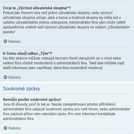
Co je to „Výchozí uživatelská skupina“?
Pokud jste členem více než jedné uživatelské skupiny, vaše výchozí
uživatelská skupina určuje, jaká a barva a hodnost skupiny by měla být u
vašeho uživatelského jména zobrazena. Administrátor fóra vám může udělit
oprávnění ke změně vaší výchozí uživatelské skupiny ve vašem „Uživatelském
panelu“.
Nahoru
K čemu slouží odkaz „Tým“?
Na této stránce můžete zobrazit seznam členů starajících se o chod nebo
vedení fóra včetně moderátorů a administrátorů fóra. Také tam můžete najít
další informace jako například, která fóra moderátoři moderují.
Nahoru
Soukromé zprávy
Nemůžu posílat soukromé zprávy!
Jsou tři důvody, proč to tak je. Nejste zaregistrovaní a/nebo přihlášení,
administrátor fóra zakázal soukromé zprávy pro celé fórum, nebo administrátor
fóra zakázal přímo vám odesílání zpráv. Pro více informací kontaktujte
administrátora fóra.
Nahoru