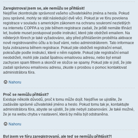
Zaregistroval jsem se, ale nemůžu se přihlásit!
Nejdříve zkontrolujte správnost vašeho uživatelského jména a hesla. Pokud
jsou správné, mohly se stát následující dvě věci. Pokud je ve fóru povolena
registrace v souladu s americkým zákonem na ochranu soukromí nezletilých
na internetu COPPA a vy jste během registrace zadali, že ještě nemáte třináct
let, budete muset postupovat podle instrukcí, které jste obdrželi emailem. Na
některých fórech je také vyžadováno, aby před přihlášením proběhla aktivace
nově registrovaného účtu a to buď vámi, nebo administrátorem. Tato informace
byla zobrazena během registrace. Pokud jste obdrželi registrační email,
pokračujte podle instrukcí, které v něm najdete. Pokud jste registrační email
neobdrželi, mohli jste zadat špatnou emailovou adresu, nebo byl email
zachycen spam filtrem a skončil ve složce se spamy. Pokud jste si jistí, že jste
zadali správnou emailovou adresu, zkuste s prosbou o pomoc kontaktovat
administrátora fóra.
Nahoru
Proč se nemůžu přihlásit?
Existuje několik důvodů, proč k tomu může dojít. Nejdříve se ujistěte, že
zadáváte správné uživatelské jméno a heslo. Pokud tomu tak je, kontaktujte
administrátora fóra, abyste se ujistili, že jste nebyli zabanováni. Je také možné,
že je na webu chyba v nastavení, která by měla být odstraněna.
Nahoru
Byl jsem ve fóru zaregistrovaný, ale teď se nemůžu přihlásit?!