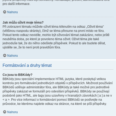
pro další informace.
Nahoru
Jak můžu oživit moje téma?
Při zobrazení tématu můžete oživit téma kliknutím na odkaz „Oživit téma“
(většinou naspodu stránky), čímž se téma přesune na první místo ve fóru.
Pokud tento odkaz nevidíte, mohlo být oživování témat zakázáno, nebo ještě
neuběhla doba, po které je povoleno téma oživit. Oživit téma jde také
jednoduše tak, že do něho odešlete příspěvek. Pokud to ale budete dělat,
ujistěte se, že to není proti pravidlům fóra.
Nahoru
Formátování a druhy témat
Co jsou to BBKódy?
BBKódy jsou speciální implementace HTML jazyka, které poskytují velkou
kontrolu pro formátování jednotlivých objektů v příspěvcích. Možnost používání
BBKódů uděluje administrátor fóra, ale BBKódy je také možné pro jednotlivé
příspěvky zakázat ve formuláři pro odesílání příspěvků. BBKódy se používají
podobně jako HTML, ale tagy jsou uzavřeny v hranatých závorkách [ a ] a ne v
< a >. Pro více informací o formátování pomocí BBKódů se podívejte na
průvodce, ke kterému najdete odkaz na stránce, na které se píší příspěvky.
Nahoru