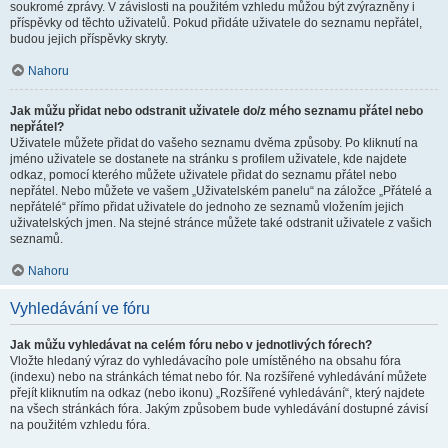
soukromé zprávy. V závislosti na použitém vzhledu můžou být zvýrazněny i
příspěvky od těchto uživatelů. Pokud přidáte uživatele do seznamu nepřátel,
budou jejich příspěvky skryty.
Nahoru
Jak můžu přidat nebo odstranit uživatele do/z mého seznamu přátel nebo
nepřátel?
Uživatele můžete přidat do vašeho seznamu dvěma způsoby. Po kliknutí na
jméno uživatele se dostanete na stránku s profilem uživatele, kde najdete
odkaz, pomocí kterého můžete uživatele přidat do seznamu přátel nebo
nepřátel. Nebo můžete ve vašem „Uživatelském panelu“ na záložce „Přátelé a
nepřátelé“ přímo přidat uživatele do jednoho ze seznamů vložením jejich
uživatelských jmen. Na stejné stránce můžete také odstranit uživatele z vašich
seznamů.
Nahoru
Vyhledávání ve fóru
Jak můžu vyhledávat na celém fóru nebo v jednotlivých fórech?
Vložte hledaný výraz do vyhledávacího pole umístěného na obsahu fóra
(indexu) nebo na stránkách témat nebo fór. Na rozšířené vyhledávání můžete
přejít kliknutím na odkaz (nebo ikonu) „Rozšířené vyhledávání“, který najdete
na všech stránkách fóra. Jakým způsobem bude vyhledávání dostupné závisí
na použitém vzhledu fóra.