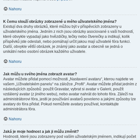
Nahoru
K čemu slouží obrázky zobrazené u mého uživatelského jména?
Existují dva druhy obrázků, které můžou být v příspěvcích zobrazeny u
uživatelského jména. Jedním z nich jsou obrázky asociované s vaší hodností,
které obvykle vypadají jako hvězdičky, tečky nebo čtverečky a indikují, kolik
příspěvků jste odeslali, nebo pomáhají určit jakou mají uživatelé fóra funkci.
Další, obvykle větší obrázek, je známý jako avatar a obecně se jedná o
unikátní nebo osobní obrázek každého uživatele.
Nahoru
Jak můžu u svého jména zobrazit avatar?
Avatar můžete přidat pomocí možnosti „Nastavení avataru“, kterou najdete ve
vašem „Uživatelském panelu“ na záložce „Profil“. Avatar můžete přidat jedním z
následujících způsobů: použít Gravatar, vybrat si avatar v Galerii, použít
vzdálený avatar (z jiného webu), nebo avatar nahrát do tohoto fóra. Záleží na
administrátorovi fóra, jestli je používání avatarů povoleno a jakými způsoby lze
avatary do fóra přidat. Pokud nemůžete avatary používat, kontaktujte
administrátora fóra.
Nahoru
Jaká je moje hodnost a jak ji můžu změnit?
Hodnosti, které jsou zobrazeny pod vaším uživatelským jménem, indikují počet