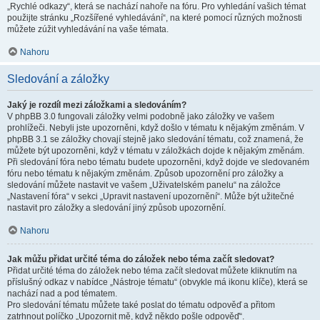
„Rychlé odkazy“, která se nachází nahoře na fóru. Pro vyhledání vašich témat
použijte stránku „Rozšířené vyhledávání“, na které pomocí různých možnosti
můžete zúžit vyhledávání na vaše témata.
Nahoru
Sledování a záložky
Jaký je rozdíl mezi záložkami a sledováním?
V phpBB 3.0 fungovali záložky velmi podobně jako záložky ve vašem
prohlížeči. Nebyli jste upozorněni, když došlo v tématu k nějakým změnám. V
phpBB 3.1 se záložky chovají stejně jako sledování tématu, což znamená, že
můžete být upozorněni, když v tématu v záložkách dojde k nějakým změnám.
Při sledování fóra nebo tématu budete upozorněni, když dojde ve sledovaném
fóru nebo tématu k nějakým změnám. Způsob upozornění pro záložky a
sledování můžete nastavit ve vašem „Uživatelském panelu“ na záložce
„Nastavení fóra“ v sekci „Upravit nastavení upozornění“. Může být užitečné
nastavit pro záložky a sledování jiný způsob upozornění.
Nahoru
Jak můžu přidat určité téma do záložek nebo téma začít sledovat?
Přidat určité téma do záložek nebo téma začít sledovat můžete kliknutím na
příslušný odkaz v nabídce „Nástroje tématu“ (obvykle má ikonu klíče), která se
nachází nad a pod tématem.
Pro sledování tématu můžete také poslat do tématu odpověď a přitom
zatrhnout políčko „Upozornit mě, když někdo pošle odpověď“.