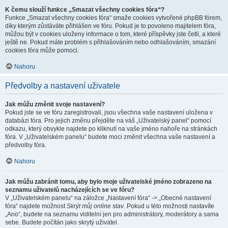
K čemu slouží funkce „Smazat všechny cookies fóra“?
Funkce „Smazat všechny cookies fóra“ smaže cookies vytvořené phpBB fórem,
díky kterým zůstáváte přihlášen ve fóru. Pokud je to povoleno majitelem fóra,
můžou být v cookies uloženy informace o tom, které příspěvky jste četli, a které
ještě ne. Pokud máte problém s přihlašováním nebo odhlašováním, smazání
cookies fóra může pomoci.
Nahoru
Předvolby a nastavení uživatele
Jak můžu změnit svoje nastavení?
Pokud jste se ve fóru zaregistrovali, jsou všechna vaše nastavení uložena v
databázi fóra. Pro jejich změnu přejděte na váš „Uživatelský panel“ pomocí
odkazu, který obvykle najdete po kliknutí na vaše jméno nahoře na stránkách
fóra. V „Uživatelském panelu“ budete moci změnit všechna vaše nastavení a
předvolby fóra.
Nahoru
Jak můžu zabránit tomu, aby bylo moje uživatelské jméno zobrazeno na
seznamu uživatelů nacházejících se ve fóru?
V „Uživatelském panelu“ na záložce „Nastavení fóra“ -> „Obecné nastavení
fóra“ najdete možnost
Skrýt můj online stav
. Pokud u této možnosti nastavíte
„Ano“, budete na seznamu viditelní jen pro administrátory, moderátory a sama
sebe. Budete počítán jako skrytý uživatel.