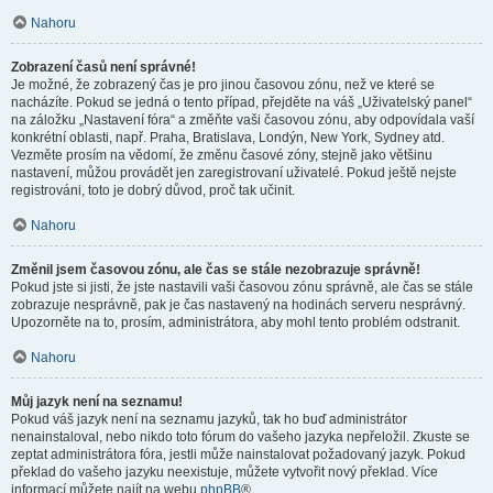
Nahoru
Zobrazení časů není správné!
Je možné, že zobrazený čas je pro jinou časovou zónu, než ve které se
nacházíte. Pokud se jedná o tento případ, přejděte na váš „Uživatelský panel“
na záložku „Nastavení fóra“ a změňte vaši časovou zónu, aby odpovídala vaší
konkrétní oblasti, např. Praha, Bratislava, Londýn, New York, Sydney atd.
Vezměte prosím na vědomí, že změnu časové zóny, stejně jako většinu
nastavení, můžou provádět jen zaregistrovaní uživatelé. Pokud ještě nejste
registrováni, toto je dobrý důvod, proč tak učinit.
Nahoru
Změnil jsem časovou zónu, ale čas se stále nezobrazuje správně!
Pokud jste si jisti, že jste nastavili vaši časovou zónu správně, ale čas se stále
zobrazuje nesprávně, pak je čas nastavený na hodinách serveru nesprávný.
Upozorněte na to, prosím, administrátora, aby mohl tento problém odstranit.
Nahoru
Můj jazyk není na seznamu!
Pokud váš jazyk není na seznamu jazyků, tak ho buď administrátor
nenainstaloval, nebo nikdo toto fórum do vašeho jazyka nepřeložil. Zkuste se
zeptat administrátora fóra, jestli může nainstalovat požadovaný jazyk. Pokud
překlad do vašeho jazyku neexistuje, můžete vytvořit nový překlad. Více
informací můžete najít na webu
phpBB
®.