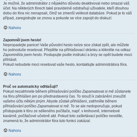
Je možné, že administrátor z nějakého důvodu deaktivoval nebo smazal váš
účet. Na některých fórech také pravidelně odstraňují uživatele, kteří dlouhou
dobu do fóra nic nenapsali, čímž se zmenší velikost databáze. Pokud je to váš
případ, zaregistrujte se znovu a pokuste se více zapojit do diskuzí.
Nahoru
Zapomněl jsem heslo!
Nepropadejte panice! Vaše původní heslo nelze sice získat zpět, ale můžete
ho jednoduše resetovat. Přejděte na přihlašovací stránku a klikněte na odkaz
Zapomněl/a jsem heslo
. Postupujte podle instrukcí a brzy se opět budete moci
přihlásit.
Pokud nebudete moci resetovat vaše heslo, kontaktujte administrátora fóra.
Nahoru
Proč se automaticky odhlašuji?
Pokud nezatrhnete během přihlašování políčko
Zapamatovat si mě
zůstanete
na fóru přihlášen jen po přednastavený čas. To slouží k zabránění zneužití
vašeho účtu někým jiným. Abyste zůstali přihlášeni, zatrhněte během
přihlašování políčko
Zapamatovat si mě
. To se ale nedoporučuje, pokud
přistupujete k fóru ze sdíleného počítače, např. v knihovně, internetové
kavárně, počítačové učebně atd. Pokud toto zaškrtávací políčko nevidíte,
znamená to, že administrátor fóra tuto funkci zakázal.
Nahoru