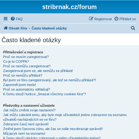
stribrnak.cz/forum
FAQ
Registrovat
Přihlásit se
H
Obsah fóra
Často kladené otázky
l
Často kladené otázky
e
d
Přihlašování a registrace
Proč se musím zaregistrovat?
a
Co je to COPPA?
t
Proč se nemůžu zaregistrovat?
Zaregistroval jsem se, ale nemůžu se přihlásit!
Proč se nemůžu přihlásit?
Byl jsem ve fóru zaregistrovaný, ale teď se nemůžu přihlásit?!
Zapomněl jsem heslo!
Proč se automaticky odhlašuji?
K čemu slouží funkce „Smazat všechny cookies fóra“?
Předvolby a nastavení uživatele
Jak můžu změnit svoje nastavení?
Jak můžu zabránit tomu, aby bylo moje uživatelské jméno zobrazeno na seznamu
uživatelů nacházejících se ve fóru?
Zobrazení časů není správné!
Změnil jsem časovou zónu, ale čas se stále nezobrazuje správně!
Můj jazyk není na seznamu!
K čemu slouží obrázky zobrazené u mého uživatelského jména?