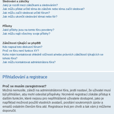
Sledování a záložky
Jaký je rozdíl mezi záložkami a sledováním?
Jak můžu přidat určité téma do záložek nebo téma začít sledovat?
Jak můžu začít sledovat určité fórum?
Jak můžu ukončit sledování témat nebo fór?
Přílohy
Jaké přílohy jsou na tomto fóru povoleny?
Jak můžu najít všechny svoje přílohy?
Záležitosti týkající se phpBB
Kdo napsal toto diskusní fórum?
Proč ve fóru není funkce XY?
Koho mám kontaktovat ohledně stížnosti a/nebo právních záležitostí týkajících se
tohoto fóra?
Jak můžu kontaktovat administrátora fóra?
Přihlašování a registrace
Proč se musím zaregistrovat?
Možná nemusíte, záleží na administrátorovi fóra, jestli nastaví, že uživatel musí
být přihlášen, aby mohl odesílat příspěvky. Nicméně registrací získáte přístup k
dalším funkcím, které nejsou pro nepřihlášené uživatele dostupné, jako je
například možnost použití vlastních avatarů, posílání soukromých zpráv a
emailů ostatním členům fóra atd. Registrace trvá jen chvíli a tak vám ji můžeme
doporučit.