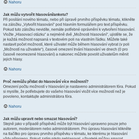
Nahoru
Jak můžu vytvořit hlasování/anketu?
Při posílání nového tématu, nebo při úpravě prvního příspěvku tématu, klikněte
na záložku „Vytvořit hlasování“ pod hlavním formulářem pro text příspěvku.
Pokud tuto záložku nevidíte, nemáte potřebné oprávnění k vytvoření hlasování.
Vložte „Hlasovací otázku“ a nejméně dvě „Možnosti hlasování“, ujistěte se, že
je každá možnost napsaná v textovém poli na vlastním řádku. Můžete také
nastavit počet možností, které uživatel může během hlasování vybrat (v poli
„Možností na uživatele“), časové omezení trvání hlasování ve dnech (0 pro
časově neomezené hlasování) a nakonec můžete povolit uživatelům měnit
jejich hlasy.
Nahoru
Proč nemůžu přidat do hlasování více možností?
Omezení počtu možností v hlasování je nastaveno administrátorem fóra. Pokud
si myslíte, že potřebujete do vašeho hlasování vložit více možností než je
povoleno, kontaktujte administrátora fóra.
Nahoru
Jak můžu upravit nebo smazat hlasování?
Stejně jako v případě příspěvků může být hlasování upraveno pouze jeho
autorem, moderátorem nebo administrátorem. Pro úpravu hlasování klikněte
na tlačítko pro úpravu prvního příspěvku v tématu, ke kterému je hlasování
vždy připojeno. Pokud zatím nikdo nehlasoval, uživatelé můžou smazat