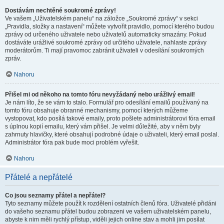
Dostávám nechtěné soukromé zprávy!
Ve vašem „Uživatelském panelu“ na záložce „Soukromé zprávy“ v sekci
„Pravidla, složky a nastavení“ můžete vytvořit pravidlo, pomocí kterého budou
zprávy od určeného uživatele nebo uživatelů automaticky smazány. Pokud
dostáváte urážlivé soukromé zprávy od určitého uživatele, nahlaste zprávy
moderátorům. Ti mají pravomoc zabránit uživateli v odesílání soukromých
zpráv.
Nahoru
Přišel mi od někoho na tomto fóru nevyžádaný nebo urážlivý email!
Je nám líto, že se vám to stalo. Formulář pro odesílání emailů používaný na
tomto fóru obsahuje obranné mechanismy, pomocí kterých můžeme
vystopovat, kdo posílá takové emaily, proto pošlete administrátorovi fóra email
s úplnou kopií emailu, který vám přišel. Je velmi důležité, aby v něm byly
zahrnuty hlavičky, které obsahují podrobné údaje o uživateli, který email poslal.
Administrátor fóra pak bude moci problém vyřešit.
Nahoru
Přátelé a nepřátelé
Co jsou seznamy přátel a nepřátel?
Tyto seznamy můžete použít k rozdělení ostatních členů fóra. Uživatelé přidáni
do vašeho seznamu přátel budou zobrazeni ve vašem uživatelském panelu,
abyste k nim měli rychlý přístup, viděli jejich online stav a mohli jim posílat