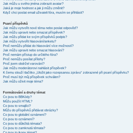
Jak můžu u svého jména zobrazit avatar?
Jaká je moje hodnost a jak ji můžu změnit?
Když chci poslat email uživateli fóra, musím se přihlásit?
Psaní příspěvků
Jak můžu vytvořit nové téma nebo poslat odpověď?
Jak můžu upravit nebo smazat příspěvek?
Jak můžu přidat ke svým příspěvků podpis?
Jak můžu vytvořit hlasování/anketu?
Proč nemůžu přidat do hlasování více možností?
Jak můžu upravit nebo smazat hlasování?
Proč nemám přístup do určitého fóra?
Proč nemůžu posílat přílohy?
Proč jsem obdržel varování?
Jak můžu moderátorovi nahlásit příspěvek?
K čemu slouží tlačítko „Uložit jako rozepsanou zprávu“ zobrazené při psaní příspěvku?
Proč musí být můj příspěvek schválen?
Jak můžu oživit moje téma?
Formátování a druhy témat
Co jsou to BBKódy?
Můžu použít HTML?
Co jsou to smajlíci?
Můžu do příspěvků přidávat obrázky?
Co jsou to globální oznámení?
Co jsou to oznámení?
Co jsou to důležitá témata?
Co jsou to zamknutá témata?
Co jsou to ikony témat?