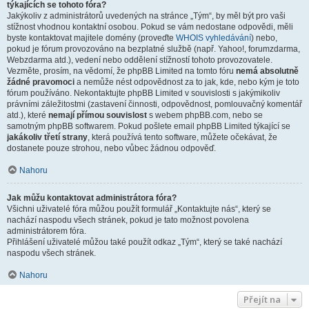
týkajících se tohoto fóra?
Jakýkoliv z administrátorů uvedených na stránce „Tým“, by měl být pro vaši
stížnost vhodnou kontaktní osobou. Pokud se vám nedostane odpovědi, měli
byste kontaktovat majitele domény (proveďte
WHOIS vyhledávání
) nebo,
pokud je fórum provozováno na bezplatné službě (např. Yahoo!, forumzdarma,
Webzdarma atd.), vedení nebo oddělení stížností tohoto provozovatele.
Vezměte, prosím, na vědomí, že phpBB Limited na tomto fóru
nemá absolutně
žádné pravomoci
a nemůže nést odpovědnost za to jak, kde, nebo kým je toto
fórum používáno. Nekontaktujte phpBB Limited v souvislosti s jakýmikoliv
právními záležitostmi (zastavení činnosti, odpovědnost, pomlouvačný komentář
atd.), které
nemají přímou souvislost
s webem phpBB.com, nebo se
samotným phpBB softwarem. Pokud pošlete email phpBB Limited týkající se
jakákoliv třetí strany
, která používá tento software, můžete očekávat, že
dostanete pouze strohou, nebo vůbec žádnou odpověď.
Nahoru
Jak můžu kontaktovat administrátora fóra?
Všichni uživatelé fóra můžou použít formulář „Kontaktujte nás“, který se
nachází naspodu všech stránek, pokud je tato možnost povolena
administrátorem fóra.
Přihlášení uživatelé můžou také použít odkaz „Tým“, který se také nachází
naspodu všech stránek.
Nahoru
Přejít na