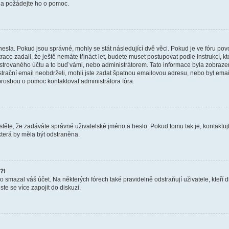
a a požádejte ho o pomoc.
hesla. Pokud jsou správné, mohly se stát následující dvě věci. Pokud je ve fóru 
ace zadali, že ještě nemáte třináct let, budete muset postupovat podle instrukcí, kt
trovaného účtu a to buď vámi, nebo administrátorem. Tato informace byla zobrazena
gistrační email neobdrželi, mohli jste zadat špatnou emailovou adresu, nebo byl em
s prosbou o pomoc kontaktovat administrátora fóra.
těte, že zadáváte správné uživatelské jméno a heslo. Pokud tomu tak je, kontaktujte a
terá by měla být odstraněna.
?!
smazal váš účet. Na některých fórech také pravidelně odstraňují uživatele, kteří d
te se více zapojit do diskuzí.