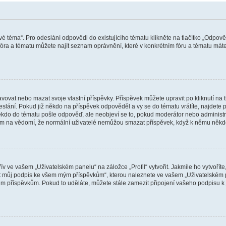
vé téma“. Pro odeslání odpovědi do existujícího tématu klikněte na tlačítko „Odpově
ra a tématu můžete najít seznam oprávnění, které v konkrétním fóru a tématu máte.
vat nebo mazat svoje vlastní příspěvky. Příspěvek můžete upravit po kliknutí na tla
ání. Pokud již někdo na příspěvek odpověděl a vy se do tématu vrátíte, najdete pod
ěkdo do tématu pošle odpověď, ale neobjeví se to, pokud moderátor nebo administr
osím na vědomí, že normální uživatelé nemůžou smazat příspěvek, když k němu něk
v ve vašem „Uživatelském panelu“ na záložce „Profil“ vytvořit. Jakmile ho vytvořít
jit můj podpis ke všem mým příspěvkům“, kterou naleznete ve vašem „Uživatelském p
im příspěvkům. Pokud to uděláte, můžete stále zamezit připojení vašeho podpisu k