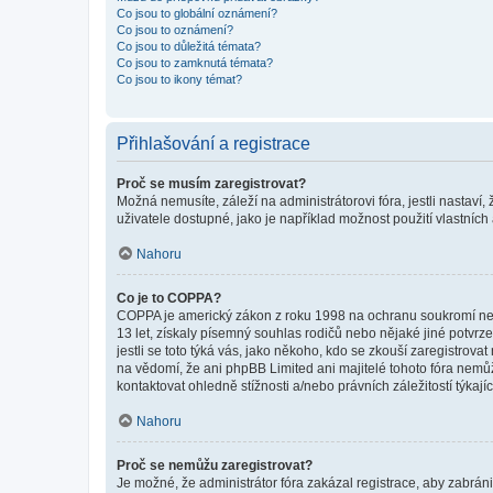
Co jsou to globální oznámení?
Co jsou to oznámení?
Co jsou to důležitá témata?
Co jsou to zamknutá témata?
Co jsou to ikony témat?
Přihlašování a registrace
Proč se musím zaregistrovat?
Možná nemusíte, záleží na administrátorovi fóra, jestli nastaví,
uživatele dostupné, jako je například možnost použití vlastních
Nahoru
Co je to COPPA?
COPPA je americký zákon z roku 1998 na ochranu soukromí nezl
13 let, získaly písemný souhlas rodičů nebo nějaké jiné potvrze
jestli se toto týká vás, jako někoho, kdo se zkouší zaregistro
na vědomí, že ani phpBB Limited ani majitelé tohoto fóra nem
kontaktovat ohledně stížnosti a/nebo právních záležitostí týkajíc
Nahoru
Proč se nemůžu zaregistrovat?
Je možné, že administrátor fóra zakázal registrace, aby zabrán