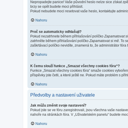
Nepropadejte panice! Vaše původní heslo nelze sice získat zpě
brzy se opět budete moci přihlásit.
Pokud nebudete moci resetovat vaše heslo, kontaktujte administ
Nahoru
Proč se automaticky odhlašuji?
Pokud nezatrhnete během přihlašování políčko
Zapamatovat s
zatrhněte během přihlašování políčko
Zapamatovat si mě
. To 
zaškrtávací políčko nevidíte, znamená to, že administrátor fóra 
Nahoru
K čemu slouží funkce „Smazat všechny cookies fóra“?
Funkce „Smazat všechny cookies fóra“ smaže cookies vytvořené 
příspěvky jste četli, a které ještě ne. Pokud máte problém s 
Nahoru
Předvolby a nastavení uživatele
Jak můžu změnit svoje nastavení?
Pokud jste se ve fóru zaregistrovali, jsou všechna vaše nastav
nahoře na stránkách fóra. V „Uživatelském panelu“ budete moc
Nahoru