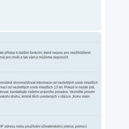
káte přístup k dalším funkcím, které nejsou pro nepřihlášené
rvá jen chvíli a tak vám ji můžeme doporučit.
enciálně shromažďovat informace od nezletilých osob mladších
í od nezletilých osob mladších 13 let. Pokud si nejste jisti,
istrovat, kontaktujte vašeho právního poradce. Vezměte prosím
kéhokoliv druhu, kromě těch uvedených v otázce „Koho mám
ši IP adresu nebo používání uživatelského jména, pomocí