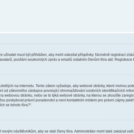
 že uživatel musí být přihlášen, aby mohl odesílat příspěvky. Nicméně registrací zís
 avatarů, posílání soukromých zpráv a emailů ostatním členům fóra atd. Registrace t
etilých na internetu. Tento zákon vyžaduje, aby webové stránky, které mohou pot
ní od zákonného zástupce povolující shromažďování osobních identifikačních informac
vat na webovou stránku, nebo se to týká webové stránky, na kterou se zkoušíte zareg
ůžou poskytovat právní poradenství a není kontaktním místem pro právní zájmy ja
ích se tohoto fóra?“.
il novým návštěvníkům, aby se stali členy fóra. Administrátor mohl také zakázat va