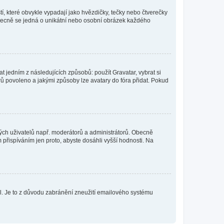
í, které obvykle vypadají jako hvězdičky, tečky nebo čtverečky
 a obecně se jedná o unikátní nebo osobní obrázek každého
t jedním z následujících způsobů: použít Gravatar, vybrat si
tarů povoleno a jakými způsoby lze avatary do fóra přidat. Pokud
itých uživatelů např. moderátorů a administrátorů. Obecně
přispíváním jen proto, abyste dosáhli vyšší hodnosti. Na
lil. Je to z důvodu zabránění zneužití emailového systému