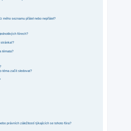
o/z mého seznamu přátel nebo nepřátel?
jednotlivých fórech?
 stránka!?
 a témata?
?
o téma začít sledovat?
?
bo právních záležitostí týkajících se tohoto fóra?