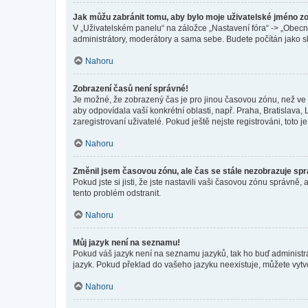
Jak můžu zabránit tomu, aby bylo moje uživatelské jméno z
V „Uživatelském panelu“ na záložce „Nastavení fóra“ -> „Obec
administrátory, moderátory a sama sebe. Budete počítán jako sk
Nahoru
Zobrazení časů není správné!
Je možné, že zobrazený čas je pro jinou časovou zónu, než ve k
aby odpovídala vaší konkrétní oblasti, např. Praha, Bratislav
zaregistrovaní uživatelé. Pokud ještě nejste registrováni, toto je
Nahoru
Změnil jsem časovou zónu, ale čas se stále nezobrazuje sp
Pokud jste si jisti, že jste nastavili vaši časovou zónu správn
tento problém odstranit.
Nahoru
Můj jazyk není na seznamu!
Pokud váš jazyk není na seznamu jazyků, tak ho buď administrát
jazyk. Pokud překlad do vašeho jazyku neexistuje, můžete vytv
Nahoru