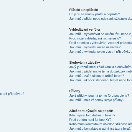
Přátelé a nepřátelé
Co jsou seznamy přátel a nepřátel?
Jak můžu přidat nebo odstranit uživatele d
Vyhledávání ve fóru
Jak můžu vyhledávat na celém fóru nebo v 
Proč moje vyhledávání nic nenašlo?
Proč se mi po vyhledávání zobrazí prázdná
Jak můžu vyhledat určité uživatele?
Jak můžu vyhledat svoje vlastní příspěvky
Sledování a záložky
Jaký je rozdíl mezi záložkami a sledováním
Jak můžu přidat určité téma do záložek neb
Jak můžu začít sledovat určité fórum?
Jak můžu ukončit sledování témat nebo fór
Přílohy
 psaní příspěvku?
Jaké přílohy jsou na tomto fóru povoleny?
Jak můžu najít všechny svoje přílohy?
Záležitosti týkající se phpBB
Kdo napsal toto diskusní fórum?
Proč ve fóru není funkce XY?
Koho mám kontaktovat ohledně stížnosti a/ne
Jak můžu kontaktovat administrátora fóra?