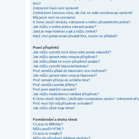
fóru?
Zobrazení časů není správné!
Změnil jsem časovou zónu, ale čas se stále nezobrazuje správně!
Můj jazyk není na seznamu!
K čemu slouží obrázky zobrazené u mého uživatelského jména?
Jak můžu u svého jména zobrazit avatar?
Jaká je moje hodnost a jak ji můžu změnit?
Když chci poslat email uživateli fóra, musím se přihlásit?
Psaní příspěvků
Jak můžu vytvořit nové téma nebo poslat odpověď?
Jak můžu upravit nebo smazat příspěvek?
Jak můžu přidat ke svým příspěvků podpis?
Jak můžu vytvořit hlasování/anketu?
Proč nemůžu přidat do hlasování více možností?
Jak můžu upravit nebo smazat hlasování?
Proč nemám přístup do určitého fóra?
Proč nemůžu posílat přílohy?
Proč jsem obdržel varování?
Jak můžu moderátorovi nahlásit příspěvek?
K čemu slouží tlačítko „Uložit jako rozepsanou zprávu“ zobrazené při
Proč musí být můj příspěvek schválen?
Jak můžu oživit moje téma?
Formátování a druhy témat
Co jsou to BBKódy?
Můžu použít HTML?
Co jsou to smajlíci?
Můžu do příspěvků přidávat obrázky?