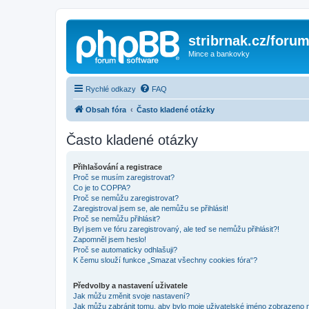
stribrnak.cz/foru
Mince a bankovky
Rychlé odkazy
FAQ
Obsah fóra
Často kladené otázky
Často kladené otázky
Přihlašování a registrace
Proč se musím zaregistrovat?
Co je to COPPA?
Proč se nemůžu zaregistrovat?
Zaregistroval jsem se, ale nemůžu se přihlásit!
Proč se nemůžu přihlásit?
Byl jsem ve fóru zaregistrovaný, ale teď se nemůžu přihlásit?!
Zapomněl jsem heslo!
Proč se automaticky odhlašuji?
K čemu slouží funkce „Smazat všechny cookies fóra“?
Předvolby a nastavení uživatele
Jak můžu změnit svoje nastavení?
Jak můžu zabránit tomu, aby bylo moje uživatelské jméno zobrazeno 