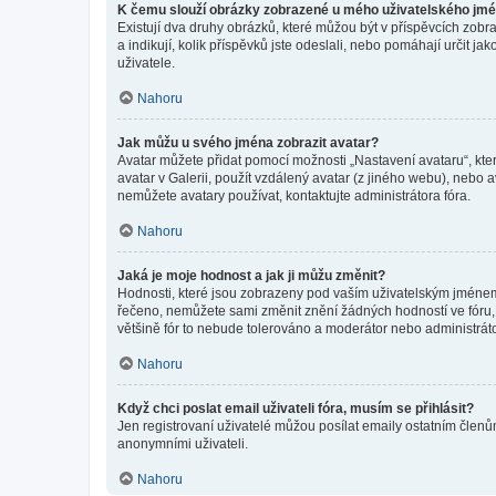
K čemu slouží obrázky zobrazené u mého uživatelského jm
Existují dva druhy obrázků, které můžou být v příspěvcích zobr
a indikují, kolik příspěvků jste odeslali, nebo pomáhají určit 
uživatele.
Nahoru
Jak můžu u svého jména zobrazit avatar?
Avatar můžete přidat pomocí možnosti „Nastavení avataru“, kter
avatar v Galerii, použít vzdálený avatar (z jiného webu), nebo a
nemůžete avatary používat, kontaktujte administrátora fóra.
Nahoru
Jaká je moje hodnost a jak ji můžu změnit?
Hodnosti, které jsou zobrazeny pod vaším uživatelským jménem, i
řečeno, nemůžete sami změnit znění žádných hodností ve fóru, 
většině fór to nebude tolerováno a moderátor nebo administrát
Nahoru
Když chci poslat email uživateli fóra, musím se přihlásit?
Jen registrovaní uživatelé můžou posílat emaily ostatním členům
anonymními uživateli.
Nahoru