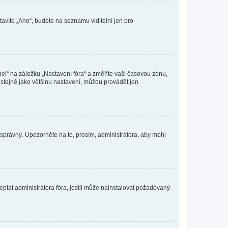
tavíte „Ano“, budete na seznamu viditelní jen pro
nel“ na záložku „Nastavení fóra“ a změňte vaši časovou zónu,
stejně jako většinu nastavení, můžou provádět jen
nesprávný. Upozorněte na to, prosím, administrátora, aby mohl
ptat administrátora fóra, jestli může nainstalovat požadovaný