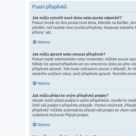
Psaní příspěvků
Jak můžu vytvořit nové téma nebo poslat odpověď?
Pokud chcete do fóra poslat nové téma, klikněte na tlačítko „No
předtím, než budete moci posílat příspěvky. Naspodu každého fó
přílohy“ atd.
Nahoru
Jak můžu upravit nebo smazat příspěvek?
Pokud nejste administrátor nebo moderátor, můžete pouze upravo
Někdy lze upravit příspěvek jen po omezenou dobu po jeho odesl
příspěvek upravili. Toto bude zobrazeno pouze v případě, že n
vlastního uvážení vzkaz, proč příspěvek upravili. Vezměte pr
Nahoru
Jak můžu přidat ke svým příspěvků podpis?
Abyste mohli přidat podpis k vašim příspěvkům, musíte ho nejdří
čímž váš podpis k příspěvku připojíte. Pomocí možnosti „Připo
příspěvků“ můžete automaticky připojit váš podpis ke všem vaš
zaškrtnutí možnosti
Připojit podpis
.
Nahoru