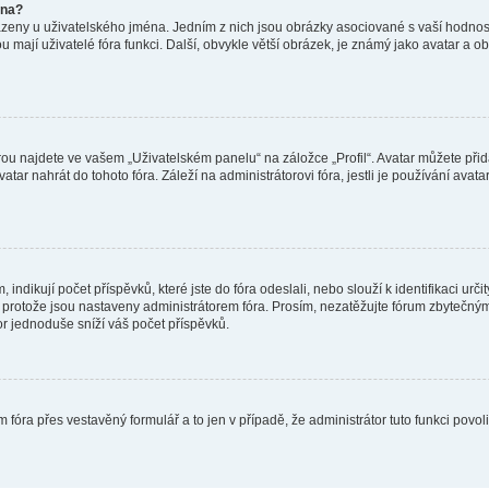
éna?
azeny u uživatelského jména. Jedním z nich jsou obrázky asociované s vaší hodnost
jakou mají uživatelé fóra funkci. Další, obvykle větší obrázek, je známý jako avatar
ou najdete ve vašem „Uživatelském panelu“ na záložce „Profil“. Avatar můžete přida
vatar nahrát do tohoto fóra. Záleží na administrátorovi fóra, jestli je používání ava
ndikují počet příspěvků, které jste do fóra odeslali, nebo slouží k identifikaci urč
protože jsou nastaveny administrátorem fóra. Prosím, nezatěžujte fórum zbytečným 
or jednoduše sníží váš počet příspěvků.
 fóra přes vestavěný formulář a to jen v případě, že administrátor tuto funkci povo