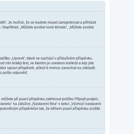
dět“. Je možné, že se budete muset zaregistrovat a přihlásit
 Například: „Můžete posílat nová témata“, „Můžete posílat
čítko „Upravit“, které se nachází v příslušném příspěvku.
 ním krátký text, ve kterém je uvedeno kolikrát a kdy jste
átor upraví příspěvek, ačkoli ti mohou zanechat na základě
do pošle odpověď.
e, můžete při psaní příspěvku zatrhnout políčko
Připojit podpis
,
anelu“ na záložce „Nastavení fóra“ v sekci „Výchozí nastavení
 jednotlivým příspěvkům tak, že během psaní příspěvku zrušíte