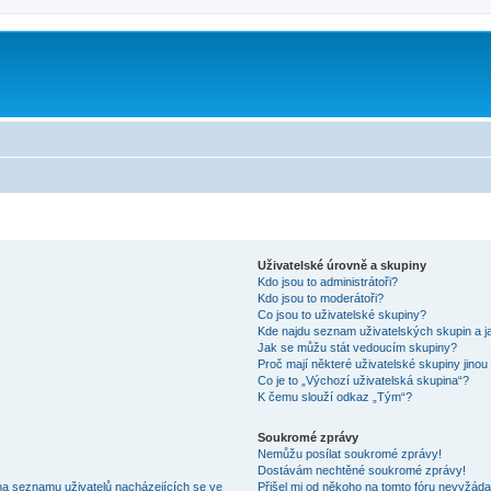
m
Uživatelské úrovně a skupiny
Kdo jsou to administrátoři?
Kdo jsou to moderátoři?
Co jsou to uživatelské skupiny?
Kde najdu seznam uživatelských skupin a j
Jak se můžu stát vedoucím skupiny?
Proč mají některé uživatelské skupiny jinou
Co je to „Výchozí uživatelská skupina“?
K čemu slouží odkaz „Tým“?
Soukromé zprávy
Nemůžu posílat soukromé zprávy!
Dostávám nechtěné soukromé zprávy!
na seznamu uživatelů nacházejících se ve
Přišel mi od někoho na tomto fóru nevyžáda