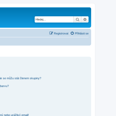
Hledat
Pokročilé hledání
Registrovat
Přihlásit se
ak se můžu stát členem skupiny?
 barvu?
ný nebo urážlivý email!