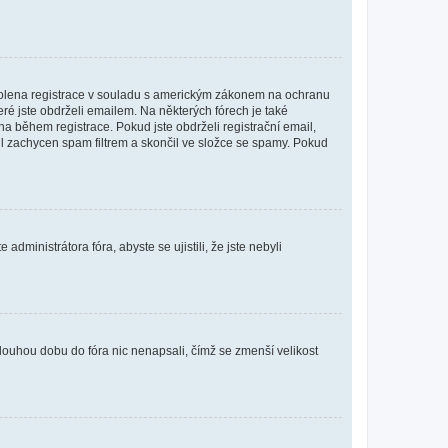
povolena registrace v souladu s americkým zákonem na ochranu
eré jste obdrželi emailem. Na některých fórech je také
 během registrace. Pokud jste obdrželi registrační email,
ail zachycen spam filtrem a skončil ve složce se spamy. Pokud
dministrátora fóra, abyste se ujistili, že jste nebyli
louhou dobu do fóra nic nenapsali, čímž se zmenší velikost