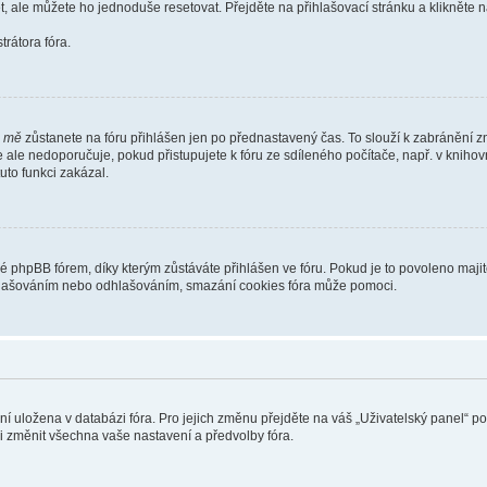
t, ale můžete ho jednoduše resetovat. Přejděte na přihlašovací stránku a klikněte
rátora fóra.
i mě
zůstanete na fóru přihlášen jen po přednastavený čas. To slouží k zabránění zn
se ale nedoporučuje, pokud přistupujete k fóru ze sdíleného počítače, např. v kniho
tuto funkci zakázal.
phpBB fórem, díky kterým zůstáváte přihlášen ve fóru. Pokud je to povoleno majit
přihlašováním nebo odhlašováním, smazání cookies fóra může pomoci.
ení uložena v databázi fóra. Pro jejich změnu přejděte na váš „Uživatelský panel“ p
i změnit všechna vaše nastavení a předvolby fóra.