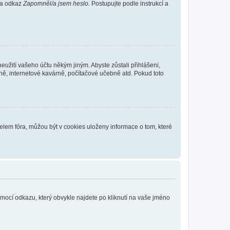
 na odkaz
Zapomněl/a jsem heslo
. Postupujte podle instrukcí a
eužití vašeho účtu někým jiným. Abyste zůstali přihlášeni,
vně, internetové kavárně, počítačové učebně atd. Pokud toto
elem fóra, můžou být v cookies uloženy informace o tom, které
omocí odkazu, který obvykle najdete po kliknutí na vaše jméno