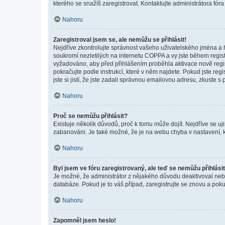
kterého se snažíš zaregistrovat. Kontaktujte administrátora fór
Nahoru
Zaregistroval jsem se, ale nemůžu se přihlásit!
Nejdříve zkontrolujte správnost vašeho uživatelského jména a 
soukromí nezletilých na internetu COPPA a vy jste během registr
vyžadováno, aby před přihlášením proběhla aktivace nově regis
pokračujte podle instrukcí, které v něm najdete. Pokud jste re
jste si jistí, že jste zadali správnou emailovou adresu, zkuste 
Nahoru
Proč se nemůžu přihlásit?
Existuje několik důvodů, proč k tomu může dojít. Nejdříve se ujis
zabanováni. Je také možné, že je na webu chyba v nastavení, k
Nahoru
Byl jsem ve fóru zaregistrovaný, ale teď se nemůžu přihlásit
Je možné, že administrátor z nějakého důvodu deaktivoval nebo 
databáze. Pokud je to váš případ, zaregistrujte se znovu a pokus
Nahoru
Zapomněl jsem heslo!