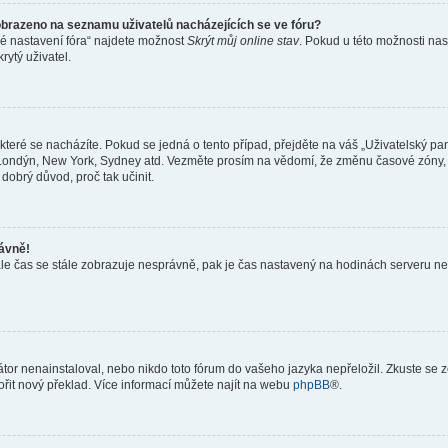
obrazeno na seznamu uživatelů nacházejících se ve fóru?
né nastavení fóra“ najdete možnost
Skrýt můj online stav
. Pokud u této možnosti nas
rytý uživatel.
teré se nacházíte. Pokud se jedná o tento případ, přejděte na váš „Uživatelský pa
a, Londýn, New York, Sydney atd. Vezměte prosím na vědomí, že změnu časové zóny, 
 dobrý důvod, proč tak učinit.
rávně!
ě, ale čas se stále zobrazuje nesprávně, pak je čas nastavený na hodinách serveru 
or nenainstaloval, nebo nikdo toto fórum do vašeho jazyka nepřeložil. Zkuste se ze
ořit nový překlad. Více informací můžete najít na webu
phpBB
®.