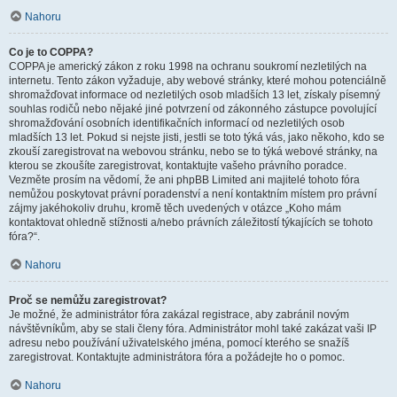
Nahoru
Co je to COPPA?
COPPA je americký zákon z roku 1998 na ochranu soukromí nezletilých na
internetu. Tento zákon vyžaduje, aby webové stránky, které mohou potenciálně
shromažďovat informace od nezletilých osob mladších 13 let, získaly písemný
souhlas rodičů nebo nějaké jiné potvrzení od zákonného zástupce povolující
shromažďování osobních identifikačních informací od nezletilých osob
mladších 13 let. Pokud si nejste jisti, jestli se toto týká vás, jako někoho, kdo se
zkouší zaregistrovat na webovou stránku, nebo se to týká webové stránky, na
kterou se zkoušíte zaregistrovat, kontaktujte vašeho právního poradce.
Vezměte prosím na vědomí, že ani phpBB Limited ani majitelé tohoto fóra
nemůžou poskytovat právní poradenství a není kontaktním místem pro právní
zájmy jakéhokoliv druhu, kromě těch uvedených v otázce „Koho mám
kontaktovat ohledně stížnosti a/nebo právních záležitostí týkajících se tohoto
fóra?“.
Nahoru
Proč se nemůžu zaregistrovat?
Je možné, že administrátor fóra zakázal registrace, aby zabránil novým
návštěvníkům, aby se stali členy fóra. Administrátor mohl také zakázat vaši IP
adresu nebo používání uživatelského jména, pomocí kterého se snažíš
zaregistrovat. Kontaktujte administrátora fóra a požádejte ho o pomoc.
Nahoru