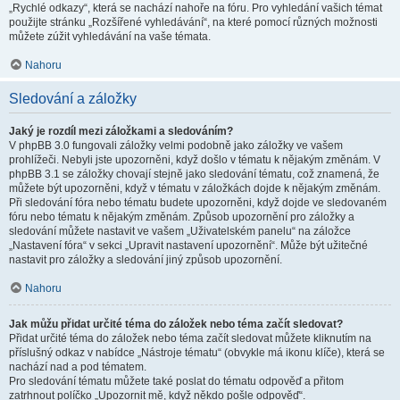
„Rychlé odkazy“, která se nachází nahoře na fóru. Pro vyhledání vašich témat
použijte stránku „Rozšířené vyhledávání“, na které pomocí různých možnosti
můžete zúžit vyhledávání na vaše témata.
Nahoru
Sledování a záložky
Jaký je rozdíl mezi záložkami a sledováním?
V phpBB 3.0 fungovali záložky velmi podobně jako záložky ve vašem
prohlížeči. Nebyli jste upozorněni, když došlo v tématu k nějakým změnám. V
phpBB 3.1 se záložky chovají stejně jako sledování tématu, což znamená, že
můžete být upozorněni, když v tématu v záložkách dojde k nějakým změnám.
Při sledování fóra nebo tématu budete upozorněni, když dojde ve sledovaném
fóru nebo tématu k nějakým změnám. Způsob upozornění pro záložky a
sledování můžete nastavit ve vašem „Uživatelském panelu“ na záložce
„Nastavení fóra“ v sekci „Upravit nastavení upozornění“. Může být užitečné
nastavit pro záložky a sledování jiný způsob upozornění.
Nahoru
Jak můžu přidat určité téma do záložek nebo téma začít sledovat?
Přidat určité téma do záložek nebo téma začít sledovat můžete kliknutím na
příslušný odkaz v nabídce „Nástroje tématu“ (obvykle má ikonu klíče), která se
nachází nad a pod tématem.
Pro sledování tématu můžete také poslat do tématu odpověď a přitom
zatrhnout políčko „Upozornit mě, když někdo pošle odpověď“.