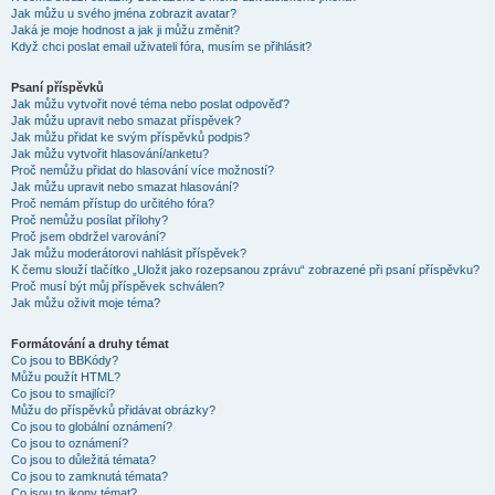
Jak můžu u svého jména zobrazit avatar?
Jaká je moje hodnost a jak ji můžu změnit?
Když chci poslat email uživateli fóra, musím se přihlásit?
Psaní příspěvků
Jak můžu vytvořit nové téma nebo poslat odpověď?
Jak můžu upravit nebo smazat příspěvek?
Jak můžu přidat ke svým příspěvků podpis?
Jak můžu vytvořit hlasování/anketu?
Proč nemůžu přidat do hlasování více možností?
Jak můžu upravit nebo smazat hlasování?
Proč nemám přístup do určitého fóra?
Proč nemůžu posílat přílohy?
Proč jsem obdržel varování?
Jak můžu moderátorovi nahlásit příspěvek?
K čemu slouží tlačítko „Uložit jako rozepsanou zprávu“ zobrazené při psaní příspěvku?
Proč musí být můj příspěvek schválen?
Jak můžu oživit moje téma?
Formátování a druhy témat
Co jsou to BBKódy?
Můžu použít HTML?
Co jsou to smajlíci?
Můžu do příspěvků přidávat obrázky?
Co jsou to globální oznámení?
Co jsou to oznámení?
Co jsou to důležitá témata?
Co jsou to zamknutá témata?
Co jsou to ikony témat?