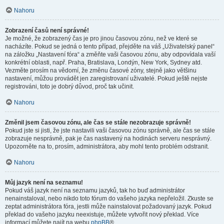
Nahoru
Zobrazení časů není správné!
Je možné, že zobrazený čas je pro jinou časovou zónu, než ve které se
nacházíte. Pokud se jedná o tento případ, přejděte na váš „Uživatelský panel“
na záložku „Nastavení fóra“ a změňte vaši časovou zónu, aby odpovídala vaší
konkrétní oblasti, např. Praha, Bratislava, Londýn, New York, Sydney atd.
Vezměte prosím na vědomí, že změnu časové zóny, stejně jako většinu
nastavení, můžou provádět jen zaregistrovaní uživatelé. Pokud ještě nejste
registrováni, toto je dobrý důvod, proč tak učinit.
Nahoru
Změnil jsem časovou zónu, ale čas se stále nezobrazuje správně!
Pokud jste si jisti, že jste nastavili vaši časovou zónu správně, ale čas se stále
zobrazuje nesprávně, pak je čas nastavený na hodinách serveru nesprávný.
Upozorněte na to, prosím, administrátora, aby mohl tento problém odstranit.
Nahoru
Můj jazyk není na seznamu!
Pokud váš jazyk není na seznamu jazyků, tak ho buď administrátor
nenainstaloval, nebo nikdo toto fórum do vašeho jazyka nepřeložil. Zkuste se
zeptat administrátora fóra, jestli může nainstalovat požadovaný jazyk. Pokud
překlad do vašeho jazyku neexistuje, můžete vytvořit nový překlad. Více
informací můžete najít na webu
phpBB
®.