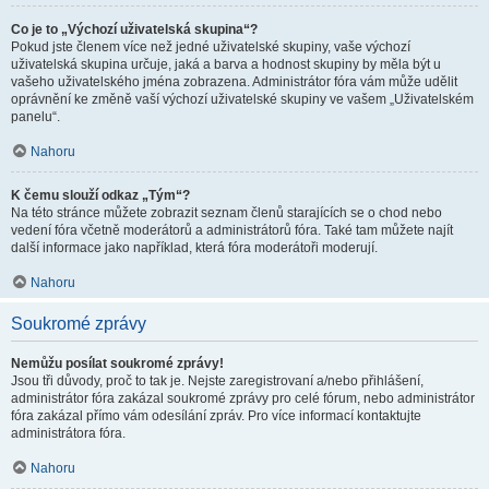
Co je to „Výchozí uživatelská skupina“?
Pokud jste členem více než jedné uživatelské skupiny, vaše výchozí
uživatelská skupina určuje, jaká a barva a hodnost skupiny by měla být u
vašeho uživatelského jména zobrazena. Administrátor fóra vám může udělit
oprávnění ke změně vaší výchozí uživatelské skupiny ve vašem „Uživatelském
panelu“.
Nahoru
K čemu slouží odkaz „Tým“?
Na této stránce můžete zobrazit seznam členů starajících se o chod nebo
vedení fóra včetně moderátorů a administrátorů fóra. Také tam můžete najít
další informace jako například, která fóra moderátoři moderují.
Nahoru
Soukromé zprávy
Nemůžu posílat soukromé zprávy!
Jsou tři důvody, proč to tak je. Nejste zaregistrovaní a/nebo přihlášení,
administrátor fóra zakázal soukromé zprávy pro celé fórum, nebo administrátor
fóra zakázal přímo vám odesílání zpráv. Pro více informací kontaktujte
administrátora fóra.
Nahoru