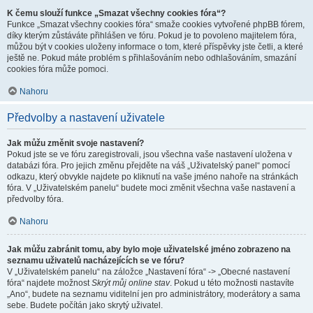
K čemu slouží funkce „Smazat všechny cookies fóra“?
Funkce „Smazat všechny cookies fóra“ smaže cookies vytvořené phpBB fórem,
díky kterým zůstáváte přihlášen ve fóru. Pokud je to povoleno majitelem fóra,
můžou být v cookies uloženy informace o tom, které příspěvky jste četli, a které
ještě ne. Pokud máte problém s přihlašováním nebo odhlašováním, smazání
cookies fóra může pomoci.
Nahoru
Předvolby a nastavení uživatele
Jak můžu změnit svoje nastavení?
Pokud jste se ve fóru zaregistrovali, jsou všechna vaše nastavení uložena v
databázi fóra. Pro jejich změnu přejděte na váš „Uživatelský panel“ pomocí
odkazu, který obvykle najdete po kliknutí na vaše jméno nahoře na stránkách
fóra. V „Uživatelském panelu“ budete moci změnit všechna vaše nastavení a
předvolby fóra.
Nahoru
Jak můžu zabránit tomu, aby bylo moje uživatelské jméno zobrazeno na
seznamu uživatelů nacházejících se ve fóru?
V „Uživatelském panelu“ na záložce „Nastavení fóra“ -> „Obecné nastavení
fóra“ najdete možnost
Skrýt můj online stav
. Pokud u této možnosti nastavíte
„Ano“, budete na seznamu viditelní jen pro administrátory, moderátory a sama
sebe. Budete počítán jako skrytý uživatel.