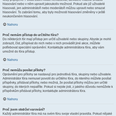
hlasování nebo v něm upravit jakoukoliv možnost. Pokud ale již uživatelé
hlasovali, jen administrátoři nebo moderátoři můžou upravit nebo smazat
hlasování. To zabrání tomu, aby byly možnosti hlasování změněny v ještě
neukončeném hlasování.
Nahoru
Proč nemám přístup do určitého fóra?
Do některých fór mají přístup jen určití uživatelé nebo skupiny. Abyste je mohli
zobrazit, číst, přispívat do nich nebo v nich provádět jiné akce, můžete
potřebovat speciální oprávnění. Kontaktujte administrátora fóra, aby vám
umožnil do fóra přístup.
Nahoru
Proč nemůžu posílat přílohy?
Oprávnění pro přílohy se nastavují pro jednotlivá fóra, skupiny nebo uživatele.
Administrátor fóra nemusel povolit do určitého fóra, do kterého můžete posílat
příspěvky, přidávat přílohy, nebo možná, že posílat přílohy můžou jen určité
skupiny, do kterých nepatříte. Pokud si nejste jisti, z jakého důvodu nemůžete k
příspěvkům přidávat přílohy, kontaktujte administrátora fóra.
Nahoru
Proč jsem obdržel varování?
Každý administrátor fóra má na svém fóru svoje vlastní pravidla. Pokud nějaké