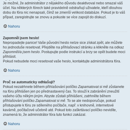
Je možné, že administrátor z nějakého důvodu deaktivoval nebo smazal váš
účet. Na některých fórech také pravidelně odstraňují uživatele, kteří dlouhou
dobu do fóra nic nenapsali, čímž se zmenší velikost databáze. Pokud je to váš
případ, zaregistrujte se znovu a pokuste se více zapojit do diskuzí.
Nahoru
Zapomněl jsem heslo!
Nepropadejte panice! Vaše původní heslo nelze sice získat zpět, ale můžete
ho jednoduše resetovat. Přejděte na přihlašovací stránku a klikněte na odkaz
Zapomněl/a jsem heslo
. Postupujte podle instrukcí a brzy se opět budete moci
přihlásit.
Pokud nebudete moci resetovat vaše heslo, kontaktujte administrátora fóra.
Nahoru
Proč se automaticky odhlašuji?
Pokud nezatrhnete během přihlašování políčko
Zapamatovat si mě
zůstanete
na fóru přihlášen jen po přednastavený čas. To slouží k zabránění zneužití
vašeho účtu někým jiným. Abyste zůstali přihlášeni, zatrhněte během
přihlašování políčko
Zapamatovat si mě
. To se ale nedoporučuje, pokud
přistupujete k fóru ze sdíleného počítače, např. v knihovně, internetové
kavárně, počítačové učebně atd. Pokud toto zaškrtávací políčko nevidíte,
znamená to, že administrátor fóra tuto funkci zakázal.
Nahoru