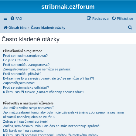
stribrnak.cz/forum
FAQ
Registrovat
Přihlásit se
H
Obsah fóra
Často kladené otázky
l
Často kladené otázky
e
d
Přihlašování a registrace
Proč se musím zaregistrovat?
a
Co je to COPPA?
t
Proč se nemůžu zaregistrovat?
Zaregistroval jsem se, ale nemůžu se přihlásit!
Proč se nemůžu přihlásit?
Byl jsem ve fóru zaregistrovaný, ale teď se nemůžu přihlásit?!
Zapomněl jsem heslo!
Proč se automaticky odhlašuji?
K čemu slouží funkce „Smazat všechny cookies fóra“?
Předvolby a nastavení uživatele
Jak můžu změnit svoje nastavení?
Jak můžu zabránit tomu, aby bylo moje uživatelské jméno zobrazeno na seznamu
uživatelů nacházejících se ve fóru?
Zobrazení časů není správné!
Změnil jsem časovou zónu, ale čas se stále nezobrazuje správně!
Můj jazyk není na seznamu!
K čemu slouží obrázky zobrazené u mého uživatelského jména?