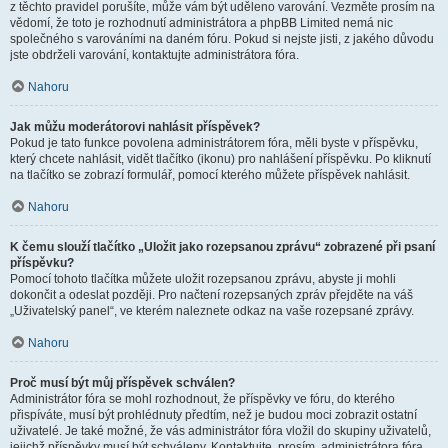
z těchto pravidel porušíte, může vám být uděleno varování. Vezměte prosím na
vědomí, že toto je rozhodnutí administrátora a phpBB Limited nemá nic
společného s varováními na daném fóru. Pokud si nejste jisti, z jakého důvodu
jste obdrželi varování, kontaktujte administrátora fóra.
Nahoru
Jak můžu moderátorovi nahlásit příspěvek?
Pokud je tato funkce povolena administrátorem fóra, měli byste v příspěvku,
který chcete nahlásit, vidět tlačítko (ikonu) pro nahlášení příspěvku. Po kliknutí
na tlačítko se zobrazí formulář, pomocí kterého můžete příspěvek nahlásit.
Nahoru
K čemu slouží tlačítko „Uložit jako rozepsanou zprávu“ zobrazené při psaní
příspěvku?
Pomocí tohoto tlačítka můžete uložit rozepsanou zprávu, abyste ji mohli
dokončit a odeslat později. Pro načtení rozepsaných zpráv přejděte na váš
„Uživatelský panel“, ve kterém naleznete odkaz na vaše rozepsané zprávy.
Nahoru
Proč musí být můj příspěvek schválen?
Administrátor fóra se mohl rozhodnout, že příspěvky ve fóru, do kterého
přispíváte, musí být prohlédnuty předtím, než je budou moci zobrazit ostatní
uživatelé. Je také možné, že vás administrátor fóra vložil do skupiny uživatelů,
jejichž příspěvky musí být schváleny. Kontaktujte, prosím, administrátora fóra