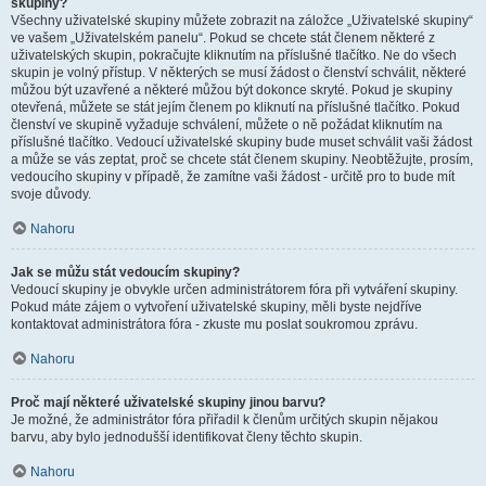
skupiny?
Všechny uživatelské skupiny můžete zobrazit na záložce „Uživatelské skupiny“
ve vašem „Uživatelském panelu“. Pokud se chcete stát členem některé z
uživatelských skupin, pokračujte kliknutím na příslušné tlačítko. Ne do všech
skupin je volný přístup. V některých se musí žádost o členství schválit, některé
můžou být uzavřené a některé můžou být dokonce skryté. Pokud je skupiny
otevřená, můžete se stát jejím členem po kliknutí na příslušné tlačítko. Pokud
členství ve skupině vyžaduje schválení, můžete o ně požádat kliknutím na
příslušné tlačítko. Vedoucí uživatelské skupiny bude muset schválit vaši žádost
a může se vás zeptat, proč se chcete stát členem skupiny. Neobtěžujte, prosím,
vedoucího skupiny v případě, že zamítne vaši žádost - určitě pro to bude mít
svoje důvody.
Nahoru
Jak se můžu stát vedoucím skupiny?
Vedoucí skupiny je obvykle určen administrátorem fóra při vytváření skupiny.
Pokud máte zájem o vytvoření uživatelské skupiny, měli byste nejdříve
kontaktovat administrátora fóra - zkuste mu poslat soukromou zprávu.
Nahoru
Proč mají některé uživatelské skupiny jinou barvu?
Je možné, že administrátor fóra přiřadil k členům určitých skupin nějakou
barvu, aby bylo jednodušší identifikovat členy těchto skupin.
Nahoru