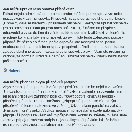
Jak můžu upravit nebo smazat příspěvek?
Pokud nejste administrátor nebo moderátor, můžete pouze upravovat nebo
mazat svoje vlastní příspěvky. Příspěvek můžete upravit po kliknutí na tlačítko
„Upravit“, které se nachází v příslušném příspěvku. Někdy lze upravit příspěvek
jen po omezenou dobu po jeho odeslání. Pokud již někdo na příspěvek
odpověděl a vy se do tématu vrátíte, najdete pod ním krátký text, ve kterém je
uvedeno kolikrát a kdy jste příspěvek upravili. Toto bude zobrazeno pouze v
případě, že někdo do tématu pošle odpověď, ale neobjeví se to, pokud
moderátor nebo administrátor upraví příspěvek, ačkoli ti mohou zanechat na
základě vlastního uvážení vzkaz, proč příspěvek upravili. Vezměte prosím na
vědomí, že normální uživatelé nemůžou smazat příspěvek, když k němu někdo
pošle odpověď.
Nahoru
Jak můžu přidat ke svým příspěvků podpis?
Abyste mohli přidat podpis k vašim příspěvkům, musíte ho nejdřív ve vašem
„Uživatelském panelu“ na záložce „Profil“ vytvořit. Jakmile ho vytvoříte, můžete
při psaní příspěvku zatrhnout políčko
Připojit podpis
, čímž váš podpis k
příspěvku připojíte. Pomocí možnosti „Připojit můj podpis ke všem mým
příspěvkům“, kterou naleznete ve vašem „Uživatelském panelu“ na záložce
„Nastavení fóra“ v sekci „Výchozí nastavení příspěvků“ můžete automaticky
připojit váš podpis ke všem vašim příspěvkům. Pokud to uděláte, můžete stále
zamezit připojení vašeho podpisu k jednotlivým příspěvkům tak, že během
psaní příspěvku zrušíte zaškrtnutí možnosti
Připojit podpis
.