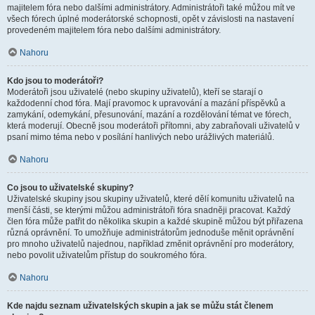
majitelem fóra nebo dalšími administrátory. Administrátoři také můžou mít ve
všech fórech úplné moderátorské schopnosti, opět v závislosti na nastavení
provedeném majitelem fóra nebo dalšími administrátory.
Nahoru
Kdo jsou to moderátoři?
Moderátoři jsou uživatelé (nebo skupiny uživatelů), kteří se starají o
každodenní chod fóra. Mají pravomoc k upravování a mazání příspěvků a
zamykání, odemykání, přesunování, mazání a rozdělování témat ve fórech,
která moderují. Obecně jsou moderátoři přítomni, aby zabraňovali uživatelů v
psaní mimo téma nebo v posílání hanlivých nebo urážlivých materiálů.
Nahoru
Co jsou to uživatelské skupiny?
Uživatelské skupiny jsou skupiny uživatelů, které dělí komunitu uživatelů na
menší části, se kterými můžou administrátoři fóra snadněji pracovat. Každý
člen fóra může patřit do několika skupin a každé skupině můžou být přiřazena
různá oprávnění. To umožňuje administrátorům jednoduše měnit oprávnění
pro mnoho uživatelů najednou, například změnit oprávnění pro moderátory,
nebo povolit uživatelům přístup do soukromého fóra.
Nahoru
Kde najdu seznam uživatelských skupin a jak se můžu stát členem