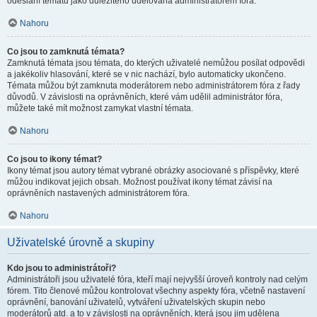
odeslání tématu jako důležitého udělována administrátorem fóra.
Nahoru
Co jsou to zamknutá témata?
Zamknutá témata jsou témata, do kterých uživatelé nemůžou posílat odpovědi
a jakékoliv hlasování, které se v nic nachází, bylo automaticky ukončeno.
Témata můžou být zamknuta moderátorem nebo administrátorem fóra z řady
důvodů. V závislosti na oprávněních, které vám udělil administrátor fóra,
můžete také mít možnost zamykat vlastní témata.
Nahoru
Co jsou to ikony témat?
Ikony témat jsou autory témat vybrané obrázky asociované s příspěvky, které
můžou indikovat jejich obsah. Možnost používat ikony témat závisí na
oprávněních nastavených administrátorem fóra.
Nahoru
Uživatelské úrovně a skupiny
Kdo jsou to administrátoři?
Administrátoři jsou uživatelé fóra, kteří mají nejvyšší úroveň kontroly nad celým
fórem. Tito členové můžou kontrolovat všechny aspekty fóra, včetně nastavení
oprávnění, banování uživatelů, vytváření uživatelských skupin nebo
moderátorů atd. a to v závislosti na oprávněních, která jsou jim udělena