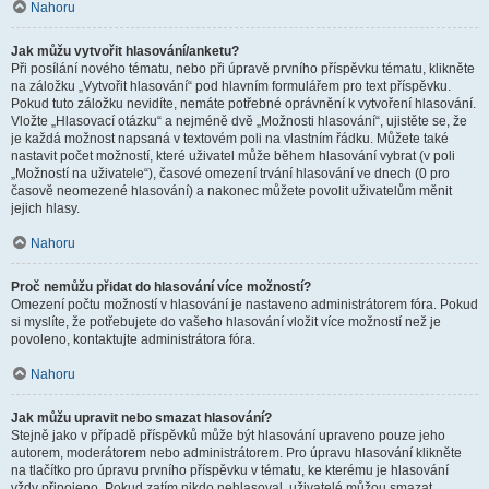
Nahoru
Jak můžu vytvořit hlasování/anketu?
Při posílání nového tématu, nebo při úpravě prvního příspěvku tématu, klikněte
na záložku „Vytvořit hlasování“ pod hlavním formulářem pro text příspěvku.
Pokud tuto záložku nevidíte, nemáte potřebné oprávnění k vytvoření hlasování.
Vložte „Hlasovací otázku“ a nejméně dvě „Možnosti hlasování“, ujistěte se, že
je každá možnost napsaná v textovém poli na vlastním řádku. Můžete také
nastavit počet možností, které uživatel může během hlasování vybrat (v poli
„Možností na uživatele“), časové omezení trvání hlasování ve dnech (0 pro
časově neomezené hlasování) a nakonec můžete povolit uživatelům měnit
jejich hlasy.
Nahoru
Proč nemůžu přidat do hlasování více možností?
Omezení počtu možností v hlasování je nastaveno administrátorem fóra. Pokud
si myslíte, že potřebujete do vašeho hlasování vložit více možností než je
povoleno, kontaktujte administrátora fóra.
Nahoru
Jak můžu upravit nebo smazat hlasování?
Stejně jako v případě příspěvků může být hlasování upraveno pouze jeho
autorem, moderátorem nebo administrátorem. Pro úpravu hlasování klikněte
na tlačítko pro úpravu prvního příspěvku v tématu, ke kterému je hlasování
vždy připojeno. Pokud zatím nikdo nehlasoval, uživatelé můžou smazat