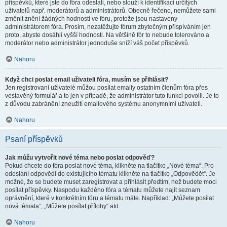
příspěvků, které jste do fóra odeslali, nebo slouží k identifikaci určitých
uživatelů např. moderátorů a administrátorů. Obecně řečeno, nemůžete sami
změnit znění žádných hodností ve fóru, protože jsou nastaveny
administrátorem fóra. Prosím, nezatěžujte fórum zbytečným přispíváním jen
proto, abyste dosáhli vyšší hodnosti. Na většině fór to nebude tolerováno a
moderátor nebo administrátor jednoduše sníží váš počet příspěvků.
Nahoru
Když chci poslat email uživateli fóra, musím se přihlásit?
Jen registrovaní uživatelé můžou posílat emaily ostatním členům fóra přes
vestavěný formulář a to jen v případě, že administrátor tuto funkci povolil. Je to
z důvodu zabránění zneužití emailového systému anonymními uživateli.
Nahoru
Psaní příspěvků
Jak můžu vytvořit nové téma nebo poslat odpověď?
Pokud chcete do fóra poslat nové téma, klikněte na tlačítko „Nové téma“. Pro
odeslání odpovědi do existujícího tématu klikněte na tlačítko „Odpovědět“. Je
možné, že se budete muset zaregistrovat a přihlásit předtím, než budete moci
posílat příspěvky. Naspodu každého fóra a tématu můžete najít seznam
oprávnění, které v konkrétním fóru a tématu máte. Například: „Můžete posílat
nová témata“, „Můžete posílat přílohy“ atd.
Nahoru