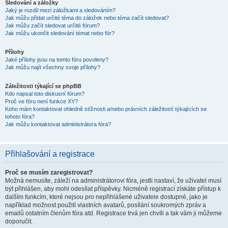
Sledování a záložky
Jaký je rozdíl mezi záložkami a sledováním?
Jak můžu přidat určité téma do záložek nebo téma začít sledovat?
Jak můžu začít sledovat určité fórum?
Jak můžu ukončit sledování témat nebo fór?
Přílohy
Jaké přílohy jsou na tomto fóru povoleny?
Jak můžu najít všechny svoje přílohy?
Záležitosti týkající se phpBB
Kdo napsal toto diskusní fórum?
Proč ve fóru není funkce XY?
Koho mám kontaktovat ohledně stížnosti a/nebo právních záležitostí týkajících se
tohoto fóra?
Jak můžu kontaktovat administrátora fóra?
Přihlašování a registrace
Proč se musím zaregistrovat?
Možná nemusíte, záleží na administrátorovi fóra, jestli nastaví, že uživatel musí
být přihlášen, aby mohl odesílat příspěvky. Nicméně registrací získáte přístup k
dalším funkcím, které nejsou pro nepřihlášené uživatele dostupné, jako je
například možnost použití vlastních avatarů, posílání soukromých zpráv a
emailů ostatním členům fóra atd. Registrace trvá jen chvíli a tak vám ji můžeme
doporučit.