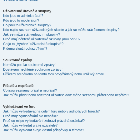
Uživatelské úrovně a skupiny
Kdo jsou to administrátoři?
Kdo jsou to moderátoři?
Co jsou to uživatelské skupiny?
Kde najdu seznam uživatelských skupin a jak se můžu stát členem skupiny?
Jak se můžu stát vedoucím skupiny?
Proč mají některé uživatelské skupiny jinou barvu?
Co je to „Výchozí uživatelská skupina“?
K čemu slouží odkaz „Tým“?
Soukromé zprávy
Nemůžu posílat soukromé zprávy!
Dostávám nechtěné soukromé zprávy!
Přišel mi od někoho na tomto fóru nevyžádaný nebo urážlivý email!
Přátelé a nepřátelé
Co jsou seznamy přátel a nepřátel?
Jak můžu přidat nebo odstranit uživatele do/z mého seznamu přátel nebo nepřátel?
Vyhledávání ve fóru
Jak můžu vyhledávat na celém fóru nebo v jednotlivých fórech?
Proč moje vyhledávání nic nenašlo?
Proč se mi po vyhledávání zobrazí prázdná stránka!?
Jak můžu vyhledat určité uživatele?
Jak můžu vyhledat svoje vlastní příspěvky a témata?