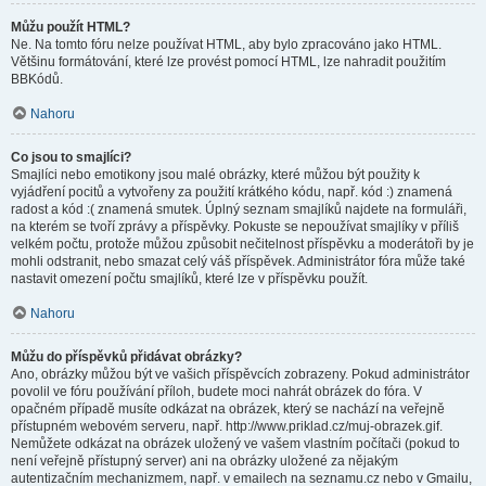
Můžu použít HTML?
Ne. Na tomto fóru nelze používat HTML, aby bylo zpracováno jako HTML.
Většinu formátování, které lze provést pomocí HTML, lze nahradit použitím
BBKódů.
Nahoru
Co jsou to smajlíci?
Smajlíci nebo emotikony jsou malé obrázky, které můžou být použity k
vyjádření pocitů a vytvořeny za použití krátkého kódu, např. kód :) znamená
radost a kód :( znamená smutek. Úplný seznam smajlíků najdete na formuláři,
na kterém se tvoří zprávy a příspěvky. Pokuste se nepoužívat smajlíky v příliš
velkém počtu, protože můžou způsobit nečitelnost příspěvku a moderátoři by je
mohli odstranit, nebo smazat celý váš příspěvek. Administrátor fóra může také
nastavit omezení počtu smajlíků, které lze v příspěvku použít.
Nahoru
Můžu do příspěvků přidávat obrázky?
Ano, obrázky můžou být ve vašich příspěvcích zobrazeny. Pokud administrátor
povolil ve fóru používání příloh, budete moci nahrát obrázek do fóra. V
opačném případě musíte odkázat na obrázek, který se nachází na veřejně
přístupném webovém serveru, např. http://www.priklad.cz/muj-obrazek.gif.
Nemůžete odkázat na obrázek uložený ve vašem vlastním počítači (pokud to
není veřejně přístupný server) ani na obrázky uložené za nějakým
autentizačním mechanizmem, např. v emailech na seznamu.cz nebo v Gmailu,