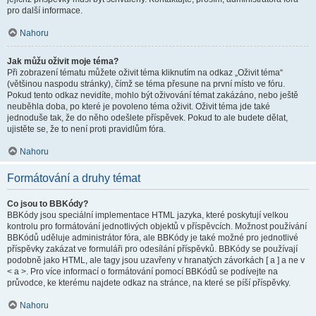
pro další informace.
Nahoru
Jak můžu oživit moje téma?
Při zobrazení tématu můžete oživit téma kliknutím na odkaz „Oživit téma“
(většinou naspodu stránky), čímž se téma přesune na první místo ve fóru.
Pokud tento odkaz nevidíte, mohlo být oživování témat zakázáno, nebo ještě
neuběhla doba, po které je povoleno téma oživit. Oživit téma jde také
jednoduše tak, že do něho odešlete příspěvek. Pokud to ale budete dělat,
ujistěte se, že to není proti pravidlům fóra.
Nahoru
Formátování a druhy témat
Co jsou to BBKódy?
BBKódy jsou speciální implementace HTML jazyka, které poskytují velkou
kontrolu pro formátování jednotlivých objektů v příspěvcích. Možnost používání
BBKódů uděluje administrátor fóra, ale BBKódy je také možné pro jednotlivé
příspěvky zakázat ve formuláři pro odesílání příspěvků. BBKódy se používají
podobně jako HTML, ale tagy jsou uzavřeny v hranatých závorkách [ a ] a ne v
< a >. Pro více informací o formátování pomocí BBKódů se podívejte na
průvodce, ke kterému najdete odkaz na stránce, na které se píší příspěvky.
Nahoru