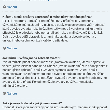
Nahoru
K čemu slouží obrázky zobrazené u mého uživatelského jména?
Existují dva druhy obrázků, které můžou být v příspěvcích zobrazeny u
uživatelského jména. Jedním z nich jsou obrázky asociované s vaší hodností,
které obvykle vypadají jako hvězdičky, tečky nebo čtverečky a indikují, kolik
příspěvků jste odeslali, nebo pomáhají určit jakou mají uživatelé fóra funkci.
Další, obvykle větší obrázek, je známý jako avatar a obecně se jedná o
unikátní nebo osobní obrázek každého uživatele.
Nahoru
Jak můžu u svého jména zobrazit avatar?
Avatar můžete přidat pomocí možnosti „Nastavení avataru“, kterou najdete ve
vašem „Uživatelském panelu“ na záložce „Profil“. Avatar můžete přidat jedním z
následujících způsobů: použít Gravatar, vybrat si avatar v Galerii, použít
vzdálený avatar (z jiného webu), nebo avatar nahrát do tohoto fóra. Záleží na
administrátorovi fóra, jestli je používání avatarů povoleno a jakými způsoby lze
avatary do fóra přidat. Pokud nemůžete avatary používat, kontaktujte
administrátora fóra.
Nahoru
Jaká je moje hodnost a jak ji můžu změnit?
Hodnosti, které jsou zobrazeny pod vaším uživatelským jménem, indikují počet