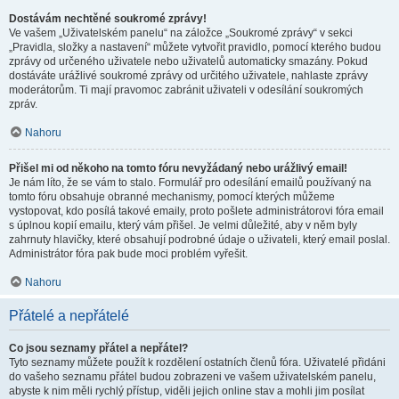
Dostávám nechtěné soukromé zprávy!
Ve vašem „Uživatelském panelu“ na záložce „Soukromé zprávy“ v sekci
„Pravidla, složky a nastavení“ můžete vytvořit pravidlo, pomocí kterého budou
zprávy od určeného uživatele nebo uživatelů automaticky smazány. Pokud
dostáváte urážlivé soukromé zprávy od určitého uživatele, nahlaste zprávy
moderátorům. Ti mají pravomoc zabránit uživateli v odesílání soukromých
zpráv.
Nahoru
Přišel mi od někoho na tomto fóru nevyžádaný nebo urážlivý email!
Je nám líto, že se vám to stalo. Formulář pro odesílání emailů používaný na
tomto fóru obsahuje obranné mechanismy, pomocí kterých můžeme
vystopovat, kdo posílá takové emaily, proto pošlete administrátorovi fóra email
s úplnou kopií emailu, který vám přišel. Je velmi důležité, aby v něm byly
zahrnuty hlavičky, které obsahují podrobné údaje o uživateli, který email poslal.
Administrátor fóra pak bude moci problém vyřešit.
Nahoru
Přátelé a nepřátelé
Co jsou seznamy přátel a nepřátel?
Tyto seznamy můžete použít k rozdělení ostatních členů fóra. Uživatelé přidáni
do vašeho seznamu přátel budou zobrazeni ve vašem uživatelském panelu,
abyste k nim měli rychlý přístup, viděli jejich online stav a mohli jim posílat