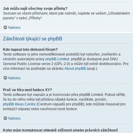
Jak můžu najít všechny svoje přílohy?
Seznam se všemi přílohami, které jste nahráli, najdete ve vašem „Uživatelském
panelu“ v sekci „Přílohy“.
Nahoru
Záležitosti týkající se phpBB
Kdo napsal toto diskusní fórum?
Tento software (v jeho nemodifikované podobě) byl vytvořen, zveřejněn a
chráněn autorskými právy
phpBB Limited
. phpBB je dostupné pod GNU
General Public License verze 2 (GPL-2.0) a může být volně distribuováno. Pro
více informací se podívejte na stránku
About phpBB
(angl.).
Nahoru
Proč ve fóru není funkce XY?
Tento software byl napsán a je licencován přes phpBB Limited. Pokud věříte,
že by do něho měla být přidána nějaká funkce, navštivte, prosím,
phpBB Ideas Centre
(Centrum nápadů pro phpBB), kde můžete hlasovat pro
existující nápady nebo navrhnout nové funkce.
Nahoru
Koho mám kontaktovat ohledně stížnosti a/nebo právních záležitostí