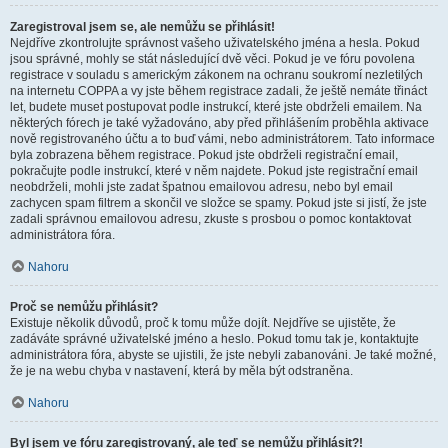
Zaregistroval jsem se, ale nemůžu se přihlásit!
Nejdříve zkontrolujte správnost vašeho uživatelského jména a hesla. Pokud
jsou správné, mohly se stát následující dvě věci. Pokud je ve fóru povolena
registrace v souladu s americkým zákonem na ochranu soukromí nezletilých
na internetu COPPA a vy jste během registrace zadali, že ještě nemáte třináct
let, budete muset postupovat podle instrukcí, které jste obdrželi emailem. Na
některých fórech je také vyžadováno, aby před přihlášením proběhla aktivace
nově registrovaného účtu a to buď vámi, nebo administrátorem. Tato informace
byla zobrazena během registrace. Pokud jste obdrželi registrační email,
pokračujte podle instrukcí, které v něm najdete. Pokud jste registrační email
neobdrželi, mohli jste zadat špatnou emailovou adresu, nebo byl email
zachycen spam filtrem a skončil ve složce se spamy. Pokud jste si jistí, že jste
zadali správnou emailovou adresu, zkuste s prosbou o pomoc kontaktovat
administrátora fóra.
Nahoru
Proč se nemůžu přihlásit?
Existuje několik důvodů, proč k tomu může dojít. Nejdříve se ujistěte, že
zadáváte správné uživatelské jméno a heslo. Pokud tomu tak je, kontaktujte
administrátora fóra, abyste se ujistili, že jste nebyli zabanováni. Je také možné,
že je na webu chyba v nastavení, která by měla být odstraněna.
Nahoru
Byl jsem ve fóru zaregistrovaný, ale teď se nemůžu přihlásit?!