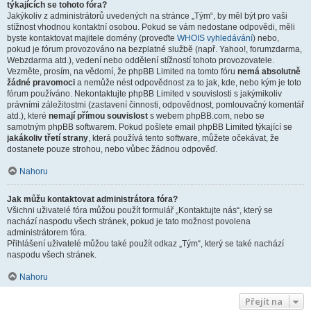
týkajících se tohoto fóra?
Jakýkoliv z administrátorů uvedených na stránce „Tým“, by měl být pro vaši
stížnost vhodnou kontaktní osobou. Pokud se vám nedostane odpovědi, měli
byste kontaktovat majitele domény (proveďte
WHOIS vyhledávání
) nebo,
pokud je fórum provozováno na bezplatné službě (např. Yahoo!, forumzdarma,
Webzdarma atd.), vedení nebo oddělení stížností tohoto provozovatele.
Vezměte, prosím, na vědomí, že phpBB Limited na tomto fóru
nemá absolutně
žádné pravomoci
a nemůže nést odpovědnost za to jak, kde, nebo kým je toto
fórum používáno. Nekontaktujte phpBB Limited v souvislosti s jakýmikoliv
právními záležitostmi (zastavení činnosti, odpovědnost, pomlouvačný komentář
atd.), které
nemají přímou souvislost
s webem phpBB.com, nebo se
samotným phpBB softwarem. Pokud pošlete email phpBB Limited týkající se
jakákoliv třetí strany
, která používá tento software, můžete očekávat, že
dostanete pouze strohou, nebo vůbec žádnou odpověď.
Nahoru
Jak můžu kontaktovat administrátora fóra?
Všichni uživatelé fóra můžou použít formulář „Kontaktujte nás“, který se
nachází naspodu všech stránek, pokud je tato možnost povolena
administrátorem fóra.
Přihlášení uživatelé můžou také použít odkaz „Tým“, který se také nachází
naspodu všech stránek.
Nahoru
Přejít na