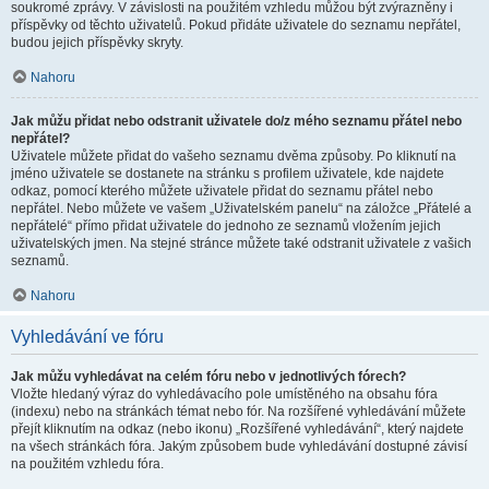
soukromé zprávy. V závislosti na použitém vzhledu můžou být zvýrazněny i
příspěvky od těchto uživatelů. Pokud přidáte uživatele do seznamu nepřátel,
budou jejich příspěvky skryty.
Nahoru
Jak můžu přidat nebo odstranit uživatele do/z mého seznamu přátel nebo
nepřátel?
Uživatele můžete přidat do vašeho seznamu dvěma způsoby. Po kliknutí na
jméno uživatele se dostanete na stránku s profilem uživatele, kde najdete
odkaz, pomocí kterého můžete uživatele přidat do seznamu přátel nebo
nepřátel. Nebo můžete ve vašem „Uživatelském panelu“ na záložce „Přátelé a
nepřátelé“ přímo přidat uživatele do jednoho ze seznamů vložením jejich
uživatelských jmen. Na stejné stránce můžete také odstranit uživatele z vašich
seznamů.
Nahoru
Vyhledávání ve fóru
Jak můžu vyhledávat na celém fóru nebo v jednotlivých fórech?
Vložte hledaný výraz do vyhledávacího pole umístěného na obsahu fóra
(indexu) nebo na stránkách témat nebo fór. Na rozšířené vyhledávání můžete
přejít kliknutím na odkaz (nebo ikonu) „Rozšířené vyhledávání“, který najdete
na všech stránkách fóra. Jakým způsobem bude vyhledávání dostupné závisí
na použitém vzhledu fóra.