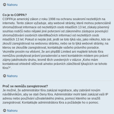
Nahoru
Co je to COPPA?
COPPA je americký zákon z roku 1998 na ochranu soukromí nezletilých na
internetu. Tento zákon vyžaduje, aby webové stránky, které mohou potenciálně
shromažďovat informace od nezletilých osob mladších 13 let, získaly písemný
souhlas rodičů nebo nějaké jiné potvrzení od zákonného zástupce povolující
shromažďování osobních identifikačních informací od nezletilých osob
mladších 13 let. Pokud si nejste jisti, jestli se toto týká vás, jako někoho, kdo se
zkouší zaregistrovat na webovou stránku, nebo se to týká webové stránky, na
kterou se zkoušíte zaregistrovat, kontaktujte vašeho právního poradce.
Vezměte prosím na vědomí, že ani phpBB Limited ani majitelé tohoto fóra
nemůžou poskytovat právní poradenství a není kontaktním místem pro právní
zájmy jakéhokoliv druhu, kromě těch uvedených v otázce „Koho mám
kontaktovat ohledně stížnosti a/nebo právních záležitostí týkajících se tohoto
fóra?“.
Nahoru
Proč se nemůžu zaregistrovat?
Je možné, že administrátor fóra zakázal registrace, aby zabránil novým
návštěvníkům, aby se stali členy fóra. Administrátor mohl také zakázat vaši IP
adresu nebo používání uživatelského jména, pomocí kterého se snažíš
zaregistrovat. Kontaktujte administrátora fóra a požádejte ho o pomoc.
Nahoru