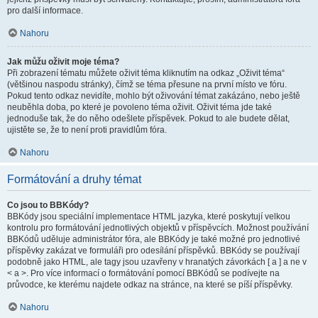
pro další informace.
Nahoru
Jak můžu oživit moje téma?
Při zobrazení tématu můžete oživit téma kliknutím na odkaz „Oživit téma“
(většinou naspodu stránky), čímž se téma přesune na první místo ve fóru.
Pokud tento odkaz nevidíte, mohlo být oživování témat zakázáno, nebo ještě
neuběhla doba, po které je povoleno téma oživit. Oživit téma jde také
jednoduše tak, že do něho odešlete příspěvek. Pokud to ale budete dělat,
ujistěte se, že to není proti pravidlům fóra.
Nahoru
Formátování a druhy témat
Co jsou to BBKódy?
BBKódy jsou speciální implementace HTML jazyka, které poskytují velkou
kontrolu pro formátování jednotlivých objektů v příspěvcích. Možnost používání
BBKódů uděluje administrátor fóra, ale BBKódy je také možné pro jednotlivé
příspěvky zakázat ve formuláři pro odesílání příspěvků. BBKódy se používají
podobně jako HTML, ale tagy jsou uzavřeny v hranatých závorkách [ a ] a ne v
< a >. Pro více informací o formátování pomocí BBKódů se podívejte na
průvodce, ke kterému najdete odkaz na stránce, na které se píší příspěvky.
Nahoru