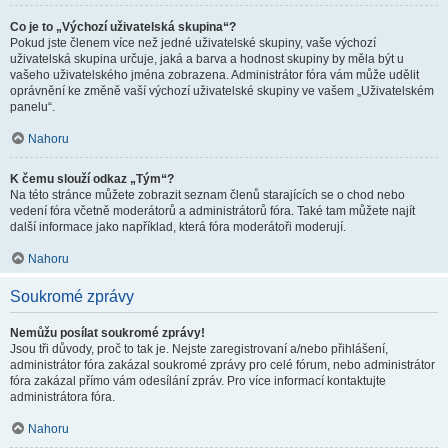
Co je to „Výchozí uživatelská skupina“?
Pokud jste členem více než jedné uživatelské skupiny, vaše výchozí
uživatelská skupina určuje, jaká a barva a hodnost skupiny by měla být u
vašeho uživatelského jména zobrazena. Administrátor fóra vám může udělit
oprávnění ke změně vaší výchozí uživatelské skupiny ve vašem „Uživatelském
panelu“.
Nahoru
K čemu slouží odkaz „Tým“?
Na této stránce můžete zobrazit seznam členů starajících se o chod nebo
vedení fóra včetně moderátorů a administrátorů fóra. Také tam můžete najít
další informace jako například, která fóra moderátoři moderují.
Nahoru
Soukromé zprávy
Nemůžu posílat soukromé zprávy!
Jsou tři důvody, proč to tak je. Nejste zaregistrovaní a/nebo přihlášení,
administrátor fóra zakázal soukromé zprávy pro celé fórum, nebo administrátor
fóra zakázal přímo vám odesílání zpráv. Pro více informací kontaktujte
administrátora fóra.
Nahoru