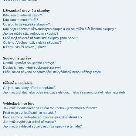
Uživatelské úrovně a skupiny
Kdo jsou to administrátoři?
Kdo jsou to moderátoři?
Co jsou to uživatelské skupiny?
Kde najdu seznam uživatelských skupin a jak se můžu stát členem skupiny?
Jak se můžu stát vedoucím skupiny?
Proč mají některé uživatelské skupiny jinou barvu?
Co je to „Výchozí uživatelská skupina“?
K čemu slouží odkaz „Tým“?
Soukromé zprávy
Nemůžu posílat soukromé zprávy!
Dostávám nechtěné soukromé zprávy!
Přišel mi od někoho na tomto fóru nevyžádaný nebo urážlivý email!
Přátelé a nepřátelé
Co jsou seznamy přátel a nepřátel?
Jak můžu přidat nebo odstranit uživatele do/z mého seznamu přátel nebo nepřátel?
Vyhledávání ve fóru
Jak můžu vyhledávat na celém fóru nebo v jednotlivých fórech?
Proč moje vyhledávání nic nenašlo?
Proč se mi po vyhledávání zobrazí prázdná stránka!?
Jak můžu vyhledat určité uživatele?
Jak můžu vyhledat svoje vlastní příspěvky a témata?