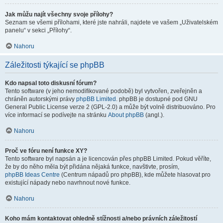
Jak můžu najít všechny svoje přílohy?
Seznam se všemi přílohami, které jste nahráli, najdete ve vašem „Uživatelském
panelu“ v sekci „Přílohy“.
Nahoru
Záležitosti týkající se phpBB
Kdo napsal toto diskusní fórum?
Tento software (v jeho nemodifikované podobě) byl vytvořen, zveřejněn a
chráněn autorskými právy
phpBB Limited
. phpBB je dostupné pod GNU
General Public License verze 2 (GPL-2.0) a může být volně distribuováno. Pro
více informací se podívejte na stránku
About phpBB
(angl.).
Nahoru
Proč ve fóru není funkce XY?
Tento software byl napsán a je licencován přes phpBB Limited. Pokud věříte,
že by do něho měla být přidána nějaká funkce, navštivte, prosím,
phpBB Ideas Centre
(Centrum nápadů pro phpBB), kde můžete hlasovat pro
existující nápady nebo navrhnout nové funkce.
Nahoru
Koho mám kontaktovat ohledně stížnosti a/nebo právních záležitostí