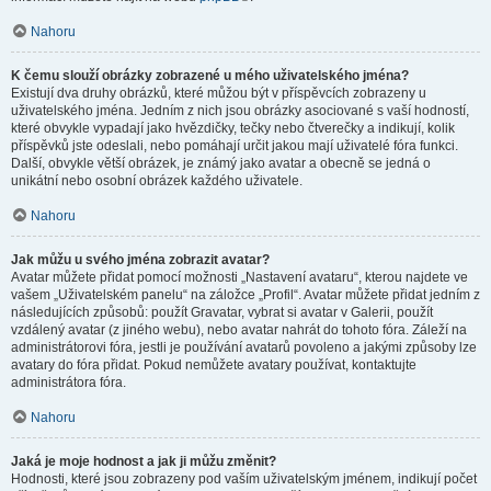
Nahoru
K čemu slouží obrázky zobrazené u mého uživatelského jména?
Existují dva druhy obrázků, které můžou být v příspěvcích zobrazeny u
uživatelského jména. Jedním z nich jsou obrázky asociované s vaší hodností,
které obvykle vypadají jako hvězdičky, tečky nebo čtverečky a indikují, kolik
příspěvků jste odeslali, nebo pomáhají určit jakou mají uživatelé fóra funkci.
Další, obvykle větší obrázek, je známý jako avatar a obecně se jedná o
unikátní nebo osobní obrázek každého uživatele.
Nahoru
Jak můžu u svého jména zobrazit avatar?
Avatar můžete přidat pomocí možnosti „Nastavení avataru“, kterou najdete ve
vašem „Uživatelském panelu“ na záložce „Profil“. Avatar můžete přidat jedním z
následujících způsobů: použít Gravatar, vybrat si avatar v Galerii, použít
vzdálený avatar (z jiného webu), nebo avatar nahrát do tohoto fóra. Záleží na
administrátorovi fóra, jestli je používání avatarů povoleno a jakými způsoby lze
avatary do fóra přidat. Pokud nemůžete avatary používat, kontaktujte
administrátora fóra.
Nahoru
Jaká je moje hodnost a jak ji můžu změnit?
Hodnosti, které jsou zobrazeny pod vaším uživatelským jménem, indikují počet