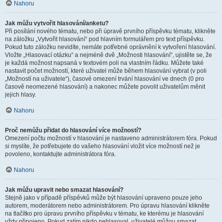
Nahoru
Jak můžu vytvořit hlasování/anketu?
Při posílání nového tématu, nebo při úpravě prvního příspěvku tématu, klikněte
na záložku „Vytvořit hlasování“ pod hlavním formulářem pro text příspěvku.
Pokud tuto záložku nevidíte, nemáte potřebné oprávnění k vytvoření hlasování.
Vložte „Hlasovací otázku“ a nejméně dvě „Možnosti hlasování“, ujistěte se, že
je každá možnost napsaná v textovém poli na vlastním řádku. Můžete také
nastavit počet možností, které uživatel může během hlasování vybrat (v poli
„Možností na uživatele“), časové omezení trvání hlasování ve dnech (0 pro
časově neomezené hlasování) a nakonec můžete povolit uživatelům měnit
jejich hlasy.
Nahoru
Proč nemůžu přidat do hlasování více možností?
Omezení počtu možností v hlasování je nastaveno administrátorem fóra. Pokud
si myslíte, že potřebujete do vašeho hlasování vložit více možností než je
povoleno, kontaktujte administrátora fóra.
Nahoru
Jak můžu upravit nebo smazat hlasování?
Stejně jako v případě příspěvků může být hlasování upraveno pouze jeho
autorem, moderátorem nebo administrátorem. Pro úpravu hlasování klikněte
na tlačítko pro úpravu prvního příspěvku v tématu, ke kterému je hlasování
vždy připojeno. Pokud zatím nikdo nehlasoval, uživatelé můžou smazat