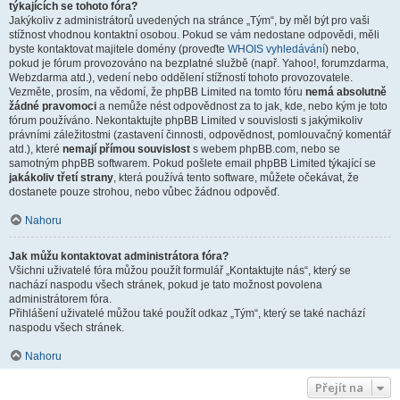
týkajících se tohoto fóra?
Jakýkoliv z administrátorů uvedených na stránce „Tým“, by měl být pro vaši
stížnost vhodnou kontaktní osobou. Pokud se vám nedostane odpovědi, měli
byste kontaktovat majitele domény (proveďte
WHOIS vyhledávání
) nebo,
pokud je fórum provozováno na bezplatné službě (např. Yahoo!, forumzdarma,
Webzdarma atd.), vedení nebo oddělení stížností tohoto provozovatele.
Vezměte, prosím, na vědomí, že phpBB Limited na tomto fóru
nemá absolutně
žádné pravomoci
a nemůže nést odpovědnost za to jak, kde, nebo kým je toto
fórum používáno. Nekontaktujte phpBB Limited v souvislosti s jakýmikoliv
právními záležitostmi (zastavení činnosti, odpovědnost, pomlouvačný komentář
atd.), které
nemají přímou souvislost
s webem phpBB.com, nebo se
samotným phpBB softwarem. Pokud pošlete email phpBB Limited týkající se
jakákoliv třetí strany
, která používá tento software, můžete očekávat, že
dostanete pouze strohou, nebo vůbec žádnou odpověď.
Nahoru
Jak můžu kontaktovat administrátora fóra?
Všichni uživatelé fóra můžou použít formulář „Kontaktujte nás“, který se
nachází naspodu všech stránek, pokud je tato možnost povolena
administrátorem fóra.
Přihlášení uživatelé můžou také použít odkaz „Tým“, který se také nachází
naspodu všech stránek.
Nahoru
Přejít na