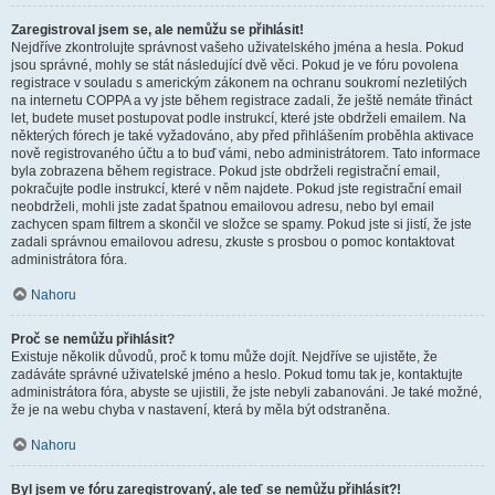
Zaregistroval jsem se, ale nemůžu se přihlásit!
Nejdříve zkontrolujte správnost vašeho uživatelského jména a hesla. Pokud
jsou správné, mohly se stát následující dvě věci. Pokud je ve fóru povolena
registrace v souladu s americkým zákonem na ochranu soukromí nezletilých
na internetu COPPA a vy jste během registrace zadali, že ještě nemáte třináct
let, budete muset postupovat podle instrukcí, které jste obdrželi emailem. Na
některých fórech je také vyžadováno, aby před přihlášením proběhla aktivace
nově registrovaného účtu a to buď vámi, nebo administrátorem. Tato informace
byla zobrazena během registrace. Pokud jste obdrželi registrační email,
pokračujte podle instrukcí, které v něm najdete. Pokud jste registrační email
neobdrželi, mohli jste zadat špatnou emailovou adresu, nebo byl email
zachycen spam filtrem a skončil ve složce se spamy. Pokud jste si jistí, že jste
zadali správnou emailovou adresu, zkuste s prosbou o pomoc kontaktovat
administrátora fóra.
Nahoru
Proč se nemůžu přihlásit?
Existuje několik důvodů, proč k tomu může dojít. Nejdříve se ujistěte, že
zadáváte správné uživatelské jméno a heslo. Pokud tomu tak je, kontaktujte
administrátora fóra, abyste se ujistili, že jste nebyli zabanováni. Je také možné,
že je na webu chyba v nastavení, která by měla být odstraněna.
Nahoru
Byl jsem ve fóru zaregistrovaný, ale teď se nemůžu přihlásit?!