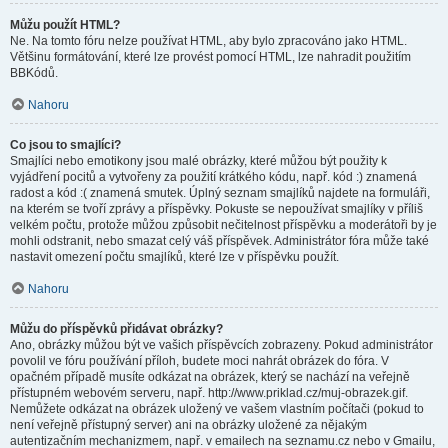
Můžu použít HTML?
Ne. Na tomto fóru nelze používat HTML, aby bylo zpracováno jako HTML.
Většinu formátování, které lze provést pomocí HTML, lze nahradit použitím
BBKódů.
Nahoru
Co jsou to smajlíci?
Smajlíci nebo emotikony jsou malé obrázky, které můžou být použity k
vyjádření pocitů a vytvořeny za použití krátkého kódu, např. kód :) znamená
radost a kód :( znamená smutek. Úplný seznam smajlíků najdete na formuláři,
na kterém se tvoří zprávy a příspěvky. Pokuste se nepoužívat smajlíky v příliš
velkém počtu, protože můžou způsobit nečitelnost příspěvku a moderátoři by je
mohli odstranit, nebo smazat celý váš příspěvek. Administrátor fóra může také
nastavit omezení počtu smajlíků, které lze v příspěvku použít.
Nahoru
Můžu do příspěvků přidávat obrázky?
Ano, obrázky můžou být ve vašich příspěvcích zobrazeny. Pokud administrátor
povolil ve fóru používání příloh, budete moci nahrát obrázek do fóra. V
opačném případě musíte odkázat na obrázek, který se nachází na veřejně
přístupném webovém serveru, např. http://www.priklad.cz/muj-obrazek.gif.
Nemůžete odkázat na obrázek uložený ve vašem vlastním počítači (pokud to
není veřejně přístupný server) ani na obrázky uložené za nějakým
autentizačním mechanizmem, např. v emailech na seznamu.cz nebo v Gmailu,