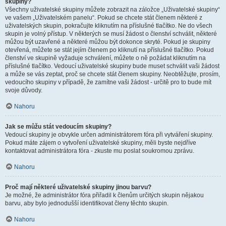
skupiny?
Všechny uživatelské skupiny můžete zobrazit na záložce „Uživatelské skupiny“
ve vašem „Uživatelském panelu“. Pokud se chcete stát členem některé z
uživatelských skupin, pokračujte kliknutím na příslušné tlačítko. Ne do všech
skupin je volný přístup. V některých se musí žádost o členství schválit, některé
můžou být uzavřené a některé můžou být dokonce skryté. Pokud je skupiny
otevřená, můžete se stát jejím členem po kliknutí na příslušné tlačítko. Pokud
členství ve skupině vyžaduje schválení, můžete o ně požádat kliknutím na
příslušné tlačítko. Vedoucí uživatelské skupiny bude muset schválit vaši žádost
a může se vás zeptat, proč se chcete stát členem skupiny. Neobtěžujte, prosím,
vedoucího skupiny v případě, že zamítne vaši žádost - určitě pro to bude mít
svoje důvody.
Nahoru
Jak se můžu stát vedoucím skupiny?
Vedoucí skupiny je obvykle určen administrátorem fóra při vytváření skupiny.
Pokud máte zájem o vytvoření uživatelské skupiny, měli byste nejdříve
kontaktovat administrátora fóra - zkuste mu poslat soukromou zprávu.
Nahoru
Proč mají některé uživatelské skupiny jinou barvu?
Je možné, že administrátor fóra přiřadil k členům určitých skupin nějakou
barvu, aby bylo jednodušší identifikovat členy těchto skupin.
Nahoru