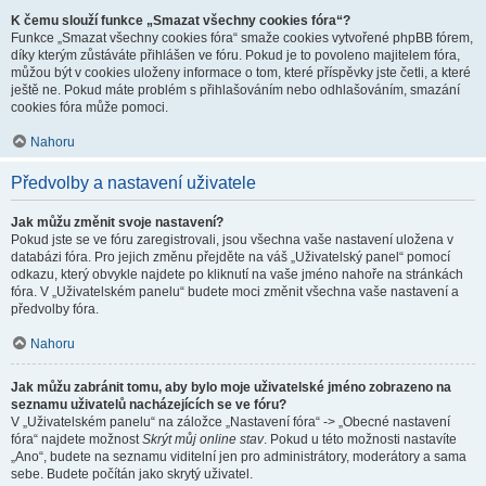
K čemu slouží funkce „Smazat všechny cookies fóra“?
Funkce „Smazat všechny cookies fóra“ smaže cookies vytvořené phpBB fórem,
díky kterým zůstáváte přihlášen ve fóru. Pokud je to povoleno majitelem fóra,
můžou být v cookies uloženy informace o tom, které příspěvky jste četli, a které
ještě ne. Pokud máte problém s přihlašováním nebo odhlašováním, smazání
cookies fóra může pomoci.
Nahoru
Předvolby a nastavení uživatele
Jak můžu změnit svoje nastavení?
Pokud jste se ve fóru zaregistrovali, jsou všechna vaše nastavení uložena v
databázi fóra. Pro jejich změnu přejděte na váš „Uživatelský panel“ pomocí
odkazu, který obvykle najdete po kliknutí na vaše jméno nahoře na stránkách
fóra. V „Uživatelském panelu“ budete moci změnit všechna vaše nastavení a
předvolby fóra.
Nahoru
Jak můžu zabránit tomu, aby bylo moje uživatelské jméno zobrazeno na
seznamu uživatelů nacházejících se ve fóru?
V „Uživatelském panelu“ na záložce „Nastavení fóra“ -> „Obecné nastavení
fóra“ najdete možnost
Skrýt můj online stav
. Pokud u této možnosti nastavíte
„Ano“, budete na seznamu viditelní jen pro administrátory, moderátory a sama
sebe. Budete počítán jako skrytý uživatel.