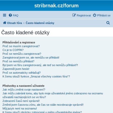
stribrnak.cz/forum
FAQ
Registrovat
Přihlásit se
H
Obsah fóra
Často kladené otázky
l
Často kladené otázky
e
d
Přihlašování a registrace
Proč se musím zaregistrovat?
a
Co je to COPPA?
t
Proč se nemůžu zaregistrovat?
Zaregistroval jsem se, ale nemůžu se přihlásit!
Proč se nemůžu přihlásit?
Byl jsem ve fóru zaregistrovaný, ale teď se nemůžu přihlásit?!
Zapomněl jsem heslo!
Proč se automaticky odhlašuji?
K čemu slouží funkce „Smazat všechny cookies fóra“?
Předvolby a nastavení uživatele
Jak můžu změnit svoje nastavení?
Jak můžu zabránit tomu, aby bylo moje uživatelské jméno zobrazeno na seznamu
uživatelů nacházejících se ve fóru?
Zobrazení časů není správné!
Změnil jsem časovou zónu, ale čas se stále nezobrazuje správně!
Můj jazyk není na seznamu!
K čemu slouží obrázky zobrazené u mého uživatelského jména?