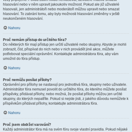
hlasování nebo v něm upravit jakoukoliv možnost. Pokud ale již uživatelé
hlasovali, jen administrátoři nebo moderátoři můžou upravit nebo smazat
hlasování. To zabrání tomu, aby byly možnosti hlasování změněny v ještě
neukončeném hlasování.
Nahoru
Proč nemám přístup do určitého fóra?
Do některých fór mají přístup jen určití uživatelé nebo skupiny. Abyste je mohli
zobrazit, číst, přispívat do nich nebo v nich provádět jiné akce, můžete
potřebovat speciální oprávnění. Kontaktujte administrátora fóra, aby vám
umožnil do fóra přístup.
Nahoru
Proč nemůžu posílat přílohy?
Oprávnění pro přílohy se nastavují pro jednotlivá fóra, skupiny nebo uživatele.
Administrátor fóra nemusel povolit do určitého fóra, do kterého můžete posílat
příspěvky, přidávat přílohy, nebo možná, že posílat přílohy můžou jen určité
skupiny, do kterých nepatříte. Pokud si nejste jisti, z jakého důvodu nemůžete k
příspěvkům přidávat přílohy, kontaktujte administrátora fóra.
Nahoru
Proč jsem obdržel varování?
Každý administrátor fóra má na svém fóru svoje vlastní pravidla. Pokud nějaké