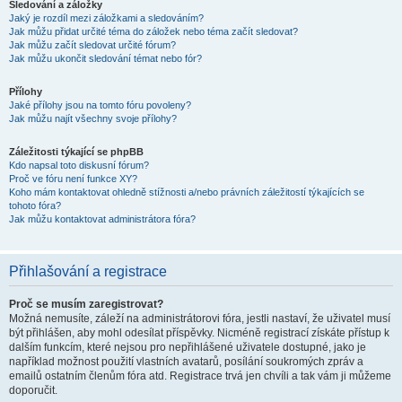
Sledování a záložky
Jaký je rozdíl mezi záložkami a sledováním?
Jak můžu přidat určité téma do záložek nebo téma začít sledovat?
Jak můžu začít sledovat určité fórum?
Jak můžu ukončit sledování témat nebo fór?
Přílohy
Jaké přílohy jsou na tomto fóru povoleny?
Jak můžu najít všechny svoje přílohy?
Záležitosti týkající se phpBB
Kdo napsal toto diskusní fórum?
Proč ve fóru není funkce XY?
Koho mám kontaktovat ohledně stížnosti a/nebo právních záležitostí týkajících se
tohoto fóra?
Jak můžu kontaktovat administrátora fóra?
Přihlašování a registrace
Proč se musím zaregistrovat?
Možná nemusíte, záleží na administrátorovi fóra, jestli nastaví, že uživatel musí
být přihlášen, aby mohl odesílat příspěvky. Nicméně registrací získáte přístup k
dalším funkcím, které nejsou pro nepřihlášené uživatele dostupné, jako je
například možnost použití vlastních avatarů, posílání soukromých zpráv a
emailů ostatním členům fóra atd. Registrace trvá jen chvíli a tak vám ji můžeme
doporučit.