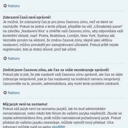
Nahoru
Zobrazení časů není správné!
Je možné, že zobrazený čas je pro jinou časovou zónu, než ve které se
nacházíte. Pokud se jedná o tento případ, přejděte na váš „Uživatelský panel“
na záložku „Nastavení fóra“ a změňte vaši časovou zónu, aby odpovídala vaší
konkrétní oblasti, např. Praha, Bratislava, Londýn, New York, Sydney atd.
Vezměte prosím na vědomí, že změnu časové zóny, stejně jako většinu
nastavení, můžou provádět jen zaregistrovaní uživatelé. Pokud ještě nejste
registrováni, toto je dobrý důvod, proč tak učinit.
Nahoru
Změnil jsem časovou zónu, ale čas se stále nezobrazuje správně!
Pokud jste si jisti, že jste nastavili vaši časovou zónu správně, ale čas se stále
zobrazuje nesprávně, pak je čas nastavený na hodinách serveru nesprávný.
Upozorněte na to, prosím, administrátora, aby mohl tento problém odstranit.
Nahoru
Můj jazyk není na seznamu!
Pokud váš jazyk není na seznamu jazyků, tak ho buď administrátor
nenainstaloval, nebo nikdo toto fórum do vašeho jazyka nepřeložil. Zkuste se
zeptat administrátora fóra, jestli může nainstalovat požadovaný jazyk. Pokud
překlad do vašeho jazyku neexistuje, můžete vytvořit nový překlad. Více
informací můžete najít na webu
phpBB
®.