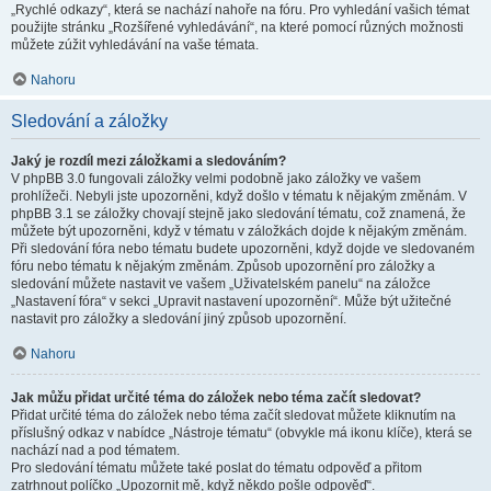
„Rychlé odkazy“, která se nachází nahoře na fóru. Pro vyhledání vašich témat
použijte stránku „Rozšířené vyhledávání“, na které pomocí různých možnosti
můžete zúžit vyhledávání na vaše témata.
Nahoru
Sledování a záložky
Jaký je rozdíl mezi záložkami a sledováním?
V phpBB 3.0 fungovali záložky velmi podobně jako záložky ve vašem
prohlížeči. Nebyli jste upozorněni, když došlo v tématu k nějakým změnám. V
phpBB 3.1 se záložky chovají stejně jako sledování tématu, což znamená, že
můžete být upozorněni, když v tématu v záložkách dojde k nějakým změnám.
Při sledování fóra nebo tématu budete upozorněni, když dojde ve sledovaném
fóru nebo tématu k nějakým změnám. Způsob upozornění pro záložky a
sledování můžete nastavit ve vašem „Uživatelském panelu“ na záložce
„Nastavení fóra“ v sekci „Upravit nastavení upozornění“. Může být užitečné
nastavit pro záložky a sledování jiný způsob upozornění.
Nahoru
Jak můžu přidat určité téma do záložek nebo téma začít sledovat?
Přidat určité téma do záložek nebo téma začít sledovat můžete kliknutím na
příslušný odkaz v nabídce „Nástroje tématu“ (obvykle má ikonu klíče), která se
nachází nad a pod tématem.
Pro sledování tématu můžete také poslat do tématu odpověď a přitom
zatrhnout políčko „Upozornit mě, když někdo pošle odpověď“.