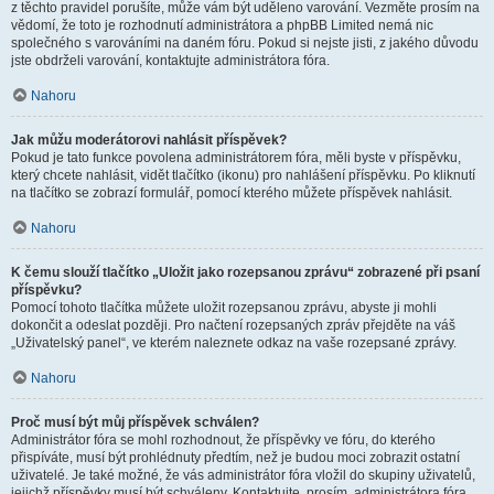
z těchto pravidel porušíte, může vám být uděleno varování. Vezměte prosím na
vědomí, že toto je rozhodnutí administrátora a phpBB Limited nemá nic
společného s varováními na daném fóru. Pokud si nejste jisti, z jakého důvodu
jste obdrželi varování, kontaktujte administrátora fóra.
Nahoru
Jak můžu moderátorovi nahlásit příspěvek?
Pokud je tato funkce povolena administrátorem fóra, měli byste v příspěvku,
který chcete nahlásit, vidět tlačítko (ikonu) pro nahlášení příspěvku. Po kliknutí
na tlačítko se zobrazí formulář, pomocí kterého můžete příspěvek nahlásit.
Nahoru
K čemu slouží tlačítko „Uložit jako rozepsanou zprávu“ zobrazené při psaní
příspěvku?
Pomocí tohoto tlačítka můžete uložit rozepsanou zprávu, abyste ji mohli
dokončit a odeslat později. Pro načtení rozepsaných zpráv přejděte na váš
„Uživatelský panel“, ve kterém naleznete odkaz na vaše rozepsané zprávy.
Nahoru
Proč musí být můj příspěvek schválen?
Administrátor fóra se mohl rozhodnout, že příspěvky ve fóru, do kterého
přispíváte, musí být prohlédnuty předtím, než je budou moci zobrazit ostatní
uživatelé. Je také možné, že vás administrátor fóra vložil do skupiny uživatelů,
jejichž příspěvky musí být schváleny. Kontaktujte, prosím, administrátora fóra