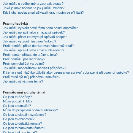
Jak můžu u svého jména zobrazit avatar?
Jaká je moje hodnost a jak ji můžu změnit?
Když chci poslat email uživateli fóra, musím se přihlásit?
Psaní příspěvků
Jak můžu vytvořit nové téma nebo poslat odpověď?
Jak můžu upravit nebo smazat příspěvek?
Jak můžu přidat ke svým příspěvků podpis?
Jak můžu vytvořit hlasování/anketu?
Proč nemůžu přidat do hlasování více možností?
Jak můžu upravit nebo smazat hlasování?
Proč nemám přístup do určitého fóra?
Proč nemůžu posílat přílohy?
Proč jsem obdržel varování?
Jak můžu moderátorovi nahlásit příspěvek?
K čemu slouží tlačítko „Uložit jako rozepsanou zprávu“ zobrazené při psaní příspěvku?
Proč musí být můj příspěvek schválen?
Jak můžu oživit moje téma?
Formátování a druhy témat
Co jsou to BBKódy?
Můžu použít HTML?
Co jsou to smajlíci?
Můžu do příspěvků přidávat obrázky?
Co jsou to globální oznámení?
Co jsou to oznámení?
Co jsou to důležitá témata?
Co jsou to zamknutá témata?
Co jsou to ikony témat?