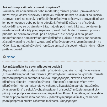
Jak můžu upravit nebo smazat příspěvek?
Pokud nejste administrátor nebo moderátor, můžete pouze upravovat nebo
mazat svoje vlastní příspěvky. Příspěvek můžete upravit po kliknutí na tlačítko
„Upravit“, které se nachází v příslušném příspěvku. Někdy lze upravit příspěvek
jen po omezenou dobu po jeho odeslání. Pokud již někdo na příspěvek
odpověděl a vy se do tématu vrátíte, najdete pod ním krátký text, ve kterém je
uvedeno kolikrát a kdy jste příspěvek upravili. Toto bude zobrazeno pouze v
případě, že někdo do tématu pošle odpověď, ale neobjeví se to, pokud
moderátor nebo administrátor upraví příspěvek, ačkoli ti mohou zanechat na
základě vlastního uvážení vzkaz, proč příspěvek upravili. Vezměte prosím na
vědomí, že normální uživatelé nemůžou smazat příspěvek, když k němu někdo
pošle odpověď.
Nahoru
Jak můžu přidat ke svým příspěvků podpis?
Abyste mohli přidat podpis k vašim příspěvkům, musíte ho nejdřív ve vašem
„Uživatelském panelu“ na záložce „Profil“ vytvořit. Jakmile ho vytvoříte, můžete
při psaní příspěvku zatrhnout políčko
Připojit podpis
, čímž váš podpis k
příspěvku připojíte. Pomocí možnosti „Připojit můj podpis ke všem mým
příspěvkům“, kterou naleznete ve vašem „Uživatelském panelu“ na záložce
„Nastavení fóra“ v sekci „Výchozí nastavení příspěvků“ můžete automaticky
připojit váš podpis ke všem vašim příspěvkům. Pokud to uděláte, můžete stále
zamezit připojení vašeho podpisu k jednotlivým příspěvkům tak, že během
psaní příspěvku zrušíte zaškrtnutí možnosti
Připojit podpis
.