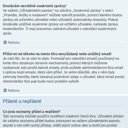
Dostávám nechtěné soukromé zprávy!
Ve vašem „Uživatelském panelu“ na záložce „Soukromé zprávy“ v sekci
„Pravidla, složky a nastavení“ můžete vytvořit pravidlo, pomocí kterého budou
zprávy od určeného uživatele nebo uživatelů automaticky smazány. Pokud
dostáváte urážlivé soukromé zprávy od určitého uživatele, nahlaste zprávy
moderátorům. Ti mají pravomoc zabránit uživateli v odesílání soukromých
zpráv.
Nahoru
Přišel mi od někoho na tomto fóru nevyžádaný nebo urážlivý email!
Je nám líto, že se vám to stalo. Formulář pro odesílání emailů používaný na
tomto fóru obsahuje obranné mechanismy, pomocí kterých můžeme
vystopovat, kdo posílá takové emaily, proto pošlete administrátorovi fóra email
s úplnou kopií emailu, který vám přišel. Je velmi důležité, aby v něm byly
zahrnuty hlavičky, které obsahují podrobné údaje o uživateli, který email poslal.
Administrátor fóra pak bude moci problém vyřešit.
Nahoru
Přátelé a nepřátelé
Co jsou seznamy přátel a nepřátel?
Tyto seznamy můžete použít k rozdělení ostatních členů fóra. Uživatelé přidáni
do vašeho seznamu přátel budou zobrazeni ve vašem uživatelském panelu,
abyste k nim měli rychlý přístup, viděli jejich online stav a mohli jim posílat