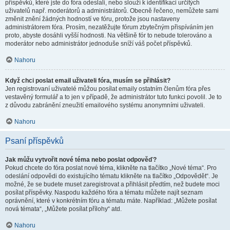
příspěvků, které jste do fóra odeslali, nebo slouží k identifikaci určitých
uživatelů např. moderátorů a administrátorů. Obecně řečeno, nemůžete sami
změnit znění žádných hodností ve fóru, protože jsou nastaveny
administrátorem fóra. Prosím, nezatěžujte fórum zbytečným přispíváním jen
proto, abyste dosáhli vyšší hodnosti. Na většině fór to nebude tolerováno a
moderátor nebo administrátor jednoduše sníží váš počet příspěvků.
Nahoru
Když chci poslat email uživateli fóra, musím se přihlásit?
Jen registrovaní uživatelé můžou posílat emaily ostatním členům fóra přes
vestavěný formulář a to jen v případě, že administrátor tuto funkci povolil. Je to
z důvodu zabránění zneužití emailového systému anonymními uživateli.
Nahoru
Psaní příspěvků
Jak můžu vytvořit nové téma nebo poslat odpověď?
Pokud chcete do fóra poslat nové téma, klikněte na tlačítko „Nové téma“. Pro
odeslání odpovědi do existujícího tématu klikněte na tlačítko „Odpovědět“. Je
možné, že se budete muset zaregistrovat a přihlásit předtím, než budete moci
posílat příspěvky. Naspodu každého fóra a tématu můžete najít seznam
oprávnění, které v konkrétním fóru a tématu máte. Například: „Můžete posílat
nová témata“, „Můžete posílat přílohy“ atd.
Nahoru