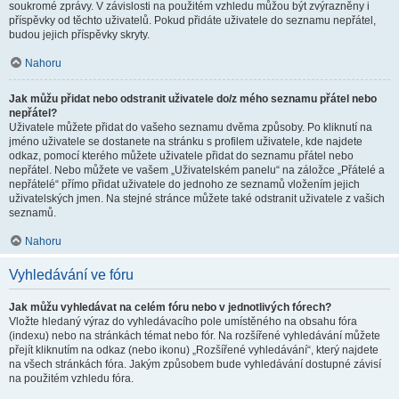
soukromé zprávy. V závislosti na použitém vzhledu můžou být zvýrazněny i
příspěvky od těchto uživatelů. Pokud přidáte uživatele do seznamu nepřátel,
budou jejich příspěvky skryty.
Nahoru
Jak můžu přidat nebo odstranit uživatele do/z mého seznamu přátel nebo
nepřátel?
Uživatele můžete přidat do vašeho seznamu dvěma způsoby. Po kliknutí na
jméno uživatele se dostanete na stránku s profilem uživatele, kde najdete
odkaz, pomocí kterého můžete uživatele přidat do seznamu přátel nebo
nepřátel. Nebo můžete ve vašem „Uživatelském panelu“ na záložce „Přátelé a
nepřátelé“ přímo přidat uživatele do jednoho ze seznamů vložením jejich
uživatelských jmen. Na stejné stránce můžete také odstranit uživatele z vašich
seznamů.
Nahoru
Vyhledávání ve fóru
Jak můžu vyhledávat na celém fóru nebo v jednotlivých fórech?
Vložte hledaný výraz do vyhledávacího pole umístěného na obsahu fóra
(indexu) nebo na stránkách témat nebo fór. Na rozšířené vyhledávání můžete
přejít kliknutím na odkaz (nebo ikonu) „Rozšířené vyhledávání“, který najdete
na všech stránkách fóra. Jakým způsobem bude vyhledávání dostupné závisí
na použitém vzhledu fóra.