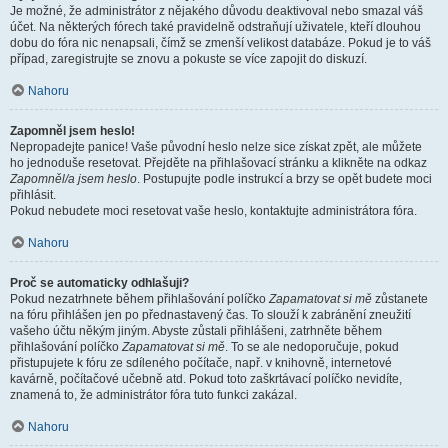
Je možné, že administrátor z nějakého důvodu deaktivoval nebo smazal váš
účet. Na některých fórech také pravidelně odstraňují uživatele, kteří dlouhou
dobu do fóra nic nenapsali, čímž se zmenší velikost databáze. Pokud je to váš
případ, zaregistrujte se znovu a pokuste se více zapojit do diskuzí.
Nahoru
Zapomněl jsem heslo!
Nepropadejte panice! Vaše původní heslo nelze sice získat zpět, ale můžete
ho jednoduše resetovat. Přejděte na přihlašovací stránku a klikněte na odkaz
Zapomněl/a jsem heslo
. Postupujte podle instrukcí a brzy se opět budete moci
přihlásit.
Pokud nebudete moci resetovat vaše heslo, kontaktujte administrátora fóra.
Nahoru
Proč se automaticky odhlašuji?
Pokud nezatrhnete během přihlašování políčko
Zapamatovat si mě
zůstanete
na fóru přihlášen jen po přednastavený čas. To slouží k zabránění zneužití
vašeho účtu někým jiným. Abyste zůstali přihlášeni, zatrhněte během
přihlašování políčko
Zapamatovat si mě
. To se ale nedoporučuje, pokud
přistupujete k fóru ze sdíleného počítače, např. v knihovně, internetové
kavárně, počítačové učebně atd. Pokud toto zaškrtávací políčko nevidíte,
znamená to, že administrátor fóra tuto funkci zakázal.
Nahoru