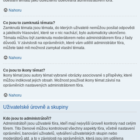
odeslání tématu jako důležitého udělována administrátorem fóra.
Nahoru
Co jsou to zamknutá témata?
Zamknutá témata jsou témata, do kterých uživatelé nemůžou posílat odpovědi
a jakékoliv hlasování, které se v nic nachází, bylo automaticky ukončeno.
Témata můžou být zamknuta moderátorem nebo administrátorem fóra z řady
důvodů. V závislosti na oprávněních, které vám udělil administrátor fóra,
můžete také mít možnost zamykat vlastní témata.
Nahoru
Co jsou to ikony témat?
Ikony témat jsou autory témat vybrané obrázky asociované s příspěvky, které
můžou indikovat jejich obsah. Možnost používat ikony témat závisí na
oprávněních nastavených administrátorem fóra.
Nahoru
Uživatelské úrovně a skupiny
Kdo jsou to administrátoři?
Administrátoři jsou uživatelé fóra, kteří mají nejvyšší úroveň kontroly nad celým
fórem. Tito členové můžou kontrolovat všechny aspekty fóra, včetně nastavení
oprávnění, banování uživatelů, vytváření uživatelských skupin nebo
moderátorů atd. a to v závislosti na oprávněních, která jsou jim udělena