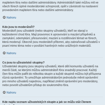
majitelem fóra nebo dalšími administrátory. Administrátoři také můžou mít ve
všech fórech úplné moderátorské schopnosti, opět v závislosti na nastavení
provedeném majitelem fóra nebo dalšími administrátory.
Nahoru
Kdo jsou to moderátoři?
Moderátoři jsou uživatelé (nebo skupiny uživatelů), kteří se starají o
každodenní chod fóra. Mají pravomoc k upravování a mazání příspěvků a
zamykání, odemykání, přesunování, mazání a rozdělování témat ve fórech,
která moderují. Obecně jsou moderátoři přítomni, aby zabraňovali uživatelů v
psaní mimo téma nebo v posílání hanlivých nebo urážlivých materiálů.
Nahoru
Co jsou to uživatelské skupiny?
Uživatelské skupiny jsou skupiny uživatelů, které dělí komunitu uživatelů na
menší části, se kterými můžou administrátoři fóra snadněji pracovat. Každý
člen fóra může patřit do několika skupin a každé skupině můžou být přiřazena
různá oprávnění. To umožňuje administrátorům jednoduše měnit oprávnění
pro mnoho uživatelů najednou, například změnit oprávnění pro moderátory,
nebo povolit uživatelům přístup do soukromého fóra.
Nahoru
Kde najdu seznam uživatelských skupin a jak se můžu stát členem