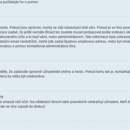
a a požádejte ho o pomoc.
hesla. Pokud jsou správné, mohly se stát následující dvě věci. Pokud je ve fóru 
ace zadali, že ještě nemáte třináct let, budete muset postupovat podle instrukcí, kt
trovaného účtu a to buď vámi, nebo administrátorem. Tato informace byla zobrazena
gistrační email neobdrželi, mohli jste zadat špatnou emailovou adresu, nebo byl em
s prosbou o pomoc kontaktovat administrátora fóra.
těte, že zadáváte správné uživatelské jméno a heslo. Pokud tomu tak je, kontaktujte a
terá by měla být odstraněna.
?!
smazal váš účet. Na některých fórech také pravidelně odstraňují uživatele, kteří d
te se více zapojit do diskuzí.