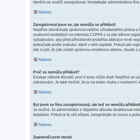
kterého se snažíš zaregistrovat. Kontaktujte administrátora fór
Nahoru
Zaregistroval jsem se, ale nemůžu se přihlásit!
Nejdříve zkontrolujte správnost vašeho uživatelského jména a 
soukromí nezletilých na internetu COPPA a vy jste během registr
vyžadováno, aby před přihlášením proběhla aktivace nově regis
pokračujte podle instrukcí, které v něm najdete. Pokud jste re
jste si jistí, že jste zadali správnou emailovou adresu, zkuste 
Nahoru
Proč se nemůžu přihlásit?
Existuje několik důvodů, proč k tomu může dojít. Nejdříve se ujis
zabanováni. Je také možné, že je na webu chyba v nastavení, k
Nahoru
Byl jsem ve fóru zaregistrovaný, ale teď se nemůžu přihlásit
Je možné, že administrátor z nějakého důvodu deaktivoval nebo 
databáze. Pokud je to váš případ, zaregistrujte se znovu a pokus
Nahoru
Zapomněl jsem heslo!