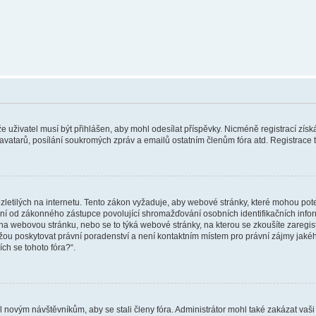
 že uživatel musí být přihlášen, aby mohl odesílat příspěvky. Nicméně registrací zís
 avatarů, posílání soukromých zpráv a emailů ostatním členům fóra atd. Registrace t
etilých na internetu. Tento zákon vyžaduje, aby webové stránky, které mohou pot
ní od zákonného zástupce povolující shromažďování osobních identifikačních informac
vat na webovou stránku, nebo se to týká webové stránky, na kterou se zkoušíte zareg
ůžou poskytovat právní poradenství a není kontaktním místem pro právní zájmy ja
ích se tohoto fóra?“.
il novým návštěvníkům, aby se stali členy fóra. Administrátor mohl také zakázat va