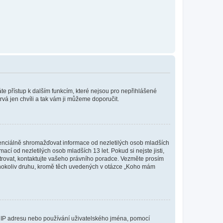
káte přístup k dalším funkcím, které nejsou pro nepřihlášené
rvá jen chvíli a tak vám ji můžeme doporučit.
enciálně shromažďovat informace od nezletilých osob mladších
í od nezletilých osob mladších 13 let. Pokud si nejste jisti,
istrovat, kontaktujte vašeho právního poradce. Vezměte prosím
kéhokoliv druhu, kromě těch uvedených v otázce „Koho mám
ši IP adresu nebo používání uživatelského jména, pomocí