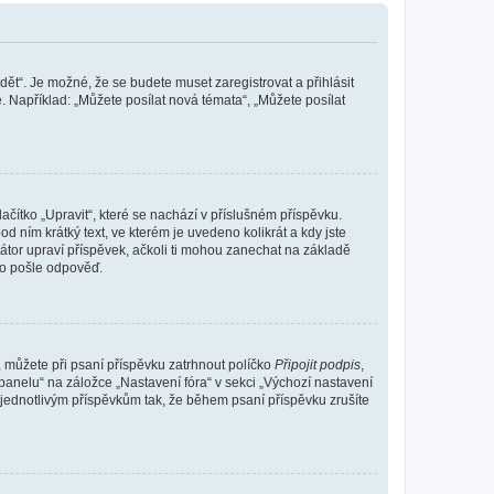
dět“. Je možné, že se budete muset zaregistrovat a přihlásit
 Například: „Můžete posílat nová témata“, „Můžete posílat
čítko „Upravit“, které se nachází v příslušném příspěvku.
 ním krátký text, ve kterém je uvedeno kolikrát a kdy jste
átor upraví příspěvek, ačkoli ti mohou zanechat na základě
do pošle odpověď.
e, můžete při psaní příspěvku zatrhnout políčko
Připojit podpis
,
anelu“ na záložce „Nastavení fóra“ v sekci „Výchozí nastavení
 jednotlivým příspěvkům tak, že během psaní příspěvku zrušíte