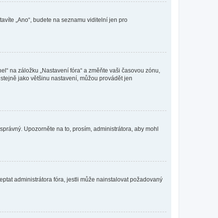
tavíte „Ano“, budete na seznamu viditelní jen pro
nel“ na záložku „Nastavení fóra“ a změňte vaši časovou zónu,
stejně jako většinu nastavení, můžou provádět jen
nesprávný. Upozorněte na to, prosím, administrátora, aby mohl
ptat administrátora fóra, jestli může nainstalovat požadovaný