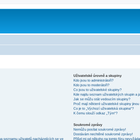
m
Uživatelské úrovně a skupiny
Kdo jsou to administrátoři?
Kdo jsou to moderátoři?
Co jsou to uživatelské skupiny?
Kde najdu seznam uživatelských skupin a j
Jak se můžu stát vedoucím skupiny?
Proč mají některé uživatelské skupiny jinou
Co je to „Výchozí uživatelská skupina“?
K čemu slouží odkaz „Tým“?
Soukromé zprávy
Nemůžu posílat soukromé zprávy!
Dostávám nechtěné soukromé zprávy!
na seznamu uživatelů nacházejících se ve
Přišel mi od někoho na tomto fóru nevyžáda