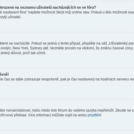
obrazeno na seznamu uživatelů nacházejících se ve fóru?
né nastavení fóra“ najdete možnost
Skrýt můj online stav
. Pokud u této možnosti nas
rytý uživatel.
teré se nacházíte. Pokud se jedná o tento případ, přejděte na váš „Uživatelský pa
a, Londýn, New York, Sydney atd. Vezměte prosím na vědomí, že změnu časové zóny, 
 dobrý důvod, proč tak učinit.
rávně!
ě, ale čas se stále zobrazuje nesprávně, pak je čas nastavený na hodinách serveru 
or nenainstaloval, nebo nikdo toto fórum do vašeho jazyka nepřeložil. Zkuste se ze
ořit nový překlad. Více informací můžete najít na webu
phpBB
®.