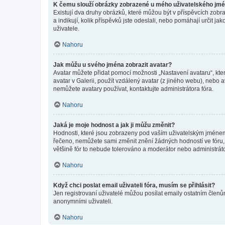
K čemu slouží obrázky zobrazené u mého uživatelského jm
Existují dva druhy obrázků, které můžou být v příspěvcích zobr
a indikují, kolik příspěvků jste odeslali, nebo pomáhají určit 
uživatele.
Nahoru
Jak můžu u svého jména zobrazit avatar?
Avatar můžete přidat pomocí možnosti „Nastavení avataru“, kter
avatar v Galerii, použít vzdálený avatar (z jiného webu), nebo a
nemůžete avatary používat, kontaktujte administrátora fóra.
Nahoru
Jaká je moje hodnost a jak ji můžu změnit?
Hodnosti, které jsou zobrazeny pod vaším uživatelským jménem, i
řečeno, nemůžete sami změnit znění žádných hodností ve fóru, 
většině fór to nebude tolerováno a moderátor nebo administrát
Nahoru
Když chci poslat email uživateli fóra, musím se přihlásit?
Jen registrovaní uživatelé můžou posílat emaily ostatním členům
anonymními uživateli.
Nahoru