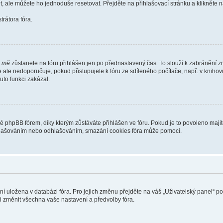
t, ale můžete ho jednoduše resetovat. Přejděte na přihlašovací stránku a klikněte
rátora fóra.
i mě
zůstanete na fóru přihlášen jen po přednastavený čas. To slouží k zabránění zn
se ale nedoporučuje, pokud přistupujete k fóru ze sdíleného počítače, např. v kniho
tuto funkci zakázal.
phpBB fórem, díky kterým zůstáváte přihlášen ve fóru. Pokud je to povoleno majit
přihlašováním nebo odhlašováním, smazání cookies fóra může pomoci.
ení uložena v databázi fóra. Pro jejich změnu přejděte na váš „Uživatelský panel“ p
i změnit všechna vaše nastavení a předvolby fóra.