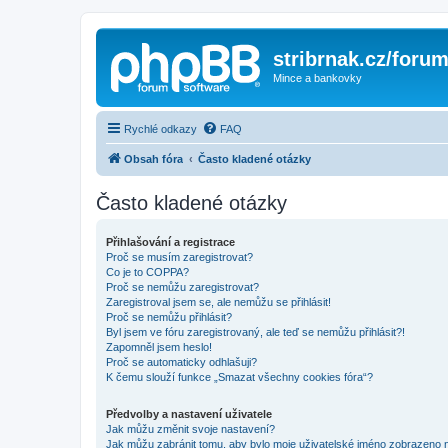
stribrnak.cz/foru
Mince a bankovky
Rychlé odkazy
FAQ
Obsah fóra
Často kladené otázky
Často kladené otázky
Přihlašování a registrace
Proč se musím zaregistrovat?
Co je to COPPA?
Proč se nemůžu zaregistrovat?
Zaregistroval jsem se, ale nemůžu se přihlásit!
Proč se nemůžu přihlásit?
Byl jsem ve fóru zaregistrovaný, ale teď se nemůžu přihlásit?!
Zapomněl jsem heslo!
Proč se automaticky odhlašuji?
K čemu slouží funkce „Smazat všechny cookies fóra“?
Předvolby a nastavení uživatele
Jak můžu změnit svoje nastavení?
Jak můžu zabránit tomu, aby bylo moje uživatelské jméno zobrazeno 