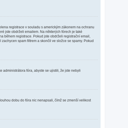
povolena registrace v souladu s americkým zákonem na ochranu
eré jste obdrželi emailem. Na některých fórech je také
 během registrace. Pokud jste obdrželi registrační email,
ail zachycen spam filtrem a skončil ve složce se spamy. Pokud
dministrátora fóra, abyste se ujistili, že jste nebyli
louhou dobu do fóra nic nenapsali, čímž se zmenší velikost