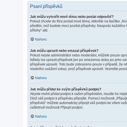
Psaní příspěvků
Jak můžu vytvořit nové téma nebo poslat odpověď?
Pokud chcete do fóra poslat nové téma, klikněte na tlačítko „No
předtím, než budete moci posílat příspěvky. Naspodu každého fó
přílohy“ atd.
Nahoru
Jak můžu upravit nebo smazat příspěvek?
Pokud nejste administrátor nebo moderátor, můžete pouze upravo
Někdy lze upravit příspěvek jen po omezenou dobu po jeho odesl
příspěvek upravili. Toto bude zobrazeno pouze v případě, že n
vlastního uvážení vzkaz, proč příspěvek upravili. Vezměte pr
Nahoru
Jak můžu přidat ke svým příspěvků podpis?
Abyste mohli přidat podpis k vašim příspěvkům, musíte ho nejdří
čímž váš podpis k příspěvku připojíte. Pomocí možnosti „Připo
příspěvků“ můžete automaticky připojit váš podpis ke všem vaš
zaškrtnutí možnosti
Připojit podpis
.
Nahoru