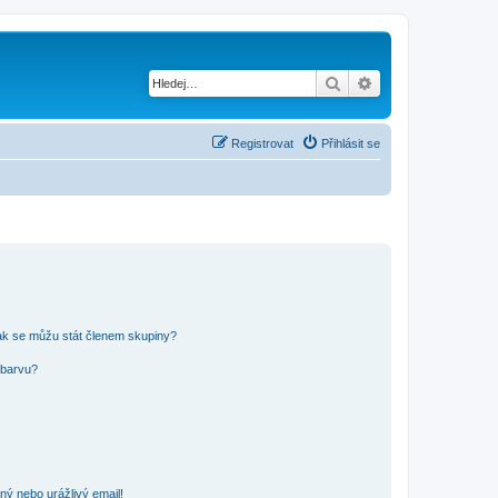
Hledat
Pokročilé hledání
Registrovat
Přihlásit se
ak se můžu stát členem skupiny?
 barvu?
ný nebo urážlivý email!