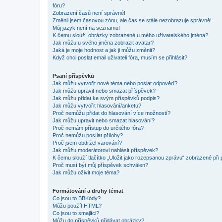
fóru?
Zobrazení časů není správné!
Změnil jsem časovou zónu, ale čas se stále nezobrazuje správně!
Můj jazyk není na seznamu!
K čemu slouží obrázky zobrazené u mého uživatelského jména?
Jak můžu u svého jména zobrazit avatar?
Jaká je moje hodnost a jak ji můžu změnit?
Když chci poslat email uživateli fóra, musím se přihlásit?
Psaní příspěvků
Jak můžu vytvořit nové téma nebo poslat odpověď?
Jak můžu upravit nebo smazat příspěvek?
Jak můžu přidat ke svým příspěvků podpis?
Jak můžu vytvořit hlasování/anketu?
Proč nemůžu přidat do hlasování více možností?
Jak můžu upravit nebo smazat hlasování?
Proč nemám přístup do určitého fóra?
Proč nemůžu posílat přílohy?
Proč jsem obdržel varování?
Jak můžu moderátorovi nahlásit příspěvek?
K čemu slouží tlačítko „Uložit jako rozepsanou zprávu“ zobrazené při
Proč musí být můj příspěvek schválen?
Jak můžu oživit moje téma?
Formátování a druhy témat
Co jsou to BBKódy?
Můžu použít HTML?
Co jsou to smajlíci?
Můžu do příspěvků přidávat obrázky?