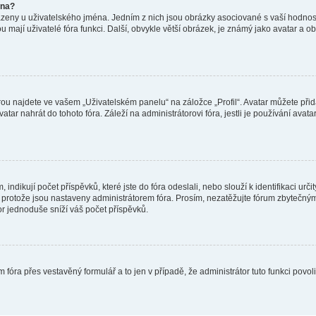
éna?
azeny u uživatelského jména. Jedním z nich jsou obrázky asociované s vaší hodnost
jakou mají uživatelé fóra funkci. Další, obvykle větší obrázek, je známý jako avatar
ou najdete ve vašem „Uživatelském panelu“ na záložce „Profil“. Avatar můžete přida
vatar nahrát do tohoto fóra. Záleží na administrátorovi fóra, jestli je používání ava
ndikují počet příspěvků, které jste do fóra odeslali, nebo slouží k identifikaci urč
protože jsou nastaveny administrátorem fóra. Prosím, nezatěžujte fórum zbytečným 
or jednoduše sníží váš počet příspěvků.
 fóra přes vestavěný formulář a to jen v případě, že administrátor tuto funkci povo