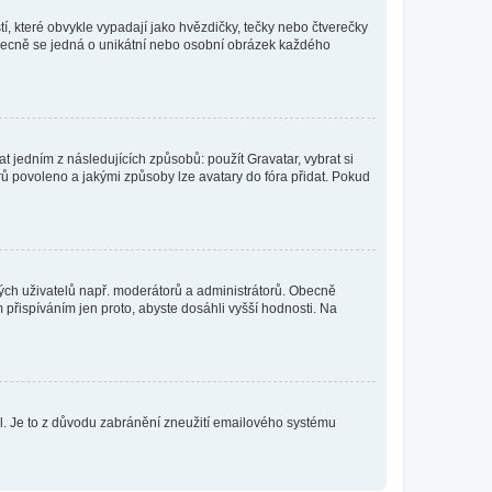
í, které obvykle vypadají jako hvězdičky, tečky nebo čtverečky
 a obecně se jedná o unikátní nebo osobní obrázek každého
t jedním z následujících způsobů: použít Gravatar, vybrat si
tarů povoleno a jakými způsoby lze avatary do fóra přidat. Pokud
itých uživatelů např. moderátorů a administrátorů. Obecně
přispíváním jen proto, abyste dosáhli vyšší hodnosti. Na
lil. Je to z důvodu zabránění zneužití emailového systému