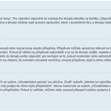
vé téma“. Pro odeslání odpovědi do existujícího tématu klikněte na tlačítko „Odpově
ra a tématu můžete najít seznam oprávnění, které v konkrétním fóru a tématu máte.
vat nebo mazat svoje vlastní příspěvky. Příspěvek můžete upravit po kliknutí na tla
ání. Pokud již někdo na příspěvek odpověděl a vy se do tématu vrátíte, najdete pod
ěkdo do tématu pošle odpověď, ale neobjeví se to, pokud moderátor nebo administr
osím na vědomí, že normální uživatelé nemůžou smazat příspěvek, když k němu něk
v ve vašem „Uživatelském panelu“ na záložce „Profil“ vytvořit. Jakmile ho vytvořít
jit můj podpis ke všem mým příspěvkům“, kterou naleznete ve vašem „Uživatelském p
im příspěvkům. Pokud to uděláte, můžete stále zamezit připojení vašeho podpisu k