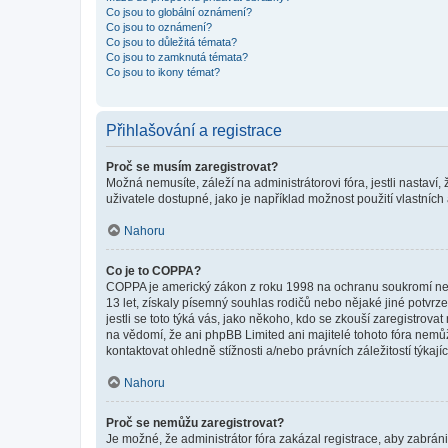
Co jsou to globální oznámení?
Co jsou to oznámení?
Co jsou to důležitá témata?
Co jsou to zamknutá témata?
Co jsou to ikony témat?
Přihlašování a registrace
Proč se musím zaregistrovat?
Možná nemusíte, záleží na administrátorovi fóra, jestli nastaví,
uživatele dostupné, jako je například možnost použití vlastních
Nahoru
Co je to COPPA?
COPPA je americký zákon z roku 1998 na ochranu soukromí nezl
13 let, získaly písemný souhlas rodičů nebo nějaké jiné potvrze
jestli se toto týká vás, jako někoho, kdo se zkouší zaregistro
na vědomí, že ani phpBB Limited ani majitelé tohoto fóra nem
kontaktovat ohledně stížnosti a/nebo právních záležitostí týkajíc
Nahoru
Proč se nemůžu zaregistrovat?
Je možné, že administrátor fóra zakázal registrace, aby zabrán