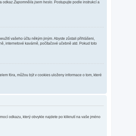
 na odkaz
Zapomněl/a jsem heslo
. Postupujte podle instrukcí a
eužití vašeho účtu někým jiným. Abyste zůstali přihlášeni,
vně, internetové kavárně, počítačové učebně atd. Pokud toto
elem fóra, můžou být v cookies uloženy informace o tom, které
omocí odkazu, který obvykle najdete po kliknutí na vaše jméno