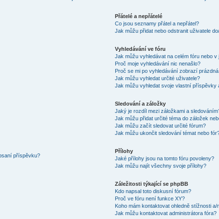
Přátelé a nepřátelé
Co jsou seznamy přátel a nepřátel?
Jak můžu přidat nebo odstranit uživatele d
Vyhledávání ve fóru
Jak můžu vyhledávat na celém fóru nebo v 
Proč moje vyhledávání nic nenašlo?
Proč se mi po vyhledávání zobrazí prázdná
Jak můžu vyhledat určité uživatele?
Jak můžu vyhledat svoje vlastní příspěvky
Sledování a záložky
Jaký je rozdíl mezi záložkami a sledováním
Jak můžu přidat určité téma do záložek neb
Jak můžu začít sledovat určité fórum?
Jak můžu ukončit sledování témat nebo fór
Přílohy
 psaní příspěvku?
Jaké přílohy jsou na tomto fóru povoleny?
Jak můžu najít všechny svoje přílohy?
Záležitosti týkající se phpBB
Kdo napsal toto diskusní fórum?
Proč ve fóru není funkce XY?
Koho mám kontaktovat ohledně stížnosti a/ne
Jak můžu kontaktovat administrátora fóra?