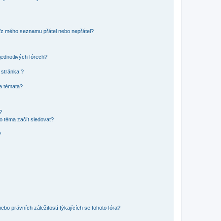
o/z mého seznamu přátel nebo nepřátel?
jednotlivých fórech?
 stránka!?
 a témata?
?
o téma začít sledovat?
?
bo právních záležitostí týkajících se tohoto fóra?