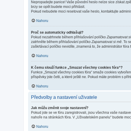
Nepropadejte panice! Vaše původní heslo nelze sice získat zpě
brzy se opět budete moci přihlásit.
Pokud nebudete moci resetovat vaše heslo, kontaktujte administ
Nahoru
Proč se automaticky odhlašuji?
Pokud nezatrhnete během přihlašování políčko
Zapamatovat s
zatrhněte během přihlašování políčko
Zapamatovat si mě
. To 
zaškrtávací políčko nevidíte, znamená to, že administrátor fóra 
Nahoru
K čemu slouží funkce „Smazat všechny cookies fóra“?
Funkce „Smazat všechny cookies fóra“ smaže cookies vytvořené 
příspěvky jste četli, a které ještě ne. Pokud máte problém s 
Nahoru
Předvolby a nastavení uživatele
Jak můžu změnit svoje nastavení?
Pokud jste se ve fóru zaregistrovali, jsou všechna vaše nastav
nahoře na stránkách fóra. V „Uživatelském panelu“ budete moc
Nahoru