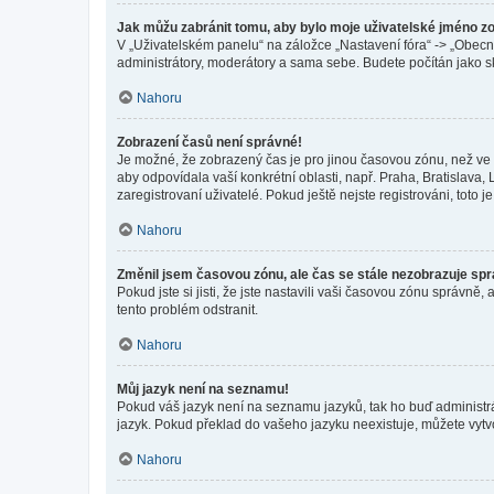
Jak můžu zabránit tomu, aby bylo moje uživatelské jméno z
V „Uživatelském panelu“ na záložce „Nastavení fóra“ -> „Obec
administrátory, moderátory a sama sebe. Budete počítán jako sk
Nahoru
Zobrazení časů není správné!
Je možné, že zobrazený čas je pro jinou časovou zónu, než ve k
aby odpovídala vaší konkrétní oblasti, např. Praha, Bratislav
zaregistrovaní uživatelé. Pokud ještě nejste registrováni, toto je
Nahoru
Změnil jsem časovou zónu, ale čas se stále nezobrazuje sp
Pokud jste si jisti, že jste nastavili vaši časovou zónu správn
tento problém odstranit.
Nahoru
Můj jazyk není na seznamu!
Pokud váš jazyk není na seznamu jazyků, tak ho buď administrát
jazyk. Pokud překlad do vašeho jazyku neexistuje, můžete vytv
Nahoru